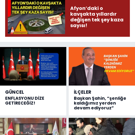
Afyon’daki o
kavşakta yıllardır
değişen tek şey kaza
sayısı!
GÜNCEL
İLÇELER
ENFLASYONU DİZE
Başkan Şahin, “şenliğe
GETİRECEĞİZ!
kaldığımız yerden
devam ediyoruz”