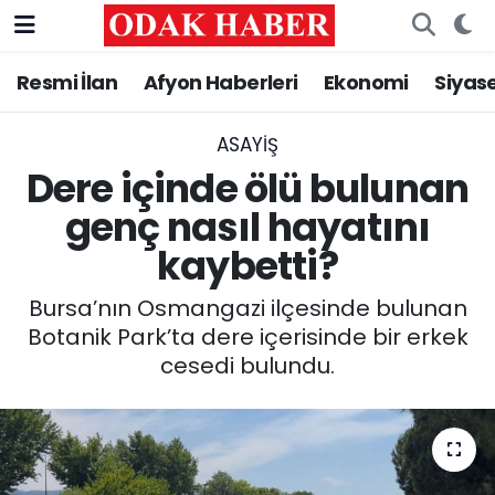
Resmi İlan
Afyon Haberleri
Ekonomi
Siyas
AFYONKARAHİSAR HABERLERİ
Nöbetçi Eczaneler
Resmi İlan
Hava Durumu
ASAYİŞ
Dere içinde ölü bulunan
ASAYİŞ
Trafik Durumu
genç nasıl hayatını
kaybetti?
GÜNCEL
Süper Lig Puan Durumu ve Fikstür
Bursa’nın Osmangazi ilçesinde bulunan
SİYASET
Tüm Manşetler
Botanik Park’ta dere içerisinde bir erkek
cesedi bulundu.
EĞİTİM
Son Dakika Haberleri
MAGAZİN
Haber Arşivi
SAĞLIK