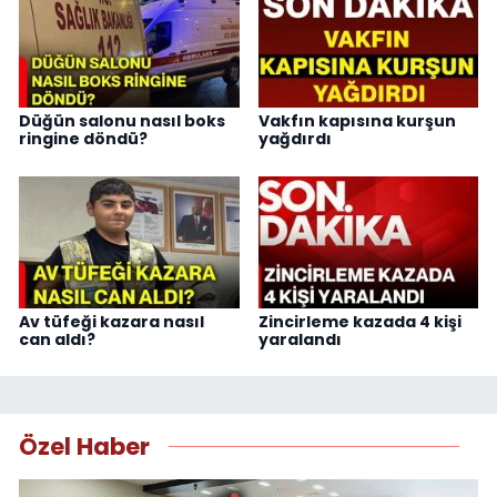
Düğün salonu nasıl boks
Vakfın kapısına kurşun
ringine döndü?
yağdırdı
Av tüfeği kazara nasıl
Zincirleme kazada 4 kişi
can aldı?
yaralandı
Özel Haber