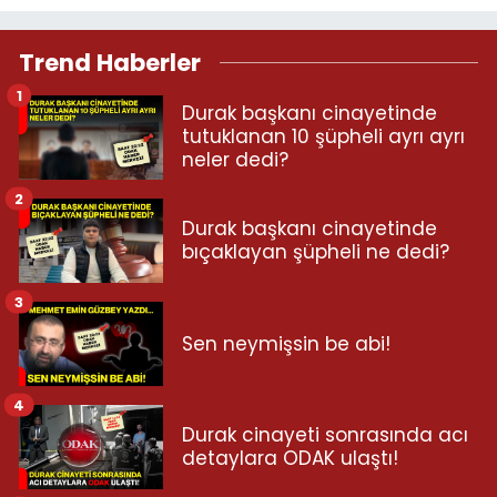
Trend Haberler
1
Durak başkanı cinayetinde
tutuklanan 10 şüpheli ayrı ayrı
neler dedi?
2
Durak başkanı cinayetinde
bıçaklayan şüpheli ne dedi?
3
Sen neymişsin be abi!
4
Durak cinayeti sonrasında acı
detaylara ODAK ulaştı!