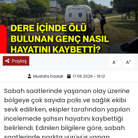
SPOR
11:11 MANŞET
Paylaş
-
+
A
A
Mustafa Dadak
17.06.2026 - 19:12
Sabah saatlerinde yaşanan olay üzerine
bölgeye çok sayıda polis ve sağlık ekibi
sevk edilirken, ekipler tarafından yapılan
incelemede şahsın hayatını kaybettiği
belirlendi. Edinilen bilgilere göre, sabah
saatlerinde parkta yürüyüş yapan