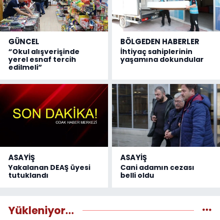
GÜNCEL
BÖLGEDEN HABERLER
“Okul alışverişinde
İhtiyaç sahiplerinin
yerel esnaf tercih
yaşamına dokundular
edilmeli”
ASAYİŞ
ASAYİŞ
Yakalanan DEAŞ üyesi
Cani adamın cezası
tutuklandı
belli oldu
Yükleniyor...