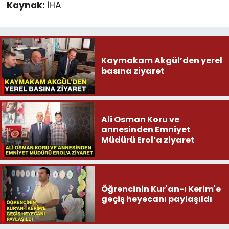
Kaynak:
İHA
Kaymakam Akgül’den yerel
basına ziyaret
Ali Osman Koru ve
annesinden Emniyet
Müdürü Erol’a ziyaret
Öğrencinin Kur'an-ı Kerim'e
geçiş heyecanı paylaşıldı