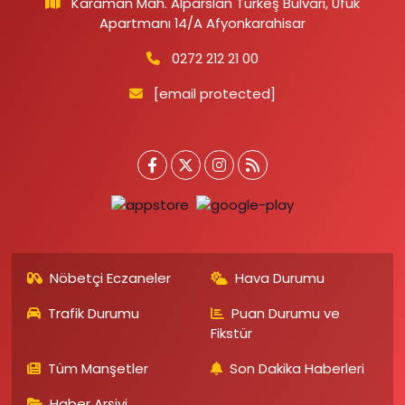
Karaman Mah. Alparslan Türkeş Bulvarı, Ufuk
Apartmanı 14/A Afyonkarahisar
0272 212 21 00
[email protected]
Nöbetçi Eczaneler
Hava Durumu
Trafik Durumu
Puan Durumu ve
Fikstür
Tüm Manşetler
Son Dakika Haberleri
Haber Arşivi