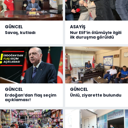
GÜNCEL
ASAYİŞ
Savaş, kutladı
Nur Elif’in ölümüyle ilgili
ilk duruşma görüldü
GÜNCEL
GÜNCEL
Erdoğan’dan flaş seçim
Ünlü, ziyarette bulundu
açıklaması!