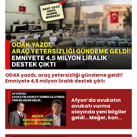
ODAK yazdı, araç yetersizliği gündeme geldi!
Emniyete 4,5 milyon liralık destek çıktı
Afyon’da avukatın
avukatı vurma
olayında yeni bilgiler
geldi... Meğer, kan
donduracak olaylar
olmuş...