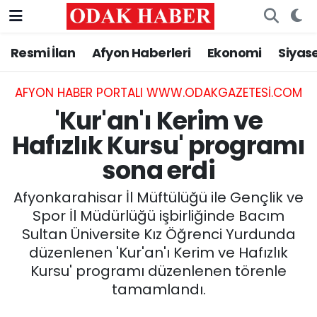
Resmi İlan
Afyon Haberleri
Ekonomi
Siyas
AFYONKARAHİSAR HABERLERİ
Nöbetçi Eczaneler
Resmi İlan
Hava Durumu
AFYON HABER PORTALI WWW.ODAKGAZETESI.COM
'Kur'an'ı Kerim ve
ASAYİŞ
Trafik Durumu
Hafızlık Kursu' programı
sona erdi
GÜNCEL
Süper Lig Puan Durumu ve Fikstür
Afyonkarahisar İl Müftülüğü ile Gençlik ve
SİYASET
Tüm Manşetler
Spor İl Müdürlüğü işbirliğinde Bacım
Sultan Üniversite Kız Öğrenci Yurdunda
EĞİTİM
Son Dakika Haberleri
düzenlenen 'Kur'an'ı Kerim ve Hafızlık
Kursu' programı düzenlenen törenle
MAGAZİN
Haber Arşivi
tamamlandı.
SAĞLIK