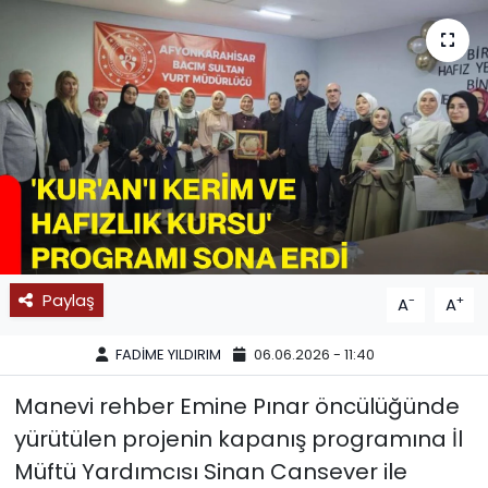
SPOR
11:11 MANŞET
Paylaş
-
+
A
A
FADİME YILDIRIM
06.06.2026 - 11:40
Manevi rehber Emine Pınar öncülüğünde
yürütülen projenin kapanış programına İl
Müftü Yardımcısı Sinan Cansever ile