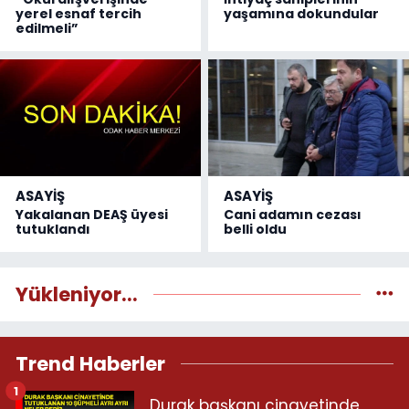
yerel esnaf tercih
yaşamına dokundular
edilmeli”
ASAYİŞ
ASAYİŞ
Yakalanan DEAŞ üyesi
Cani adamın cezası
tutuklandı
belli oldu
Yükleniyor...
Trend Haberler
1
Durak başkanı cinayetinde