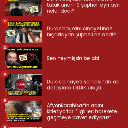
tutuklanan 10 şüpheli ayrı ayrı
neler dedi?
2
Durak başkanı cinayetinde
bıçaklayan şüpheli ne dedi?
3
Sen neymişsin be abi!
4
Durak cinayeti sonrasında acı
detaylara ODAK ulaştı!
5
Afyonkarahisar’ın adını
kirletiyorlar: “İlgilileri harekete
geçmeye davet ediyoruz”
6