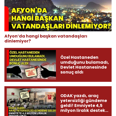
Afyon’da hangi başkan vatandaşları
dinlemiyor?
Özel Hastaneden
umduğunu bulamadı,
Devlet Hastanesinde
sonuç aldı
ODAK yazdı, araç
yetersizliği gündeme
geldi! Emniyete 4,5
milyon liralık destek
çıktı