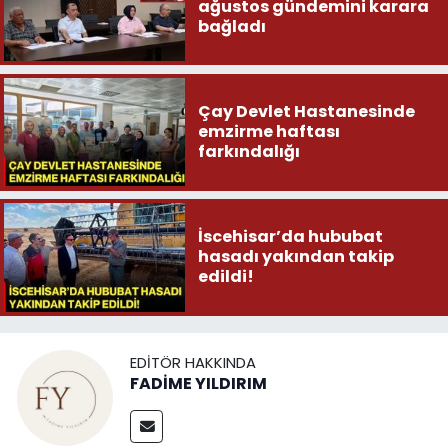
ağustos gündemini karara
bağladı
Çay Devlet Hastanesinde
emzirme haftası
farkındalığı
İscehisar’da hububat
hasadı yakından takip
edildi!
EDITÖR HAKKINDA
FADİME YILDIRIM