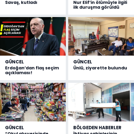
Savaş, kutladı
Nur Elif’in ölümüyle ilgili
ilk duruşma görüldü
GÜNCEL
GÜNCEL
Erdoğan’dan flaş seçim
Ünlü, ziyarette bulundu
açıklaması!
GÜNCEL
BÖLGEDEN HABERLER
“Okul alışverişinde
İhtiyaç sahiplerinin