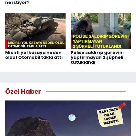
ne istiyor?
Mıcırlı yol kazaya neden
Polise saldırıp görevini
oldu! Otomobil takla attı
yaptırmayan 2 şüpheli
tutuklandı
Özel Haber