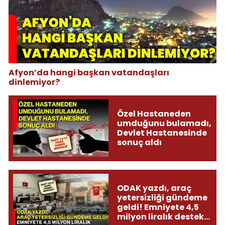
Afyon’da hangi başkan vatandaşları
dinlemiyor?
Özel Hastaneden
umduğunu bulamadı,
Devlet Hastanesinde
sonuç aldı
ODAK yazdı, araç
yetersizliği gündeme
geldi! Emniyete 4,5
milyon liralık destek