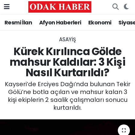
Resmi İlan
Afyon Haberleri
Ekonomi
Siyas
AFYONKARAHİSAR HABERLERİ
Nöbetçi Eczaneler
Resmi İlan
Hava Durumu
ASAYİŞ
Kürek Kırılınca Gölde
ASAYİŞ
Trafik Durumu
mahsur Kaldılar: 3 Kişi
Nasıl Kurtarıldı?
GÜNCEL
Süper Lig Puan Durumu ve Fikstür
Kayseri’de Erciyes Dağı’nda bulunan Tekir
SİYASET
Tüm Manşetler
Gölü’ne botla açılan ve mahsur kalan 3
kişi ekiplerin 2 saalik çalışmaları sonucu
EĞİTİM
Son Dakika Haberleri
kurtarıldı.
MAGAZİN
Haber Arşivi
SAĞLIK