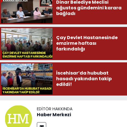
Dinar Belediye Meclisi
ağustos gündemini karara
bağladı
Çay Devlet Hastanesinde
emzirme haftası
farkındalığı
İscehisar’da hububat
hasadı yakından takip
edildi!
EDITÖR HAKKINDA
Haber Merkezi