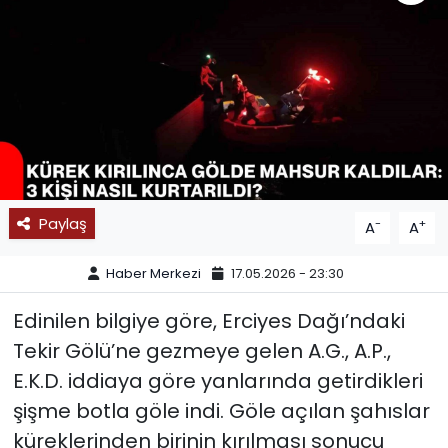
SPOR
11:11 MANŞET
Paylaş
-
+
A
A
Haber Merkezi
17.05.2026 - 23:30
Edinilen bilgiye göre, Erciyes Dağı’ndaki
Tekir Gölü’ne gezmeye gelen A.G., A.P.,
E.K.D. iddiaya göre yanlarında getirdikleri
şişme botla göle indi. Göle açılan şahıslar
küreklerinden birinin kırılması sonucu