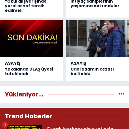
“Okul alışverişinde
İhtiyaç sahiplerinin
yerel esnaf tercih
yaşamına dokundular
edilmeli”
ASAYİŞ
ASAYİŞ
Yakalanan DEAŞ üyesi
Cani adamın cezası
tutuklandı
belli oldu
Yükleniyor...
Trend Haberler
1