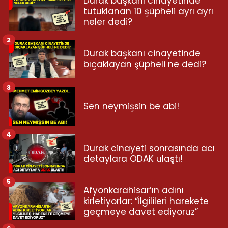
Durak başkanı cinayetinde
tutuklanan 10 şüpheli ayrı ayrı
neler dedi?
2
Durak başkanı cinayetinde
bıçaklayan şüpheli ne dedi?
3
Sen neymişsin be abi!
4
Durak cinayeti sonrasında acı
detaylara ODAK ulaştı!
5
Afyonkarahisar’ın adını
kirletiyorlar: “İlgilileri harekete
geçmeye davet ediyoruz”