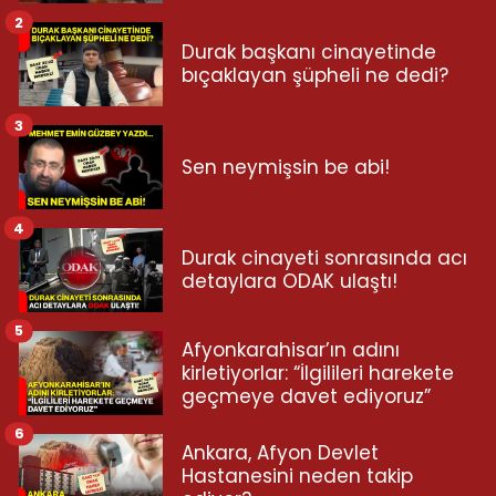
2
Durak başkanı cinayetinde
bıçaklayan şüpheli ne dedi?
3
Sen neymişsin be abi!
4
Durak cinayeti sonrasında acı
detaylara ODAK ulaştı!
5
Afyonkarahisar’ın adını
kirletiyorlar: “İlgilileri harekete
geçmeye davet ediyoruz”
6
Ankara, Afyon Devlet
Hastanesini neden takip