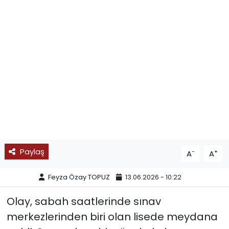
SPOR
11:11 MANŞET
Paylaş
-
+
A
A
Feyza Özay TOPUZ
13.06.2026 - 10:22
Olay, sabah saatlerinde sınav
merkezlerinden biri olan lisede meydana