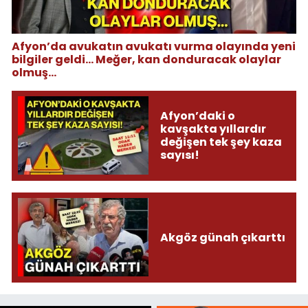
Afyon’da avukatın avukatı vurma olayında yeni
bilgiler geldi... Meğer, kan donduracak olaylar
olmuş...
Afyon’daki o
kavşakta yıllardır
değişen tek şey kaza
sayısı!
Akgöz günah çıkarttı