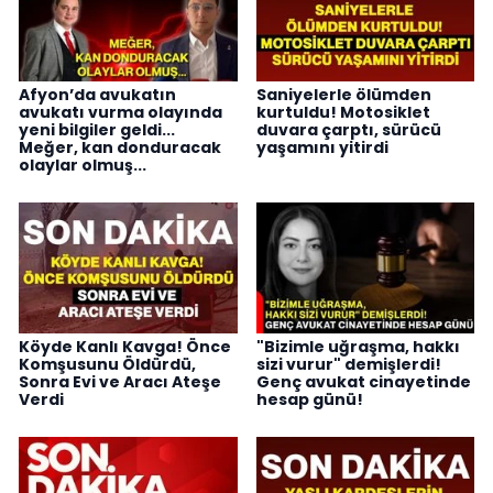
Afyon’da avukatın
Saniyelerle ölümden
avukatı vurma olayında
kurtuldu! Motosiklet
yeni bilgiler geldi...
duvara çarptı, sürücü
Meğer, kan donduracak
yaşamını yitirdi
olaylar olmuş...
Köyde Kanlı Kavga! Önce
"Bizimle uğraşma, hakkı
Komşusunu Öldürdü,
sizi vurur" demişlerdi!
Sonra Evi ve Aracı Ateşe
Genç avukat cinayetinde
Verdi
hesap günü!