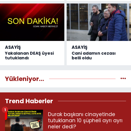
ASAYİŞ
ASAYİŞ
Yakalanan DEAŞ üyesi
Cani adamın cezası
tutuklandı
belli oldu
Yükleniyor...
Trend Haberler
1
Durak başkanı cinayetinde
tutuklanan 10 şüpheli ayrı ayrı
neler dedi?