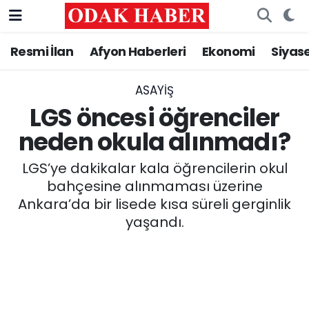
Resmi İlan
Afyon Haberleri
Ekonomi
Siyas
AFYONKARAHİSAR HABERLERİ
Nöbetçi Eczaneler
Resmi İlan
Hava Durumu
ASAYİŞ
LGS öncesi öğrenciler
ASAYİŞ
Trafik Durumu
neden okula alınmadı?
GÜNCEL
Süper Lig Puan Durumu ve Fikstür
LGS’ye dakikalar kala öğrencilerin okul
bahçesine alınmaması üzerine
SİYASET
Tüm Manşetler
Ankara’da bir lisede kısa süreli gerginlik
yaşandı.
EĞİTİM
Son Dakika Haberleri
MAGAZİN
Haber Arşivi
SAĞLIK