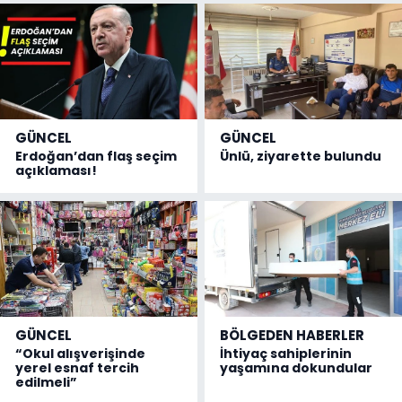
GÜNCEL
GÜNCEL
Erdoğan’dan flaş seçim
Ünlü, ziyarette bulundu
açıklaması!
GÜNCEL
BÖLGEDEN HABERLER
“Okul alışverişinde
İhtiyaç sahiplerinin
yerel esnaf tercih
yaşamına dokundular
edilmeli”