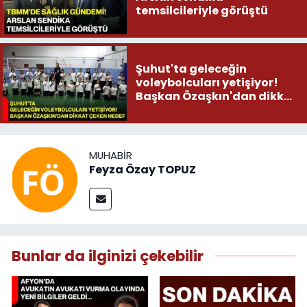
temsilcileriyle görüştü
Şuhut'ta geleceğin
voleybolcuları yetişiyor!
Başkan Özaşkın'dan dikkat
çeken hedef
MUHABIR
Feyza Özay TOPUZ
Bunlar da ilginizi çekebilir