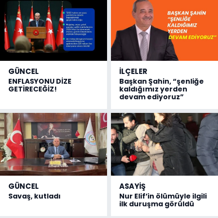
GÜNCEL
İLÇELER
ENFLASYONU DİZE
Başkan Şahin, “şenliğe
GETİRECEĞİZ!
kaldığımız yerden
devam ediyoruz”
GÜNCEL
ASAYİŞ
Savaş, kutladı
Nur Elif’in ölümüyle ilgili
ilk duruşma görüldü