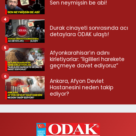
Sen neymişsin be abi!
4
Durak cinayeti sonrasında acı
detaylara ODAK ulaştı!
5
Afyonkarahisar’ın adını
kirletiyorlar: “İlgilileri harekete
geçmeye davet ediyoruz”
6
Ankara, Afyon Devlet
Hastanesini neden takip
ediyor?