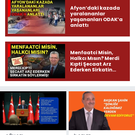
Afyon’daki kazada
yaralananlar
yaşananları ODAK’a
anlattı
Menfaatci Misin,
Halkcı Mısın? Merdi
Kıpti Şecaat Arz
Ederken Sirkatin
Söylermiş!