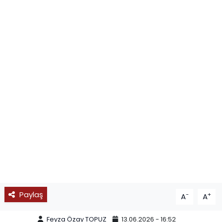
SPOR
11:11 MANŞET
Paylaş
-
+
A
A
Feyza Özay TOPUZ
13.06.2026 - 16:52