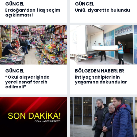
GÜNCEL
GÜNCEL
Erdoğan’dan flaş seçim
Ünlü, ziyarette bulundu
açıklaması!
GÜNCEL
BÖLGEDEN HABERLER
“Okul alışverişinde
İhtiyaç sahiplerinin
yerel esnaf tercih
yaşamına dokundular
edilmeli”