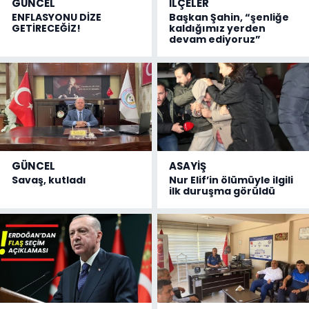
GÜNCEL
İLÇELER
ENFLASYONU DİZE
Başkan Şahin, “şenliğe
GETİRECEĞİZ!
kaldığımız yerden
devam ediyoruz”
GÜNCEL
ASAYİŞ
Savaş, kutladı
Nur Elif’in ölümüyle ilgili
ilk duruşma görüldü