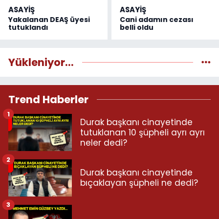
ASAYİŞ
ASAYİŞ
Yakalanan DEAŞ üyesi
Cani adamın cezası
tutuklandı
belli oldu
Yükleniyor...
Trend Haberler
1
Durak başkanı cinayetinde
tutuklanan 10 şüpheli ayrı ayrı
neler dedi?
2
Durak başkanı cinayetinde
bıçaklayan şüpheli ne dedi?
3