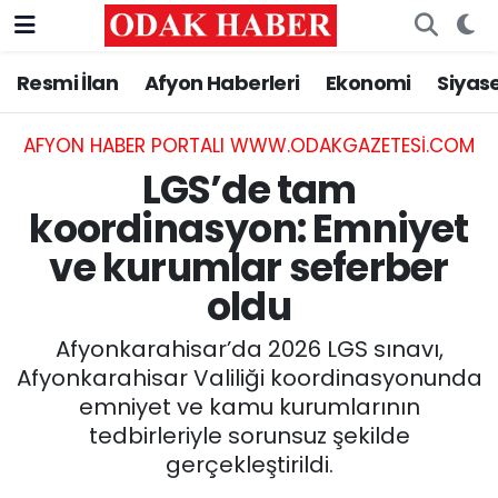
Resmi İlan
Afyon Haberleri
Ekonomi
Siyas
AFYONKARAHİSAR HABERLERİ
Nöbetçi Eczaneler
Resmi İlan
Hava Durumu
AFYON HABER PORTALI WWW.ODAKGAZETESI.COM
LGS’de tam
ASAYİŞ
Trafik Durumu
koordinasyon: Emniyet
ve kurumlar seferber
GÜNCEL
Süper Lig Puan Durumu ve Fikstür
oldu
SİYASET
Tüm Manşetler
Afyonkarahisar’da 2026 LGS sınavı,
EĞİTİM
Son Dakika Haberleri
Afyonkarahisar Valiliği koordinasyonunda
emniyet ve kamu kurumlarının
MAGAZİN
Haber Arşivi
tedbirleriyle sorunsuz şekilde
gerçekleştirildi.
SAĞLIK