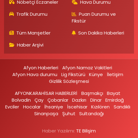
Nöbetçi Eczaneler
Hava Durumu
Trafik Durumu
Puan Durumu ve
Fikstür
Tüm Manşetler
Son Dakika Haberleri
Haber Arşivi
Afyon Haberleri
Afyon Namaz Vakitleri
Afyon Hava durumu
Lig Fikstürü
Künye
İletişim
Gizlilik Sözleşmesi
AFYONKARAHİSAR HABERLERİ
Başmakçı
Bayat
Bolvadin
Çay
Çobanlar
Dazkırı
Dinar
Emirdağ‎
Evciler‎
Hocalar
İhsaniye‎
İscehisar
Kızılören‎
Sandıklı‎
Sinanpaşa
Şuhut
Sultandağı
Haber Yazılımı:
TE Bilişim