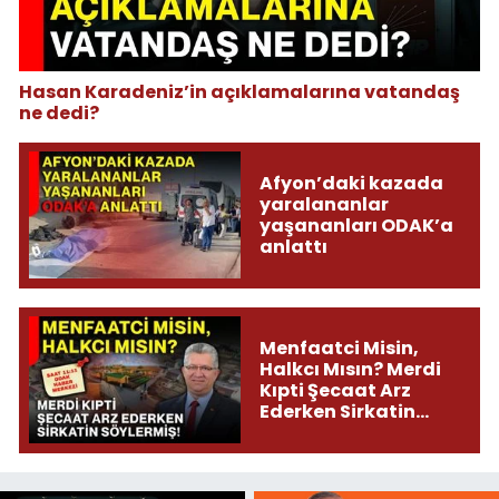
Hasan Karadeniz’in açıklamalarına vatandaş
ne dedi?
Afyon’daki kazada
yaralananlar
yaşananları ODAK’a
anlattı
Menfaatci Misin,
Halkcı Mısın? Merdi
Kıpti Şecaat Arz
Ederken Sirkatin
Söylermiş!