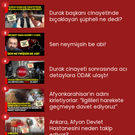
2
Durak başkanı cinayetinde
bıçaklayan şüpheli ne dedi?
3
Sen neymişsin be abi!
4
Durak cinayeti sonrasında acı
detaylara ODAK ulaştı!
5
Afyonkarahisar’ın adını
kirletiyorlar: “İlgilileri harekete
geçmeye davet ediyoruz”
6
Ankara, Afyon Devlet
Hastanesini neden takip
ediyor?