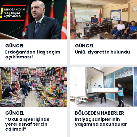
GÜNCEL
GÜNCEL
Erdoğan’dan flaş seçim
Ünlü, ziyarette bulundu
açıklaması!
GÜNCEL
BÖLGEDEN HABERLER
“Okul alışverişinde
İhtiyaç sahiplerinin
yerel esnaf tercih
yaşamına dokundular
edilmeli”