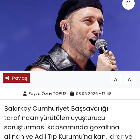
SPOR
11:11 MANŞET
Paylaş
-
+
A
A
Feyza Özay TOPUZ
08.06.2026 - 17:48
Bakırköy Cumhuriyet Başsavcılığı
tarafından yürütülen uyuşturucu
soruşturması kapsamında gözaltına
alınan ve Adli Tıp Kurumu’na kan, idrar ve