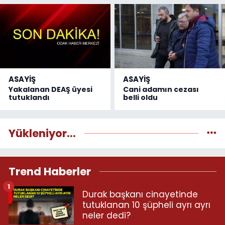
ASAYİŞ
ASAYİŞ
Yakalanan DEAŞ üyesi
Cani adamın cezası
tutuklandı
belli oldu
Yükleniyor...
Trend Haberler
1
Durak başkanı cinayetinde
tutuklanan 10 şüpheli ayrı ayrı
neler dedi?