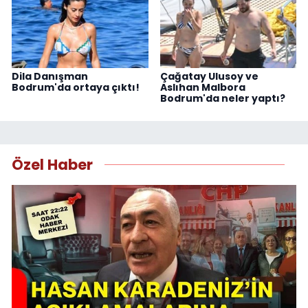
Dila Danışman
Çağatay Ulusoy ve
Bodrum'da ortaya çıktı!
Aslıhan Malbora
Bodrum'da neler yaptı?
Özel Haber