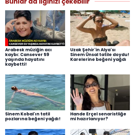
Bunlar da ilginizi çekebilir
Arabesk müziğin acı
Uzak Şehir'in Alya'sı
kaybı: Cansever 59
Sinem Ünsal tatile doydu!
yaşında hayatını
Karelerine beğeni yağdı
kaybetti!
Sinem Kobal'ın tatil
Hande Erçel senaristliğe
pozlarına beğeni yağdı!
mi hazırlanıyor?