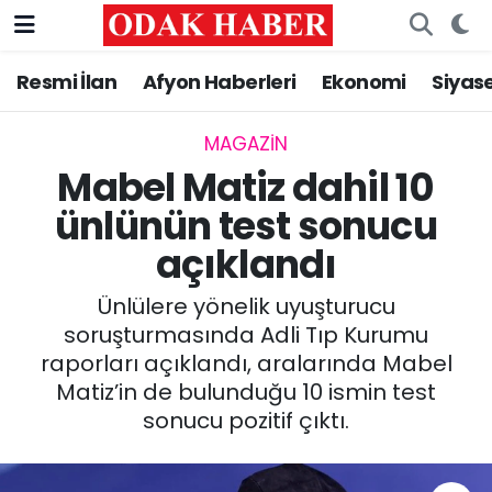
Resmi İlan
Afyon Haberleri
Ekonomi
Siyas
AFYONKARAHİSAR HABERLERİ
Nöbetçi Eczaneler
Resmi İlan
Hava Durumu
MAGAZİN
Mabel Matiz dahil 10
ASAYİŞ
Trafik Durumu
ünlünün test sonucu
açıklandı
GÜNCEL
Süper Lig Puan Durumu ve Fikstür
Ünlülere yönelik uyuşturucu
SİYASET
Tüm Manşetler
soruşturmasında Adli Tıp Kurumu
raporları açıklandı, aralarında Mabel
EĞİTİM
Son Dakika Haberleri
Matiz’in de bulunduğu 10 ismin test
sonucu pozitif çıktı.
MAGAZİN
Haber Arşivi
SAĞLIK