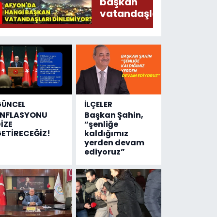
Ederken
başkan
Sirkatin
vatandaşları
Söylermiş!
dinlemiyor?
GÜNCEL
İLÇELER
ENFLASYONU
Başkan Şahin,
İZE
“şenliğe
ETİRECEĞİZ!
kaldığımız
yerden devam
ediyoruz”