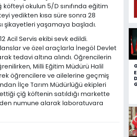
 köfteyi okulun 5/D sınıfında eğitim
fteyi yedikten kısa süre sonra 28
ı şikayetleri yaşamaya başladı.
 Acil Servis ekibi sevk edildi.
nslar ve özel araçlarla İnegöl Devlet
arak tedavi altına alındı. Öğrencilerin
enilirken, Milli Eğitim Müdürü Halil
ek öğrencilere ve ailelerine geçmiş
D
rdından İlçe Tarım Müdürlüğü ekipleri
G
ttiği çiğ köftenin satıldığı markette
erden numune alarak laboratuvara