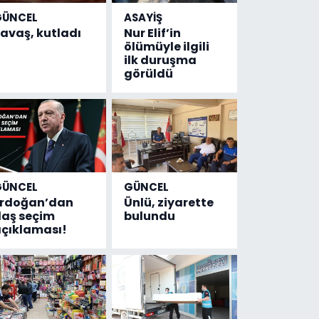
GÜNCEL
ASAYİŞ
avaş, kutladı
Nur Elif’in
ölümüyle ilgili
ilk duruşma
görüldü
GÜNCEL
GÜNCEL
Erdoğan’dan
Ünlü, ziyarette
laş seçim
bulundu
çıklaması!