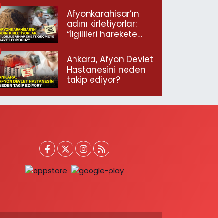
Afyonkarahisar’ın
adını kirletiyorlar:
“İlgilileri harekete
geçmeye davet
ediyoruz”
Ankara, Afyon Devlet
Hastanesini neden
takip ediyor?