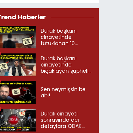
Trend Haberler
Durak başkanı
cinayetinde
tutuklanan 10
şüpheli ayrı ayrı
neler dedi?
Durak başkanı
cinayetinde
bıçaklayan şüpheli
ne dedi?
Sen neymişsin be
abi!
Durak cinayeti
sonrasında acı
detaylara ODAK
ulaştı!