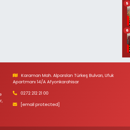
5
6
Karaman Mah. Alparslan Türkeş Bulvarı, Ufuk
Apartmanı 14/A Afyonkarahisar
0272 212 21 00
e
r,
[email protected]