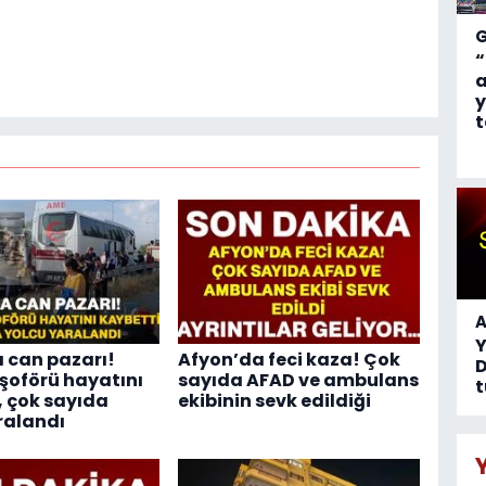
“
a
y
t
A
 can pazarı!
Afyon’da feci kaza! Çok
D
oförü hayatını
sayıda AFAD ve ambulans
t
, çok sayıda
ekibinin sevk edildiği
ralandı