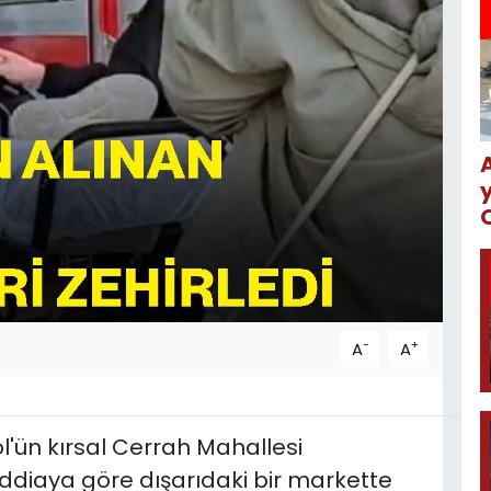
-
+
A
A
öl'ün kırsal Cerrah Mahallesi
ddiaya göre dışarıdaki bir markette