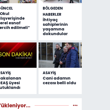
GÜNCEL
BÖLGEDEN
Okul
HABERLER
lışverişinde
İhtiyaç
erel esnaf
sahiplerinin
ercih edilmeli”
yaşamına
dokundular
SAYİŞ
ASAYİŞ
Yakalanan
Cani adamın
EAŞ üyesi
cezası belli oldu
utuklandı
Yükleniyor...