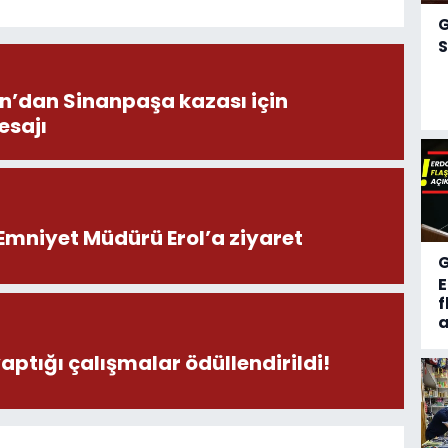
S
on’dan Sinanpaşa kazası için
esajı
Emniyet Müdürü Erol’a ziyaret
f
a
yaptığı çalışmalar ödüllendirildi!