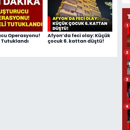
1
ucu Operasyonu!
Afyon’da feci olay: Küçük
i Tutuklandı
çocuk 6. kattan düştü!
2
3
4