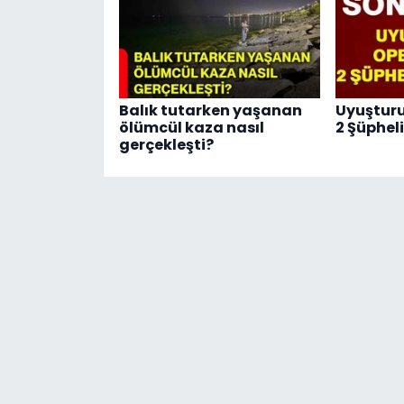
Balık tutarken yaşanan
Uyuştur
ölümcül kaza nasıl
2 Şüphel
gerçekleşti?