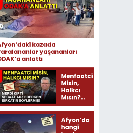
Afyon’daki kazada
yaralananlar yaşananları
ODAK’a anlattı
Menfaatci
Misin,
Halkcı
Mısın?
Merdi
Kıpti
Şecaat
Afyon’da
Arz
hangi