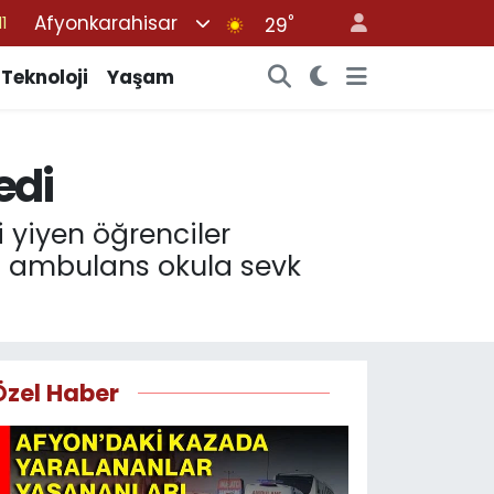
Afyonkarahisar
°
8
29
2
Teknoloji
Yaşam
8
3
edi
4
11
i yiyen öğrenciler
da ambulans okula sevk
Özel Haber