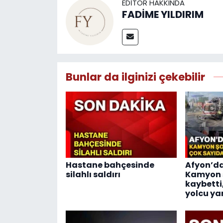
EDITÖR HAKKINDA
FADİME YILDIRIM
Bunlar da ilginizi çekebilir
Hastane bahçesinde
Afyon’da
silahlı saldırı
Kamyon ş
kaybetti
yolcu ya