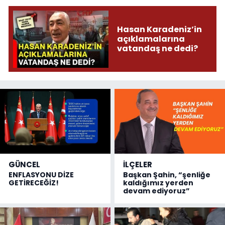
Hasan Karadeniz’in
açıklamalarına
vatandaş ne dedi?
GÜNCEL
İLÇELER
ENFLASYONU DİZE
Başkan Şahin, “şenliğe
GETİRECEĞİZ!
kaldığımız yerden
devam ediyoruz”