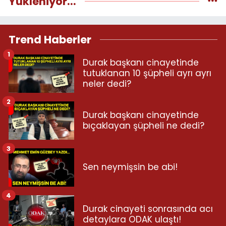
Yükleniyor...
Trend Haberler
1
Durak başkanı cinayetinde
tutuklanan 10 şüpheli ayrı ayrı
neler dedi?
2
Durak başkanı cinayetinde
bıçaklayan şüpheli ne dedi?
3
Sen neymişsin be abi!
4
Durak cinayeti sonrasında acı
detaylara ODAK ulaştı!