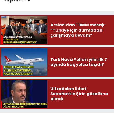
Arslan’dan TBMM mesajı:
“Türkiye için durmadan
çalışmaya devam”
Türk Hava Yolları yılın ilk 7
ayında kaç yolcu taşıdı?
UltraAslan lideri
Sebahattin Şirin gözaltına
alındı