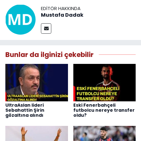
EDITÖR HAKKINDA
Mustafa Dadak
Bunlar da ilginizi çekebilir
UltraAslan lideri
Eski Fenerbahçeli
Sebahattin Şirin
futbolcu nereye transfer
gözaltına alındı
oldu?