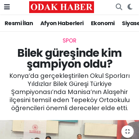
Resmi İlan
Afyon Haberleri
Ekonomi
Siyas
AFYONKARAHİSAR HABERLERİ
Nöbetçi Eczaneler
Resmi İlan
Hava Durumu
SPOR
Bilek güreşinde kim
ASAYİŞ
Trafik Durumu
şampiyon oldu?
GÜNCEL
Süper Lig Puan Durumu ve Fikstür
Konya’da gerçekleştirilen Okul Sporları
Yıldızlar Bilek Güreşi Türkiye
SİYASET
Tüm Manşetler
Şampiyonası’nda Manisa’nın Alaşehir
ilçesini temsil eden Tepeköy Ortaokulu
EĞİTİM
Son Dakika Haberleri
öğrencileri önemli dereceler elde etti.
MAGAZİN
Haber Arşivi
SAĞLIK