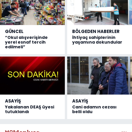
GÜNCEL
BÖLGEDEN HABERLER
“Okul alışverişinde
İhtiyaç sahiplerinin
yerel esnaf tercih
yaşamına dokundular
edilmeli”
ASAYİŞ
ASAYİŞ
Yakalanan DEAŞ üyesi
Cani adamın cezası
tutuklandı
belli oldu