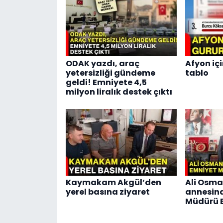
ODAK yazdı, araç
Afyon içi
yetersizliği gündeme
tablo
geldi! Emniyete 4,5
milyon liralık destek çıktı
Kaymakam Akgül’den
Ali Osma
yerel basına ziyaret
annesin
Müdürü E