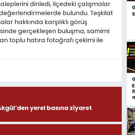
leplerini dinledi, ilçedeki çalışmalar
a değerlendirmelerde bulundu. Teşkilat
S
ar hakkında karşılıklı görüş
lçesinde gerçekleşen buluşma, samimi
dan toplu hatıra fotoğrafı çekimi ile
f
a
ül’den yerel basına ziyaret