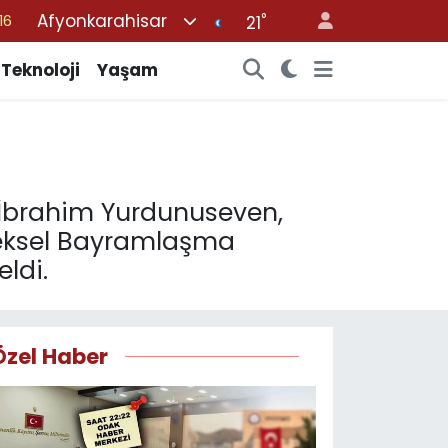
Afyonkarahisar
°
06
21
02
Teknoloji
Yaşam
.2
12
70
16
i İbrahim Yurdunuseven,
neksel Bayramlaşma
ldi.
Özel Haber