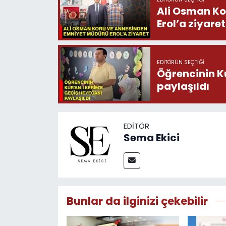
Ali Osman Ko
Erol’a ziyaret
EDITÖRÜN SEÇTIĞI
Öğrencinin K
paylaşıldı
EDITÖR
Sema Ekici
Bunlar da ilginizi çekebilir