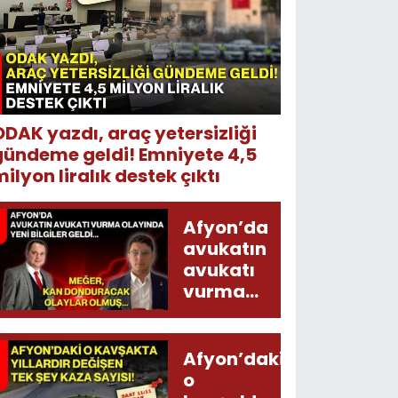
ODAK yazdı, araç yetersizliği
gündeme geldi! Emniyete 4,5
ilyon liralık destek çıktı
Afyon’da
avukatın
avukatı
vurma
olayında
yeni bilgiler
geldi...
Afyon’daki
Meğer, kan
o