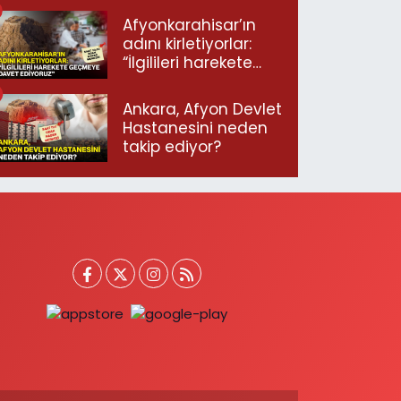
Afyonkarahisar’ın
adını kirletiyorlar:
“İlgilileri harekete
geçmeye davet
ediyoruz”
Ankara, Afyon Devlet
Hastanesini neden
takip ediyor?