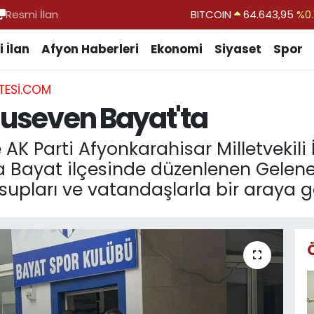
Resmi İlan
DOLAR
47,6006
%0.
EURO
55,0250
%0.
 İlan
Afyon Haberleri
Ekonomi
Siyaset
Spor
STERLİN
64,2398
%0
TESI.COM
GRAM ALTIN
6500.87
%0.
nuseven Bayat'ta
BİST100
13.799
%
BITCOIN
64.643,95
%0.
AK Parti Afyonkarahisar Milletvekil
la Bayat ilçesinde düzenlenen Gele
upları ve vatandaşlarla bir araya ge