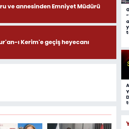
ru ve annesinden Emniyet Müdürü
“
a
y
t
ur'an-ı Kerim'e geçiş heyecanı
A
D
t