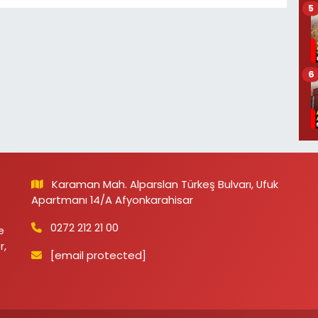
5
6
Karaman Mah. Alparslan Türkeş Bulvarı, Ufuk
Apartmanı 14/A Afyonkarahisar
0272 212 21 00
e
r,
[email protected]