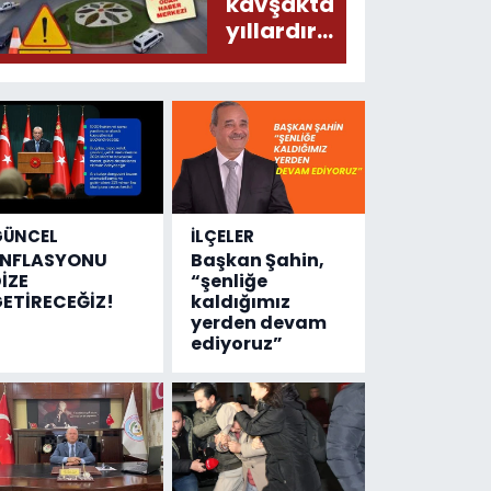
donduracak
kavşakta
olaylar
yıllardır
olmuş...
değişen
tek şey
kaza
sayısı!
GÜNCEL
İLÇELER
ENFLASYONU
Başkan Şahin,
İZE
“şenliğe
ETİRECEĞİZ!
kaldığımız
yerden devam
ediyoruz”