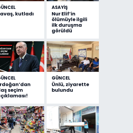
GÜNCEL
ASAYİŞ
avaş, kutladı
Nur Elif’in
ölümüyle ilgili
ilk duruşma
görüldü
GÜNCEL
GÜNCEL
Erdoğan’dan
Ünlü, ziyarette
laş seçim
bulundu
çıklaması!