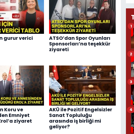
1
n gurur verici
ATSO’dan Spor Oyunları
Sponsorları’na teşekkür
ziyareti
2
3
n Koru ve
AKÜ ile Pozitif Engelsizler
4
den Emniyet
Sanat Topluluğu
rol’a ziyaret
arasında iş birliği mi
geliyor?