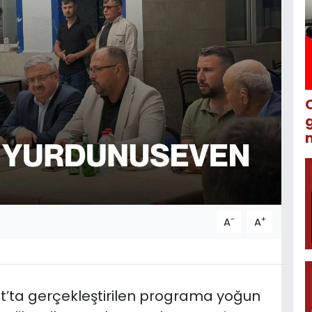
m
-
+
A
A
yat’ta gerçekleştirilen programa yoğun