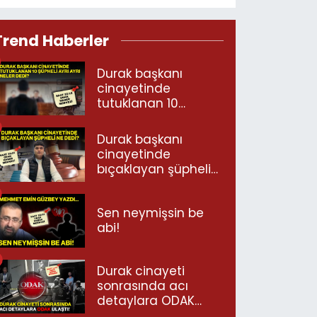
Trend Haberler
Durak başkanı
cinayetinde
tutuklanan 10
şüpheli ayrı ayrı
neler dedi?
Durak başkanı
cinayetinde
bıçaklayan şüpheli
ne dedi?
Sen neymişsin be
abi!
Durak cinayeti
sonrasında acı
detaylara ODAK
ulaştı!