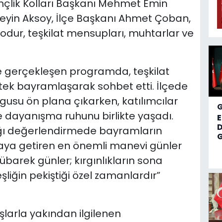
nçlik Kolları Başkanı Mehmet Emin
seyin Aksoy, İlçe Başkanı Ahmet Çoban,
odur, teşkilat mensupları, muhtarlar ve
gerçekleşen programda, teşkilat
tek bayramlaşarak sohbet etti. İlçede
urgusu ön plana çıkarken, katılımcılar
 dayanışma ruhunu birlikte yaşadı.
D
tığı değerlendirmede bayramların
G
raya getiren en önemli manevi günler
barek günler; kırgınlıkların sona
deşliğin pekiştiği özel zamanlardır”
arla yakından ilgilenen