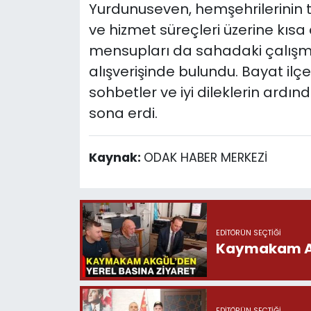
Yurdunuseven, hemşehrilerinin ta
ve hizmet süreçleri üzerine kıs
mensupları da sahadaki çalışmal
alışverişinde bulundu. Bayat i
sohbetler ve iyi dileklerin ardın
sona erdi.
Kaynak:
ODAK HABER MERKEZİ
EDITÖRÜN SEÇTIĞI
Kaymakam Akg
EDITÖRÜN SEÇTIĞI