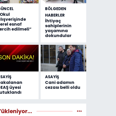
GÜNCEL
BÖLGEDEN
Okul
HABERLER
lışverişinde
İhtiyaç
erel esnaf
sahiplerinin
ercih edilmeli”
yaşamına
dokundular
SAYİŞ
ASAYİŞ
Yakalanan
Cani adamın
EAŞ üyesi
cezası belli oldu
utuklandı
Yükleniyor...