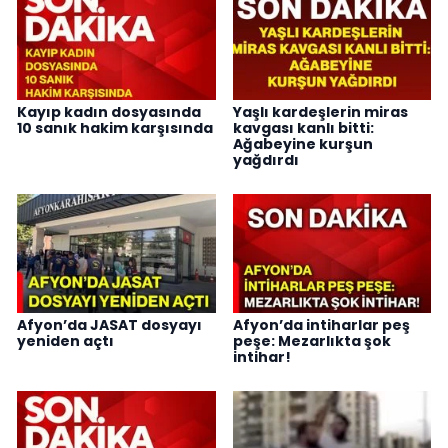
Kayıp kadın dosyasında
Yaşlı kardeşlerin miras
10 sanık hakim karşısında
kavgası kanlı bitti:
Ağabeyine kurşun
yağdırdı
Afyon’da JASAT dosyayı
Afyon’da intiharlar peş
yeniden açtı
peşe: Mezarlıkta şok
intihar!