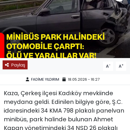
SPOR
11:11 MANŞET
Paylaş
-
+
A
A
FADİME YILDIRIM
18.05.2026 - 16:27
Kaza, Çerkeş ilçesi Kadıköy mevkiinde
meydana geldi. Edinilen bilgiye göre, Ş.C.
idaresindeki 34 KMA 798 plakalı panelvan
minibüs, park halinde bulunan Ahmet
Kapan yönetimindeki 34 NSD 26 plakalı