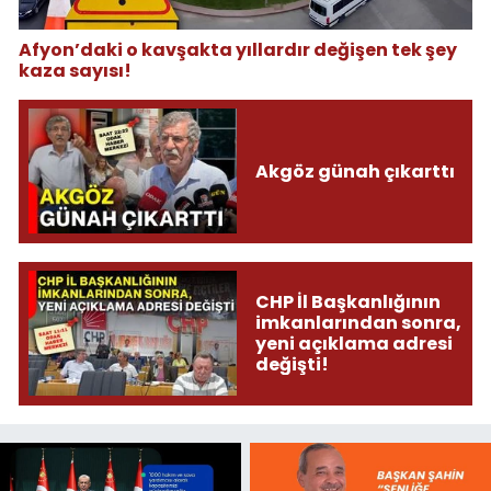
Afyon’daki o kavşakta yıllardır değişen tek şey
kaza sayısı!
Akgöz günah çıkarttı
CHP İl Başkanlığının
imkanlarından sonra,
yeni açıklama adresi
değişti!