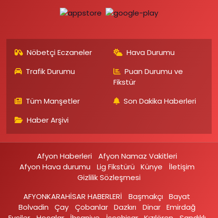
Nöbetçi Eczaneler
Hava Durumu
Trafik Durumu
Puan Durumu ve
Fikstür
Tüm Manşetler
Son Dakika Haberleri
Haber Arşivi
Afyon Haberleri
Afyon Namaz Vakitleri
Afyon Hava durumu
Lig Fikstürü
Künye
İletişim
Gizlilik Sözleşmesi
AFYONKARAHİSAR HABERLERİ
Başmakçı
Bayat
Bolvadin
Çay
Çobanlar
Dazkırı
Dinar
Emirdağ‎
Evciler‎
Hocalar
İhsaniye‎
İscehisar
Kızılören‎
Sandıklı‎