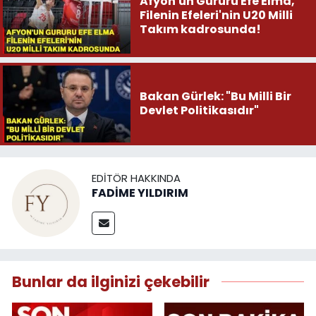
Afyon'un Gururu Efe Elma,
Filenin Efeleri'nin U20 Milli
Takım kadrosunda!
Bakan Gürlek: "Bu Milli Bir
Devlet Politikasıdır"
EDITÖR HAKKINDA
FADİME YILDIRIM
Bunlar da ilginizi çekebilir