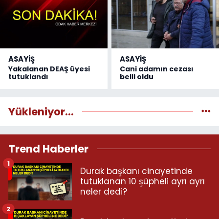
ASAYİŞ
ASAYİŞ
Yakalanan DEAŞ üyesi
Cani adamın cezası
tutuklandı
belli oldu
Yükleniyor...
Trend Haberler
1
Durak başkanı cinayetinde
tutuklanan 10 şüpheli ayrı ayrı
neler dedi?
2