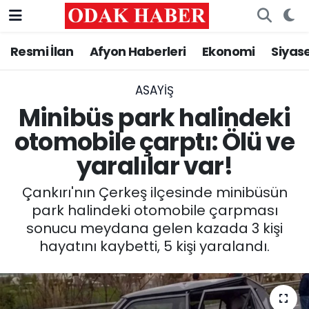
Resmi İlan
Afyon Haberleri
Ekonomi
Siyas
AFYONKARAHİSAR HABERLERİ
Nöbetçi Eczaneler
Resmi İlan
Hava Durumu
ASAYİŞ
Minibüs park halindeki
ASAYİŞ
Trafik Durumu
otomobile çarptı: Ölü ve
yaralılar var!
GÜNCEL
Süper Lig Puan Durumu ve Fikstür
Çankırı'nın Çerkeş ilçesinde minibüsün
SİYASET
Tüm Manşetler
park halindeki otomobile çarpması
sonucu meydana gelen kazada 3 kişi
EĞİTİM
Son Dakika Haberleri
hayatını kaybetti, 5 kişi yaralandı.
MAGAZİN
Haber Arşivi
SAĞLIK