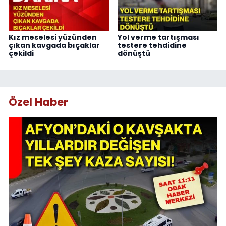
Kız meselesi yüzünden
Yol verme tartışması
çıkan kavgada bıçaklar
testere tehdidine
çekildi
dönüştü
Özel Haber