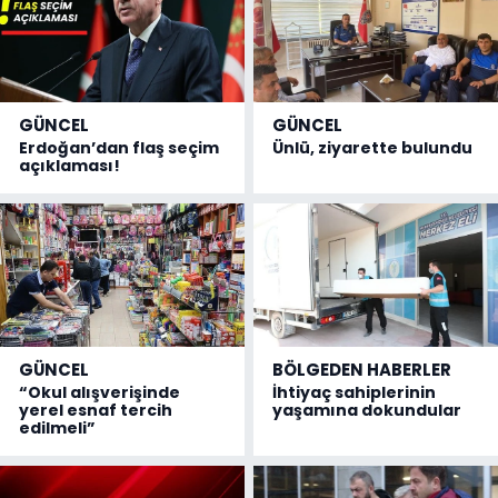
GÜNCEL
GÜNCEL
Erdoğan’dan flaş seçim
Ünlü, ziyarette bulundu
açıklaması!
GÜNCEL
BÖLGEDEN HABERLER
“Okul alışverişinde
İhtiyaç sahiplerinin
yerel esnaf tercih
yaşamına dokundular
edilmeli”