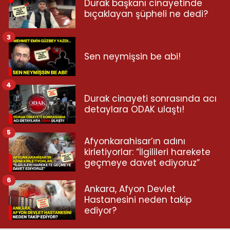
Durak başkanı cinayetinde
bıçaklayan şüpheli ne dedi?
3
Sen neymişsin be abi!
4
Durak cinayeti sonrasında acı
detaylara ODAK ulaştı!
5
Afyonkarahisar’ın adını
kirletiyorlar: “İlgilileri harekete
geçmeye davet ediyoruz”
6
Ankara, Afyon Devlet
Hastanesini neden takip
ediyor?