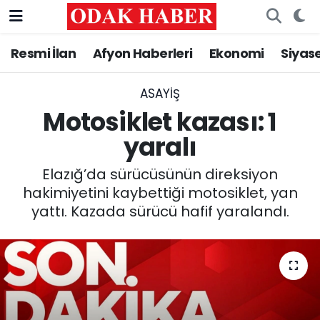
Resmi İlan
Afyon Haberleri
Ekonomi
Siyas
AFYONKARAHİSAR HABERLERİ
Nöbetçi Eczaneler
Resmi İlan
Hava Durumu
ASAYİŞ
Motosiklet kazası: 1
ASAYİŞ
Trafik Durumu
yaralı
GÜNCEL
Süper Lig Puan Durumu ve Fikstür
Elazığ’da sürücüsünün direksiyon
hakimiyetini kaybettiği motosiklet, yan
SİYASET
Tüm Manşetler
yattı. Kazada sürücü hafif yaralandı.
EĞİTİM
Son Dakika Haberleri
MAGAZİN
Haber Arşivi
SAĞLIK