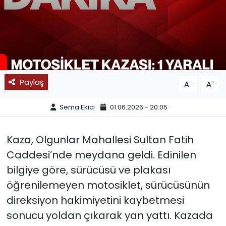
SPOR
11:11 MANŞET
Paylaş
-
+
A
A
Sema Ekici
01.06.2026 - 20:05
Kaza, Olgunlar Mahallesi Sultan Fatih
Caddesi’nde meydana geldi. Edinilen
bilgiye göre, sürücüsü ve plakası
öğrenilemeyen motosiklet, sürücüsünün
direksiyon hakimiyetini kaybetmesi
sonucu yoldan çıkarak yan yattı. Kazada