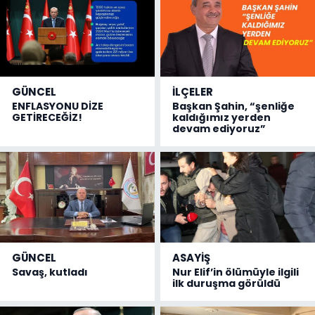
GÜNCEL
İLÇELER
ENFLASYONU DİZE
Başkan Şahin, “şenliğe
GETİRECEĞİZ!
kaldığımız yerden
devam ediyoruz”
GÜNCEL
ASAYİŞ
Savaş, kutladı
Nur Elif’in ölümüyle ilgili
ilk duruşma görüldü