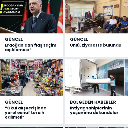
GÜNCEL
GÜNCEL
Erdoğan’dan flaş seçim
Ünlü, ziyarette bulundu
açıklaması!
GÜNCEL
BÖLGEDEN HABERLER
“Okul alışverişinde
İhtiyaç sahiplerinin
yerel esnaf tercih
yaşamına dokundular
edilmeli”