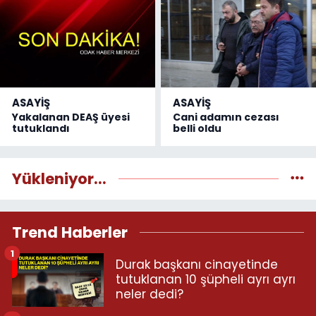
ASAYİŞ
ASAYİŞ
Yakalanan DEAŞ üyesi
Cani adamın cezası
tutuklandı
belli oldu
Yükleniyor...
Trend Haberler
1
Durak başkanı cinayetinde
tutuklanan 10 şüpheli ayrı ayrı
neler dedi?