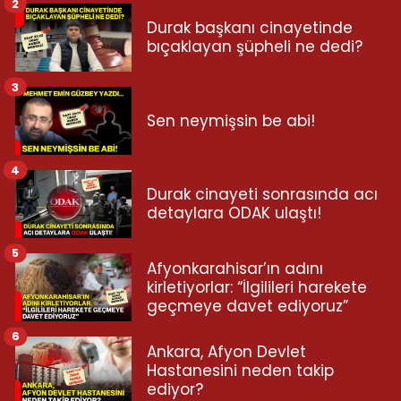
2
Durak başkanı cinayetinde
bıçaklayan şüpheli ne dedi?
3
Sen neymişsin be abi!
4
Durak cinayeti sonrasında acı
detaylara ODAK ulaştı!
5
Afyonkarahisar’ın adını
kirletiyorlar: “İlgilileri harekete
geçmeye davet ediyoruz”
6
Ankara, Afyon Devlet
Hastanesini neden takip
ediyor?