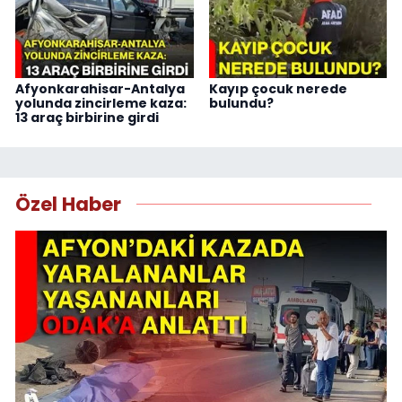
Afyonkarahisar-Antalya
Kayıp çocuk nerede
yolunda zincirleme kaza:
bulundu?
13 araç birbirine girdi
Özel Haber