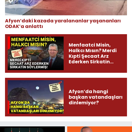
Afyon’daki kazada yaralananlar yaşananları
ODAK’a anlattı
Menfaatci Misin,
Halkcı Mısın? Merdi
Kıpti Şecaat Arz
Ederken Sirkatin
Söylermiş!
Afyon’da hangi
başkan vatandaşları
dinlemiyor?