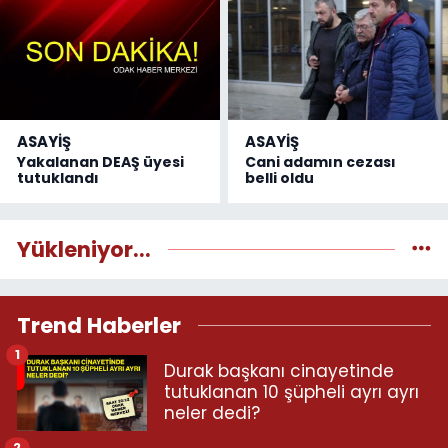
ASAYİŞ
ASAYİŞ
Yakalanan DEAŞ üyesi
Cani adamın cezası
tutuklandı
belli oldu
Yükleniyor...
Trend Haberler
1
Durak başkanı cinayetinde
tutuklanan 10 şüpheli ayrı ayrı
neler dedi?
2