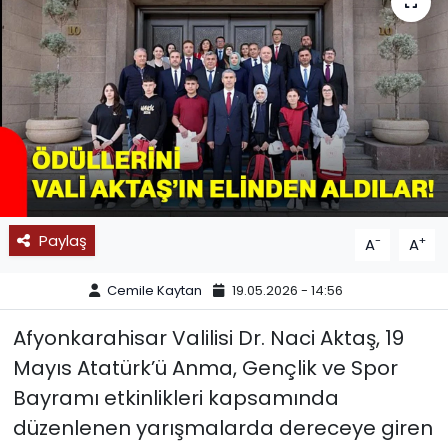
SPOR
11:11 MANŞET
Paylaş
-
+
A
A
Cemile Kaytan
19.05.2026 - 14:56
Afyonkarahisar Valilisi Dr. Naci Aktaş, 19
Mayıs Atatürk’ü Anma, Gençlik ve Spor
Bayramı etkinlikleri kapsamında
düzenlenen yarışmalarda dereceye giren