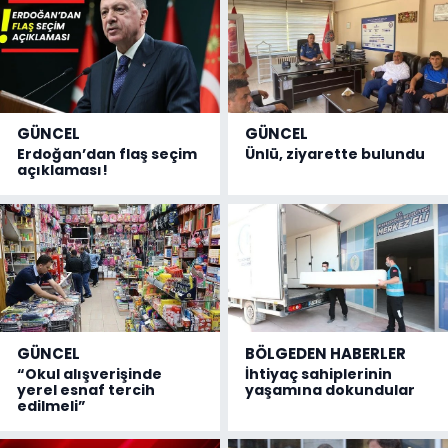
GÜNCEL
GÜNCEL
Erdoğan’dan flaş seçim
Ünlü, ziyarette bulundu
açıklaması!
GÜNCEL
BÖLGEDEN HABERLER
“Okul alışverişinde
İhtiyaç sahiplerinin
yerel esnaf tercih
yaşamına dokundular
edilmeli”