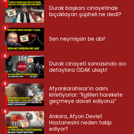
Durak başkanı cinayetinde
bıçaklayan şüpheli ne dedi?
3
Sen neymişsin be abi!
4
Durak cinayeti sonrasında acı
detaylara ODAK ulaştı!
5
Afyonkarahisar’ın adını
kirletiyorlar: “İlgilileri harekete
geçmeye davet ediyoruz”
6
Ankara, Afyon Devlet
Hastanesini neden takip
ediyor?