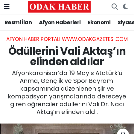
Resmi İlan
Afyon Haberleri
Ekonomi
Siyas
AFYONKARAHİSAR HABERLERİ
Nöbetçi Eczaneler
Resmi İlan
Hava Durumu
AFYON HABER PORTALI WWW.ODAKGAZETESI.COM
Ödüllerini Vali Aktaş’ın
ASAYİŞ
Trafik Durumu
elinden aldılar
GÜNCEL
Süper Lig Puan Durumu ve Fikstür
Afyonkarahisar’da 19 Mayıs Atatürk’ü
Anma, Gençlik ve Spor Bayramı
SİYASET
Tüm Manşetler
kapsamında düzenlenen şiir ve
kompozisyon yarışmalarında dereceye
EĞİTİM
Son Dakika Haberleri
giren öğrenciler ödüllerini Vali Dr. Naci
Aktaş’ın elinden aldı.
MAGAZİN
Haber Arşivi
SAĞLIK