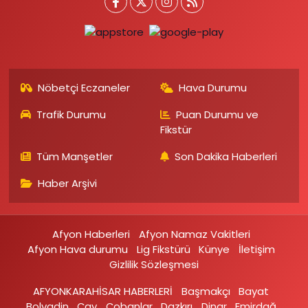
Nöbetçi Eczaneler
Hava Durumu
Trafik Durumu
Puan Durumu ve
Fikstür
Tüm Manşetler
Son Dakika Haberleri
Haber Arşivi
Afyon Haberleri
Afyon Namaz Vakitleri
Afyon Hava durumu
Lig Fikstürü
Künye
İletişim
Gizlilik Sözleşmesi
AFYONKARAHİSAR HABERLERİ
Başmakçı
Bayat
Bolvadin
Çay
Çobanlar
Dazkırı
Dinar
Emirdağ‎