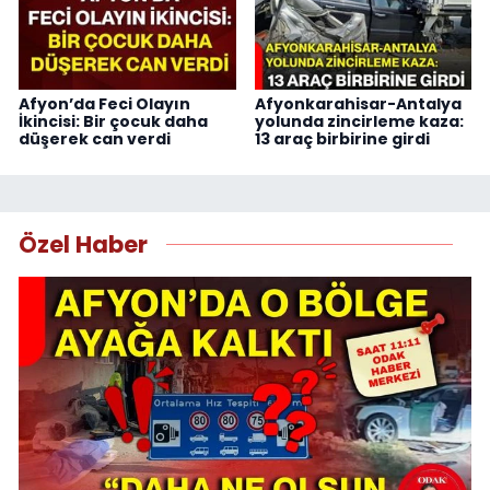
Afyon’da Feci Olayın
Afyonkarahisar-Antalya
İkincisi: Bir çocuk daha
yolunda zincirleme kaza:
düşerek can verdi
13 araç birbirine girdi
Özel Haber