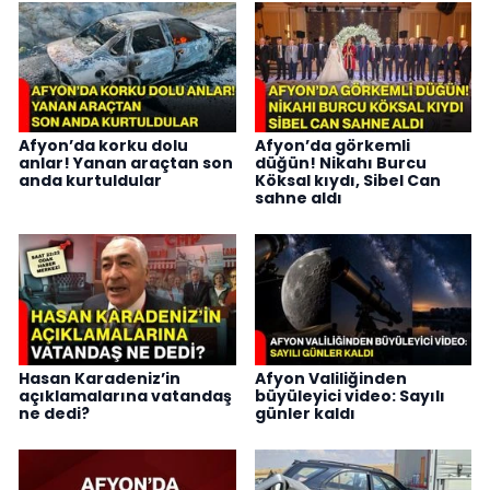
Afyon’da korku dolu
Afyon’da görkemli
anlar! Yanan araçtan son
düğün! Nikahı Burcu
anda kurtuldular
Köksal kıydı, Sibel Can
sahne aldı
Hasan Karadeniz’in
Afyon Valiliğinden
açıklamalarına vatandaş
büyüleyici video: Sayılı
ne dedi?
günler kaldı