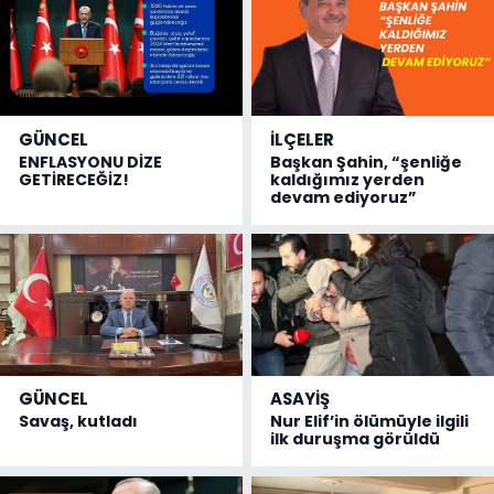
GÜNCEL
İLÇELER
ENFLASYONU DİZE
Başkan Şahin, “şenliğe
GETİRECEĞİZ!
kaldığımız yerden
devam ediyoruz”
GÜNCEL
ASAYİŞ
Savaş, kutladı
Nur Elif’in ölümüyle ilgili
ilk duruşma görüldü