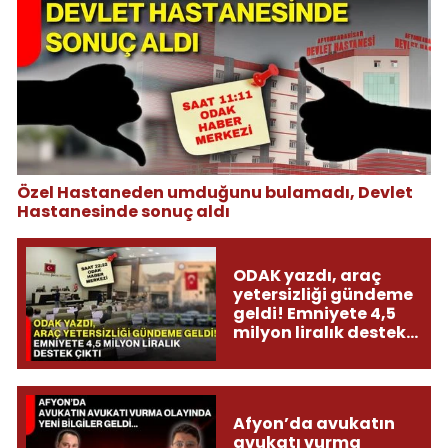
Özel Hastaneden umduğunu bulamadı, Devlet
Hastanesinde sonuç aldı
ODAK yazdı, araç
yetersizliği gündeme
geldi! Emniyete 4,5
milyon liralık destek
çıktı
Afyon’da avukatın
avukatı vurma