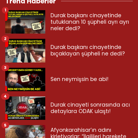
Trend Haberler
1
Durak başkanı cinayetinde
tutuklanan 10 şüpheli ayrı ayrı
neler dedi?
2
Durak başkanı cinayetinde
bıçaklayan şüpheli ne dedi?
3
Sen neymişsin be abi!
4
Durak cinayeti sonrasında acı
detaylara ODAK ulaştı!
5
Afyonkarahisar’ın adını
kirletiyorlar: “İlgilileri harekete