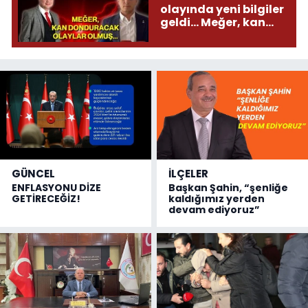
olayında yeni bilgiler
geldi... Meğer, kan
donduracak olaylar
olmuş...
GÜNCEL
İLÇELER
ENFLASYONU DİZE
Başkan Şahin, “şenliğe
GETİRECEĞİZ!
kaldığımız yerden
devam ediyoruz”