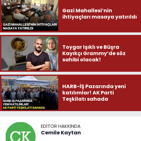
Gazi Mahallesi’nin
ihtiyaçları masaya yatırıldı
Toygar Işıklı ve Büşra
Kayıkçı Grammy’de söz
sahibi olacak!
HARB-İŞ Pazarında yeni
katılımlar! AK Parti
Teşkilatı sahada
EDITÖR HAKKINDA
Cemile Kaytan