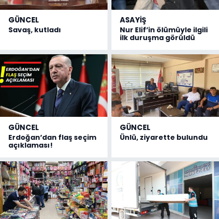
GÜNCEL
ASAYİŞ
Savaş, kutladı
Nur Elif’in ölümüyle ilgili
ilk duruşma görüldü
GÜNCEL
GÜNCEL
Erdoğan’dan flaş seçim
Ünlü, ziyarette bulundu
açıklaması!