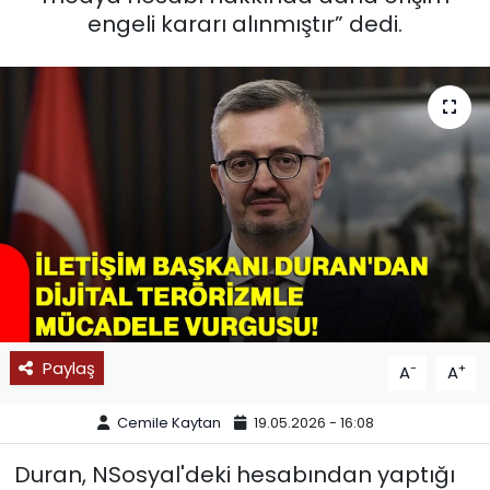
engeli kararı alınmıştır” dedi.
SPOR
11:11 MANŞET
Paylaş
-
+
A
A
Cemile Kaytan
19.05.2026 - 16:08
Duran, NSosyal'deki hesabından yaptığı