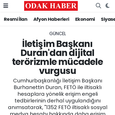
Resmi İlan
Afyon Haberleri
Ekonomi
Siyas
AFYONKARAHİSAR HABERLERİ
Nöbetçi Eczaneler
Resmi İlan
Hava Durumu
GÜNCEL
İletişim Başkanı
ASAYİŞ
Trafik Durumu
Duran'dan dijital
terörizmle mücadele
GÜNCEL
Süper Lig Puan Durumu ve Fikstür
vurgusu
SİYASET
Tüm Manşetler
Cumhurbaşkanlığı İletişim Başkanı
EĞİTİM
Son Dakika Haberleri
Burhanettin Duran, FETÖ ile iltisaklı
hesaplara yönelik erişim engeli
MAGAZİN
Haber Arşivi
tedbirlerinin derhal uygulandığını
anımsatarak, "1352 FETÖ iltisaklı sosyal
SAĞLIK
medya hesabı hakkında daha erişim