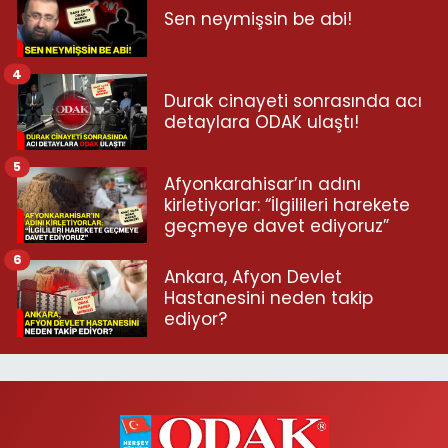
Sen neymişsin be abi!
4
Durak cinayeti sonrasında acı
detaylara ODAK ulaştı!
5
Afyonkarahisar’ın adını
kirletiyorlar: “İlgilileri harekete
geçmeye davet ediyoruz”
6
Ankara, Afyon Devlet
Hastanesini neden takip
ediyor?