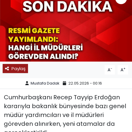
SPOR
11:11 MANŞET
Paylaş
-
+
A
A
Mustafa Dadak
22.05.2026 - 00:16
Cumhurbaşkanı Recep Tayyip Erdoğan
kararıyla bakanlık bünyesinde bazı genel
müdür yardımcıları ve il müdürleri
görevden alınırken, yeni atamalar da