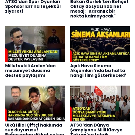
ATSO’dan Spor Oyunları
Bakan Gürlek'ten Behçet
Sponsorları’na teşekkür
Oktay dosyasında net
ziyareti
mesaj: "Karanlık bir
nokta kalmayacak"
Milletvekili Arslan’dan
Açık Hava Sinema
mezuniyet duasına
Akşamları'nda bu hafta
destek paylaşımı
hangi film gösterilecek?
Ülkü Hilal Çiftçi hakkında
ATSO’dan Dünya
suç duyurusu!
Şampiyonu Milli Klavye
Babasından dikkat çeken
Takımı’na tebrik