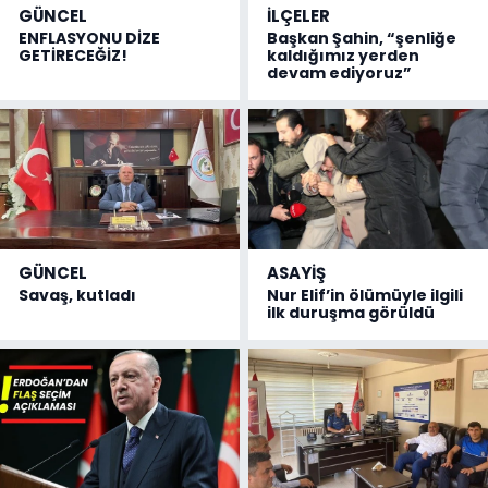
GÜNCEL
İLÇELER
ENFLASYONU DİZE
Başkan Şahin, “şenliğe
GETİRECEĞİZ!
kaldığımız yerden
devam ediyoruz”
GÜNCEL
ASAYİŞ
Savaş, kutladı
Nur Elif’in ölümüyle ilgili
ilk duruşma görüldü