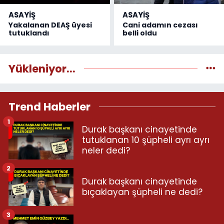
ASAYİŞ
ASAYİŞ
Yakalanan DEAŞ üyesi
Cani adamın cezası
tutuklandı
belli oldu
Yükleniyor...
Trend Haberler
1
Durak başkanı cinayetinde
tutuklanan 10 şüpheli ayrı ayrı
neler dedi?
2
Durak başkanı cinayetinde
bıçaklayan şüpheli ne dedi?
3