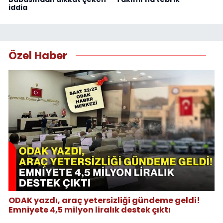
iddia
Özel Haber
ODAK yazdı, araç yetersizliği gündeme geldi!
Emniyete 4,5 milyon liralık destek çıktı