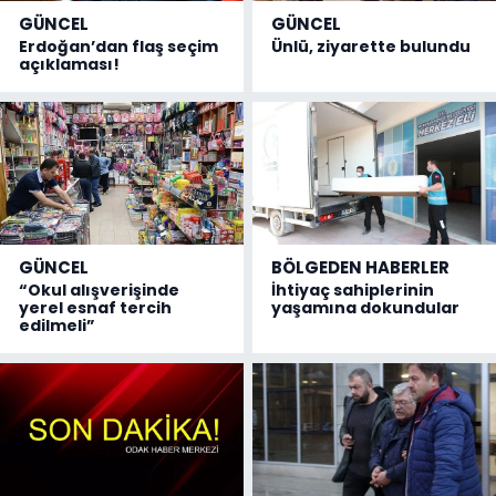
GÜNCEL
GÜNCEL
Erdoğan’dan flaş seçim
Ünlü, ziyarette bulundu
açıklaması!
GÜNCEL
BÖLGEDEN HABERLER
“Okul alışverişinde
İhtiyaç sahiplerinin
yerel esnaf tercih
yaşamına dokundular
edilmeli”