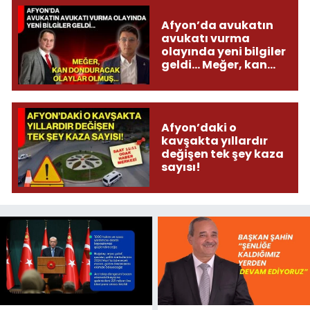
Afyon’da avukatın
avukatı vurma
olayında yeni bilgiler
geldi... Meğer, kan
donduracak olaylar
olmuş...
Afyon’daki o
kavşakta yıllardır
değişen tek şey kaza
sayısı!