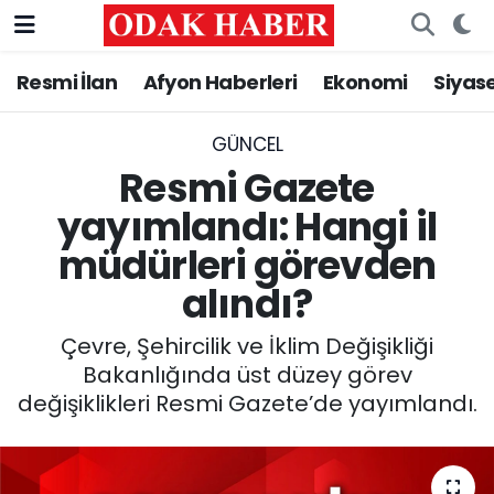
Resmi İlan
Afyon Haberleri
Ekonomi
Siyas
AFYONKARAHİSAR HABERLERİ
Nöbetçi Eczaneler
Resmi İlan
Hava Durumu
GÜNCEL
Resmi Gazete
ASAYİŞ
Trafik Durumu
yayımlandı: Hangi il
müdürleri görevden
GÜNCEL
Süper Lig Puan Durumu ve Fikstür
alındı?
SİYASET
Tüm Manşetler
Çevre, Şehircilik ve İklim Değişikliği
EĞİTİM
Son Dakika Haberleri
Bakanlığında üst düzey görev
değişiklikleri Resmi Gazete’de yayımlandı.
MAGAZİN
Haber Arşivi
SAĞLIK