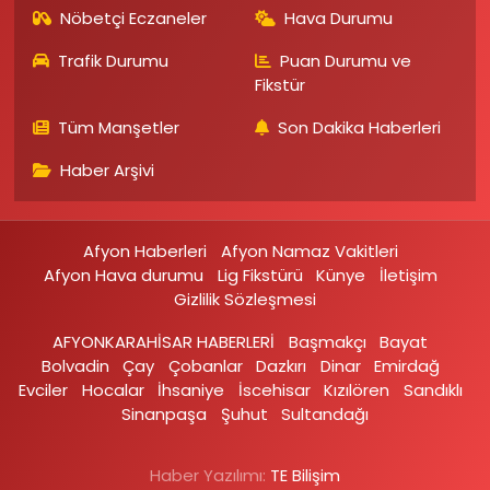
Nöbetçi Eczaneler
Hava Durumu
Trafik Durumu
Puan Durumu ve
Fikstür
Tüm Manşetler
Son Dakika Haberleri
Haber Arşivi
Afyon Haberleri
Afyon Namaz Vakitleri
Afyon Hava durumu
Lig Fikstürü
Künye
İletişim
Gizlilik Sözleşmesi
AFYONKARAHİSAR HABERLERİ
Başmakçı
Bayat
Bolvadin
Çay
Çobanlar
Dazkırı
Dinar
Emirdağ‎
Evciler‎
Hocalar
İhsaniye‎
İscehisar
Kızılören‎
Sandıklı‎
Sinanpaşa
Şuhut
Sultandağı
Haber Yazılımı:
TE Bilişim