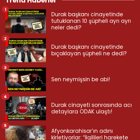
Trend Haberler
1
Durak başkanı cinayetinde
tutuklanan 10 şüpheli ayrı ayrı
neler dedi?
2
Durak başkanı cinayetinde
bıçaklayan şüpheli ne dedi?
3
Sen neymişsin be abi!
4
Durak cinayeti sonrasında acı
detaylara ODAK ulaştı!
5
Afyonkarahisar’ın adını
kirletiyorlar: “İlgilileri harekete