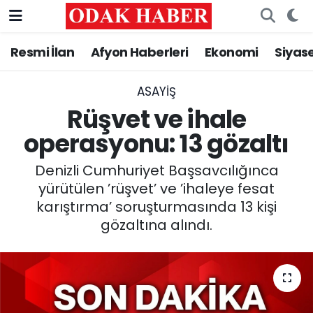
Resmi İlan
Afyon Haberleri
Ekonomi
Siyas
AFYONKARAHİSAR HABERLERİ
Nöbetçi Eczaneler
Resmi İlan
Hava Durumu
ASAYİŞ
Rüşvet ve ihale
ASAYİŞ
Trafik Durumu
operasyonu: 13 gözaltı
GÜNCEL
Süper Lig Puan Durumu ve Fikstür
Denizli Cumhuriyet Başsavcılığınca
yürütülen ’rüşvet’ ve ’ihaleye fesat
SİYASET
Tüm Manşetler
karıştırma’ soruşturmasında 13 kişi
gözaltına alındı.
EĞİTİM
Son Dakika Haberleri
MAGAZİN
Haber Arşivi
SAĞLIK