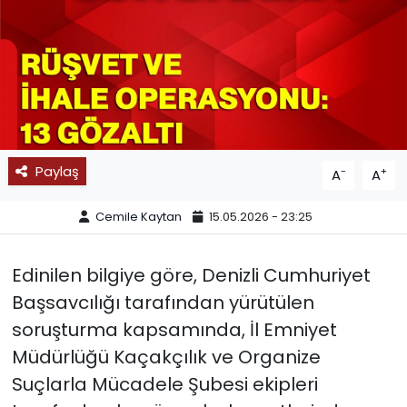
SPOR
11:11 MANŞET
Paylaş
-
+
A
A
Cemile Kaytan
15.05.2026 - 23:25
Edinilen bilgiye göre, Denizli Cumhuriyet
Başsavcılığı tarafından yürütülen
soruşturma kapsamında, İl Emniyet
Müdürlüğü Kaçakçılık ve Organize
Suçlarla Mücadele Şubesi ekipleri