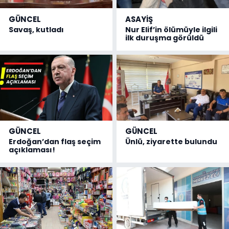
GÜNCEL
ASAYİŞ
Savaş, kutladı
Nur Elif’in ölümüyle ilgili
ilk duruşma görüldü
GÜNCEL
GÜNCEL
Erdoğan’dan flaş seçim
Ünlü, ziyarette bulundu
açıklaması!