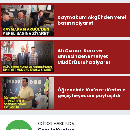
Kaymakam Akgül’den yerel
basına ziyaret
Ali Osman Koru ve
annesinden Emniyet
Müdürü Erol’a ziyaret
Öğrencinin Kur'an-ı Kerim'e
geçiş heyecanı paylaşıldı
EDITÖR HAKKINDA
Cemile Kaytan