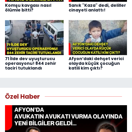
Komşu kavgası nasıl
Sanık "Kaza" dedi, deliller
ölümle bitti?
cinayeti anlattı!
71 İlde dev uyuşturucu
Afyon’daki dehşet verici
operasyonu! 844 zehir
olayda küçük çocuğun
taciri tutuklandı
katili kim çıktı?
Özel Haber