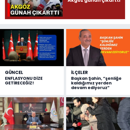
Akgöz günah çıkarttı
GÜNCEL
İLÇELER
ENFLASYONU DİZE
Başkan Şahin, “şenliğe
GETİRECEĞİZ!
kaldığımız yerden
devam ediyoruz”