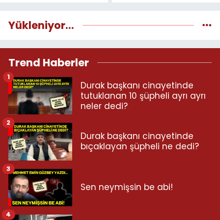
Yükleniyor...
Trend Haberler
1
Durak başkanı cinayetinde
tutuklanan 10 şüpheli ayrı ayrı
neler dedi?
2
Durak başkanı cinayetinde
bıçaklayan şüpheli ne dedi?
3
Sen neymişsin be abi!
4