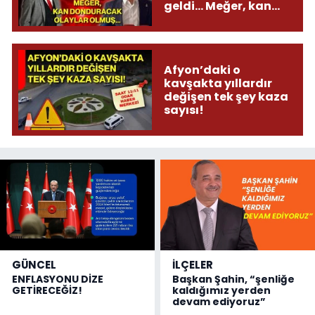
geldi... Meğer, kan
donduracak olaylar
olmuş...
Afyon’daki o
kavşakta yıllardır
değişen tek şey kaza
sayısı!
GÜNCEL
İLÇELER
ENFLASYONU DİZE
Başkan Şahin, “şenliğe
GETİRECEĞİZ!
kaldığımız yerden
devam ediyoruz”