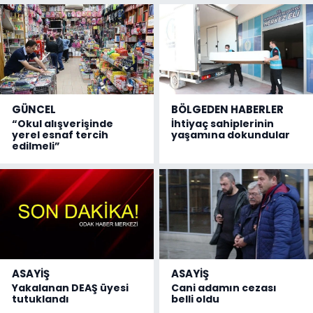
GÜNCEL
BÖLGEDEN HABERLER
“Okul alışverişinde
İhtiyaç sahiplerinin
yerel esnaf tercih
yaşamına dokundular
edilmeli”
ASAYİŞ
ASAYİŞ
Yakalanan DEAŞ üyesi
Cani adamın cezası
tutuklandı
belli oldu