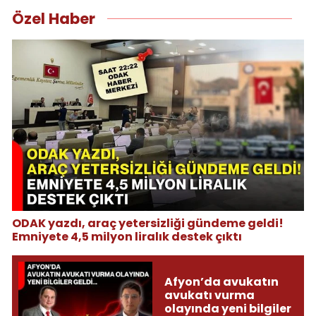
Özel Haber
ODAK yazdı, araç yetersizliği gündeme geldi!
Emniyete 4,5 milyon liralık destek çıktı
Afyon’da avukatın
avukatı vurma
olayında yeni bilgiler