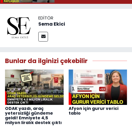
EDITÖR
Sema Ekici
Bunlar da ilginizi çekebilir
ODAK yazdı, araç
Afyon için gurur verici
yetersizliği gündeme
tablo
geldi! Emniyete 4,5
milyon liralık destek çıktı