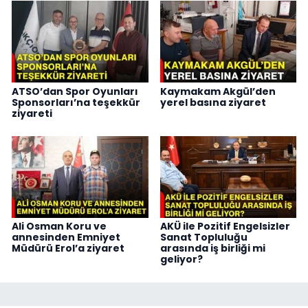
ATSO’dan Spor Oyunları
Kaymakam Akgül’den
Sponsorları’na teşekkür
yerel basına ziyaret
ziyareti
Ali Osman Koru ve
AKÜ ile Pozitif Engelsizler
annesinden Emniyet
Sanat Topluluğu
Müdürü Erol’a ziyaret
arasında iş birliği mi
geliyor?