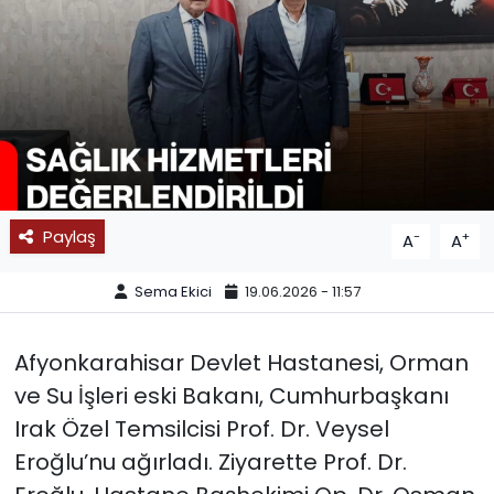
SPOR
11:11 MANŞET
Paylaş
-
+
A
A
Sema Ekici
19.06.2026 - 11:57
Afyonkarahisar Devlet Hastanesi, Orman
ve Su İşleri eski Bakanı, Cumhurbaşkanı
Irak Özel Temsilcisi Prof. Dr. Veysel
Eroğlu’nu ağırladı. Ziyarette Prof. Dr.