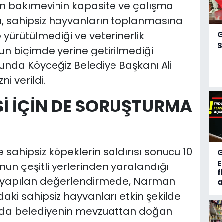
an bakımevinin kapasite ve çalışma
ğu, sahipsiz hayvanların toplanmasına
e yürütülmediği ve veterinerlik
S
gun biçimde yerine getirilmediği
usunda Köyceğiz Belediye Başkanı Ali
i verildi.
İ İÇİN DE SORUŞTURMA
sahipsiz köpeklerin saldırısı sonucu 10
un çeşitli yerlerinden yaralandığı
f
dan yapılan değerlendirmede, Narman
a
aki sahipsiz hayvanları etkin şekilde
ıda belediyenin mevzuattan doğan