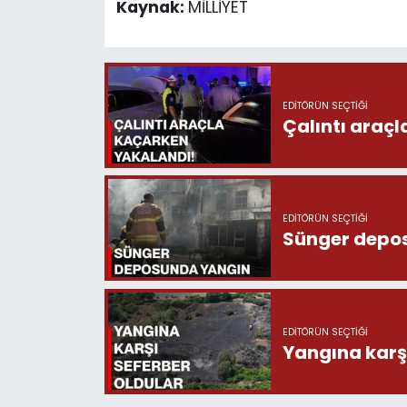
Kaynak:
MİLLİYET
EDITÖRÜN SEÇTIĞI
Çalıntı araç
EDITÖRÜN SEÇTIĞI
Sünger depo
EDITÖRÜN SEÇTIĞI
Yangına karşı