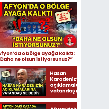
Afyon’da o bölge ayağa kalktı:
“Daha ne olsun istiyorsunuz?”
Hasan
Karadeniz’in
açıklamalarına
vatandaş ne
dedi?