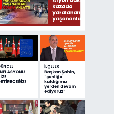
Afyon’daki
kazada
yaralananlar
yaşananları
ODAK’a
anlattı
GÜNCEL
İLÇELER
ENFLASYONU
Başkan Şahin,
İZE
“şenliğe
ETİRECEĞİZ!
kaldığımız
yerden devam
ediyoruz”