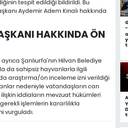
inin tespit edildiği bildirildi. Bu
kanı Aydemir Adem Kınalı hakkında
“
BAŞKANI HAKKINDA ÖN
a
y
t
 ayrıca Şanlıurfa'nın Hilvan Belediye
da sahipsiz hayvanlarla ilgili
 araştırma/ön inceleme izni verildiği
ayvanlar nedeniyle vatandaşların can
 ilişkin iddiaların mevzuat hükümleri
A
ekli işlemlerin kararlılıkla
D
 vurguladı.
t