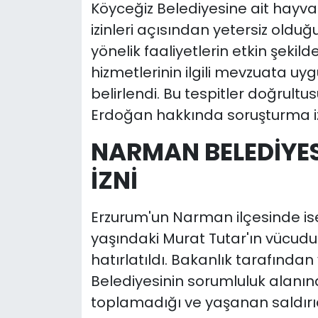
Köyceğiz Belediyesine ait hayv
izinleri açısından yetersiz oldu
yönelik faaliyetlerin etkin şekild
hizmetlerinin ilgili mevzuata uy
belirlendi. Bu tespitler doğrult
Erdoğan hakkında soruşturma izn
NARMAN BELEDİYES
İZNİ
Erzurum'un Narman ilçesinde ise 
yaşındaki Murat Tutar'ın vücudun
hatırlatıldı. Bakanlık tarafın
Belediyesinin sorumluluk alanınd
toplamadığı ve yaşanan saldır