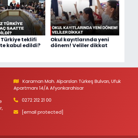
Türkiye teklifi
Okul kayıtlarında yeni
te kabul edildi?
dönem! Veliler dikkat
Karaman Mah. Alparslan Türkeş Bulvarı, Ufuk
Apartmanı 14/A Afyonkarahisar
0272 212 21 00
e
r,
[email protected]