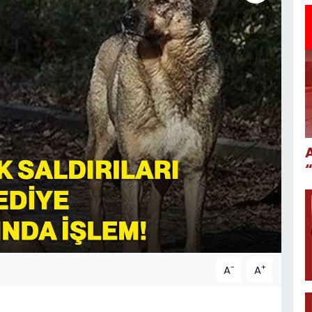
-
+
A
A