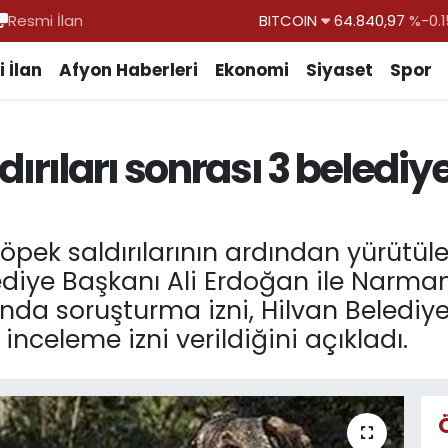
Resmi İlan
DOLAR
47,7436
%0.1
EURO
55,2510
%0.3
 İlan
Afyon Haberleri
Ekonomi
Siyaset
Spor
STERLİN
64,4811
%0.3
GRAM ALTIN
6660.55
%
dırıları sonrası 3 beledi
BİST100
13.779
%-1
BITCOIN
64.840,97
%-0.1
 köpek saldırılarının ardından yürütü
iye Başkanı Ali Erdoğan ile Narman
nda soruşturma izni, Hilvan Beledi
nceleme izni verildiğini açıkladı.