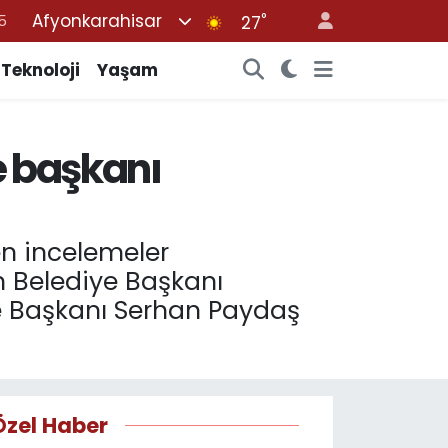
Afyonkarahisar
°
8
27
2
Teknoloji
Yaşam
8
0
ye başkanı
4
5
len incelemeler
 Belediye Başkanı
ye Başkanı Serhan Paydaş
Özel Haber