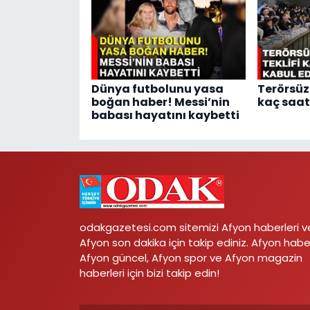
Dünya futbolunu yasa
Terörsüz 
boğan haber! Messi’nin
kaç saat
babası hayatını kaybetti
odakgazetesi.com sitemizi Afyon haberleri v
Afyon son dakika için takip ediniz. Afyon habe
Afyon güncel, Afyon spor ve Afyon magazin
haberleri için bizi takip edin!