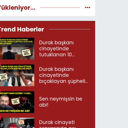
Yükleniyor...
Trend Haberler
Durak başkanı
cinayetinde
tutuklanan 10
şüpheli ayrı ayrı
neler dedi?
Durak başkanı
cinayetinde
bıçaklayan şüpheli
ne dedi?
Sen neymişsin be
abi!
Durak cinayeti