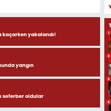
1
la kaçarken yakalandı!
2
sunda yangın
3
 seferber oldular
4