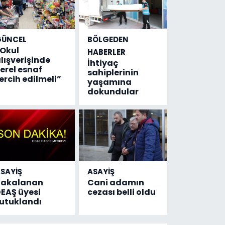
GÜNCEL
BÖLGEDEN
Okul
HABERLER
lışverişinde
İhtiyaç
erel esnaf
sahiplerinin
ercih edilmeli”
yaşamına
dokundular
SAYİŞ
ASAYİŞ
Yakalanan
Cani adamın
EAŞ üyesi
cezası belli oldu
utuklandı