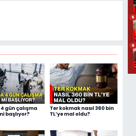
5
6
4 gün çalışma
Ter kokmak nasıl 360 bin
i başlıyor?
TL’ye mal oldu?