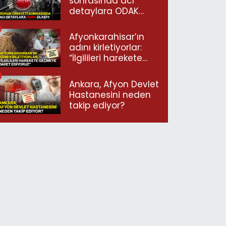
sonrasında acı
detaylara ODAK
ulaştı!
Afyonkarahisar’ın
adını kirletiyorlar:
“İlgilileri harekete
geçmeye davet
ediyoruz”
Ankara, Afyon Devlet
Hastanesini neden
takip ediyor?