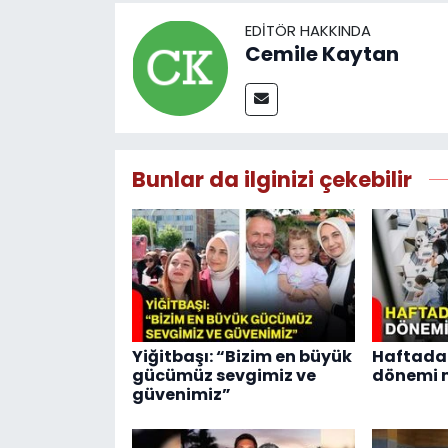
EDITÖR HAKKINDA
Cemile Kaytan
Bunlar da ilginizi çekebilir
Yiğitbaşı: “Bizim en büyük
Haftada 
gücümüz sevgimiz ve
dönemi m
güvenimiz”