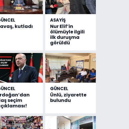
GÜNCEL
ASAYİŞ
avaş, kutladı
Nur Elif’in
ölümüyle ilgili
ilk duruşma
görüldü
GÜNCEL
GÜNCEL
Erdoğan’dan
Ünlü, ziyarette
laş seçim
bulundu
çıklaması!