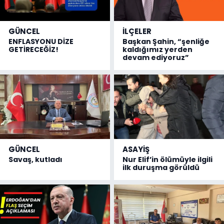
GÜNCEL
İLÇELER
ENFLASYONU DİZE
Başkan Şahin, “şenliğe
GETİRECEĞİZ!
kaldığımız yerden
devam ediyoruz”
GÜNCEL
ASAYİŞ
Savaş, kutladı
Nur Elif’in ölümüyle ilgili
ilk duruşma görüldü