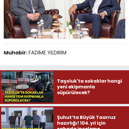
Muhabir:
FADİME YILDIRIM
Taşoluk'ta sokaklar hangi
yeni ekipmanla
süpürülecek?
Şuhut’ta Büyük Taarruz
hazırlığı! 104. yıl için
sahada inceleme