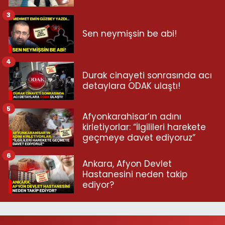
3
Sen neymişsin be abi!
4
Durak cinayeti sonrasında acı
detaylara ODAK ulaştı!
5
Afyonkarahisar’ın adını
kirletiyorlar: “İlgilileri harekete
geçmeye davet ediyoruz”
6
Ankara, Afyon Devlet
Hastanesini neden takip
ediyor?