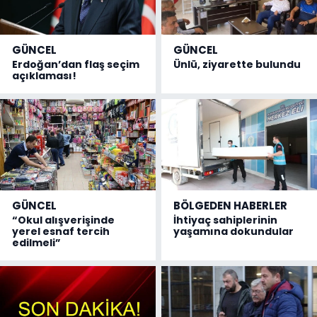
GÜNCEL
GÜNCEL
Erdoğan’dan flaş seçim
Ünlü, ziyarette bulundu
açıklaması!
GÜNCEL
BÖLGEDEN HABERLER
“Okul alışverişinde
İhtiyaç sahiplerinin
yerel esnaf tercih
yaşamına dokundular
edilmeli”