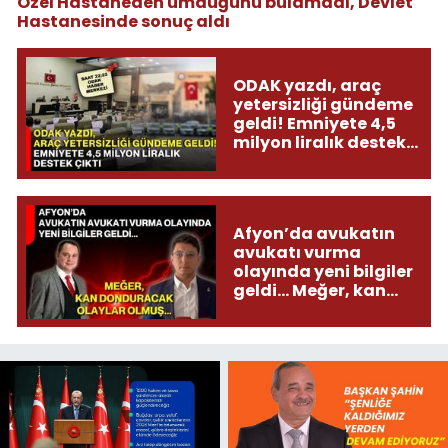
Özel Hastaneden umduğunu bulamadı, Devlet
Hastanesinde sonuç aldı
ODAK yazdı, araç
yetersizliği gündeme
geldi! Emniyete 4,5
milyon liralık destek
çıktı
Afyon’da avukatın
avukatı vurma
olayında yeni bilgiler
geldi... Meğer, kan
donduracak olaylar
olmuş...