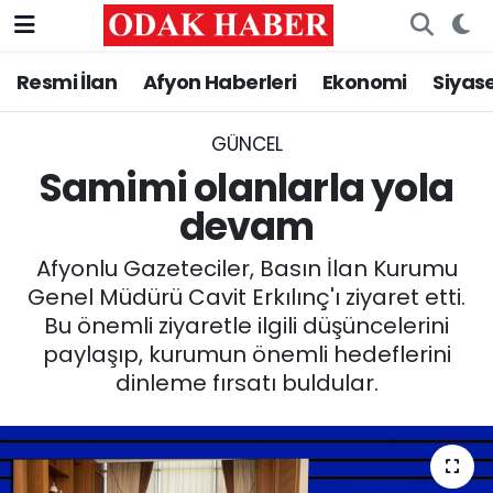
Resmi İlan
Afyon Haberleri
Ekonomi
Siyas
AFYONKARAHİSAR HABERLERİ
Nöbetçi Eczaneler
Resmi İlan
Hava Durumu
GÜNCEL
Samimi olanlarla yola
ASAYİŞ
Trafik Durumu
devam
GÜNCEL
Süper Lig Puan Durumu ve Fikstür
Afyonlu Gazeteciler, Basın İlan Kurumu
Genel Müdürü Cavit Erkılınç'ı ziyaret etti.
SİYASET
Tüm Manşetler
Bu önemli ziyaretle ilgili düşüncelerini
paylaşıp, kurumun önemli hedeflerini
EĞİTİM
Son Dakika Haberleri
dinleme fırsatı buldular.
MAGAZİN
Haber Arşivi
SAĞLIK