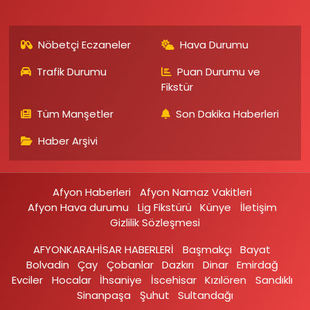
Nöbetçi Eczaneler
Hava Durumu
Trafik Durumu
Puan Durumu ve
Fikstür
Tüm Manşetler
Son Dakika Haberleri
Haber Arşivi
Afyon Haberleri
Afyon Namaz Vakitleri
Afyon Hava durumu
Lig Fikstürü
Künye
İletişim
Gizlilik Sözleşmesi
AFYONKARAHİSAR HABERLERİ
Başmakçı
Bayat
Bolvadin
Çay
Çobanlar
Dazkırı
Dinar
Emirdağ‎
Evciler‎
Hocalar
İhsaniye‎
İscehisar
Kızılören‎
Sandıklı‎
Sinanpaşa
Şuhut
Sultandağı