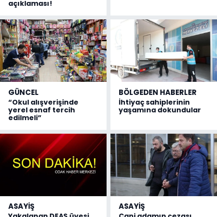
açıklaması!
GÜNCEL
BÖLGEDEN HABERLER
“Okul alışverişinde
İhtiyaç sahiplerinin
yerel esnaf tercih
yaşamına dokundular
edilmeli”
ASAYİŞ
ASAYİŞ
Yakalanan DEAŞ üyesi
Cani adamın cezası