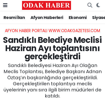
Resmi İlan
Afyon Haberleri
Ekonomi
Siyas
AFYONKARAHİSAR HABERLERİ
Nöbetçi Eczaneler
Resmi İlan
Hava Durumu
AFYON HABER PORTALI WWW.ODAKGAZETESI.COM
Sandıklı Belediye Meclisi
ASAYİŞ
Trafik Durumu
Haziran Ayı toplantısını
gerçekleştirdi
GÜNCEL
Süper Lig Puan Durumu ve Fikstür
Sandıklı Belediyesi Haziran Ayı Olağan
SİYASET
Tüm Manşetler
Meclis Toplantısı, Belediye Başkanı Adnan
Öztaş’ın başkanlığında gerçekleştirildi.
EĞİTİM
Son Dakika Haberleri
Gerçekleştirilen toplantıya meclis
üyelerinin yanı sıra ilgili birim müdürleri de
MAGAZİN
Haber Arşivi
katıldı.
SAĞLIK