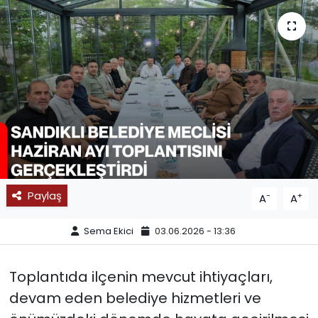
SPOR
11:11 MANŞET
Paylaş
-
+
A
A
Sema Ekici
03.06.2026 - 13:36
Toplantıda ilçenin mevcut ihtiyaçları,
devam eden belediye hizmetleri ve