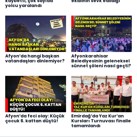
kaybetti, çok sayıda
ekibinin sevk edildiği
yolcu yaralandı
Afyon’da hangi başkan
Afyonkarahisar
vatandaşları dinlemiyor?
Belediyesinin geleneksel
sünnet şöleni nasıl geçti?
Afyon’da feci olay: Küçük
Emirdağ’da Yaz Kur’an
çocuk 6. kattan düştü!
Kursları Turnuvası finalle
tamamlandı