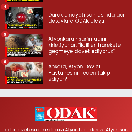
4
Durak cinayeti sonrasında acı
detaylara ODAK ulaştı!
5
Afyonkarahisar’ın adını
kirletiyorlar: “İlgilileri harekete
geçmeye davet ediyoruz”
6
Ankara, Afyon Devlet
Hastanesini neden takip
ediyor?
odakgazetesi.com sitemizi Afyon haberleri ve Afyon son