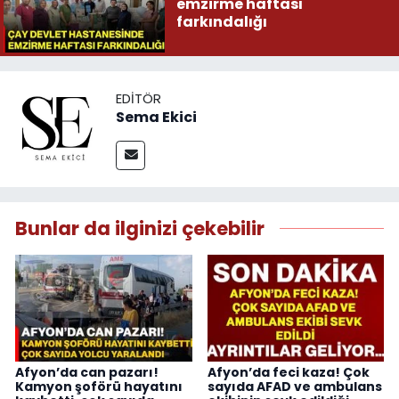
emzirme haftası
farkındalığı
EDITÖR
Sema Ekici
Bunlar da ilginizi çekebilir
Afyon’da can pazarı!
Afyon’da feci kaza! Çok
Kamyon şoförü hayatını
sayıda AFAD ve ambulans