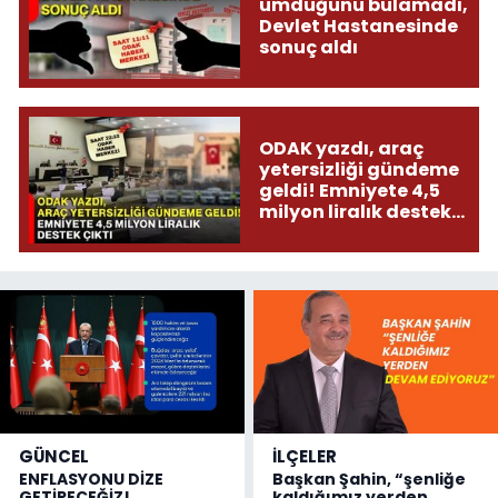
umduğunu bulamadı,
Devlet Hastanesinde
sonuç aldı
ODAK yazdı, araç
yetersizliği gündeme
geldi! Emniyete 4,5
milyon liralık destek
çıktı
GÜNCEL
İLÇELER
ENFLASYONU DİZE
Başkan Şahin, “şenliğe
GETİRECEĞİZ!
kaldığımız yerden