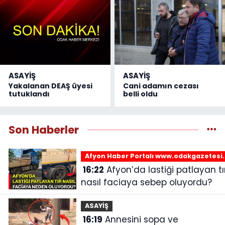
ASAYİŞ
ASAYİŞ
Yakalanan DEAŞ üyesi
Cani adamın cezası
tutuklandı
belli oldu
Son Haberler
Afyon Haber Portalı www.odakgazetesi
16:22
Afyon’da lastiği patlayan tır
nasıl faciaya sebep oluyordu?
ASAYİŞ
16:19
Annesini sopa ve