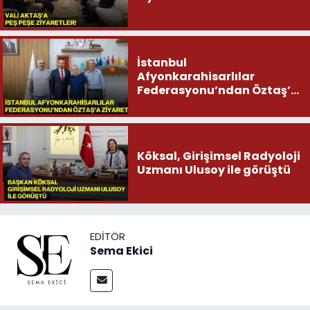
İstanbul
Afyonkarahisarlılar
Federasyonu’ndan Öztaş’a
ziyaret
Köksal, Girişimsel Radyoloji
Uzmanı Ulusoy ile görüştü
EDITÖR
Sema Ekici