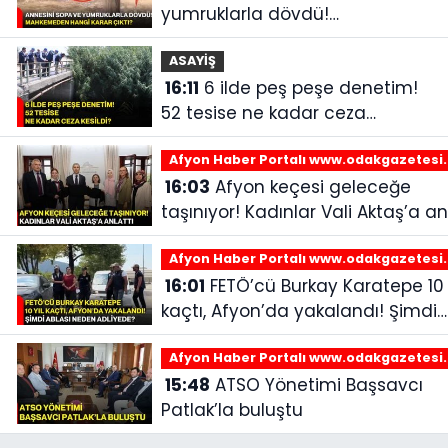
yumruklarla dövdü!
Mahkemeden hangi karar
çıktı?
ASAYİŞ
16:11
6 ilde peş peşe denetim!
52 tesise ne kadar ceza
kesildi?
Afyon Haber Portalı www.odakgazetesi
16:03
Afyon keçesi geleceğe
taşınıyor! Kadınlar Vali Aktaş’a an
Afyon Haber Portalı www.odakgazetesi
16:01
FETÖ’cü Burkay Karatepe 10 yıl
kaçtı, Afyon’da yakalandı! Şimdi
ablası neden adliyede?
Afyon Haber Portalı www.odakgazetesi
15:48
ATSO Yönetimi Başsavcı
Patlak’la buluştu