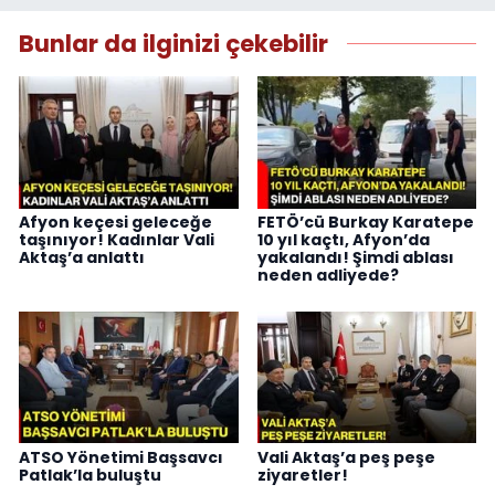
Bunlar da ilginizi çekebilir
Afyon keçesi geleceğe
FETÖ’cü Burkay Karatepe
taşınıyor! Kadınlar Vali
10 yıl kaçtı, Afyon’da
Aktaş’a anlattı
yakalandı! Şimdi ablası
neden adliyede?
ATSO Yönetimi Başsavcı
Vali Aktaş’a peş peşe
Patlak’la buluştu
ziyaretler!