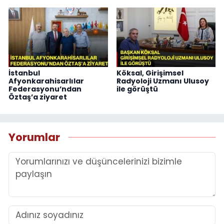
İstanbul
Köksal, Girişimsel
Afyonkarahisarlılar
Radyoloji Uzmanı Ulusoy
Federasyonu’ndan
ile görüştü
Öztaş’a ziyaret
Yorumlar