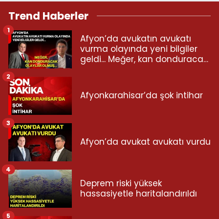
Trend Haberler
1
Afyon’da avukatın avukatı
vurma olayında yeni bilgiler
geldi... Meğer, kan donduracak
olaylar olmuş...
2
Afyonkarahisar’da şok intihar
3
Afyon’da avukat avukatı vurdu
4
Deprem riski yüksek
hassasiyetle haritalandırıldı
5