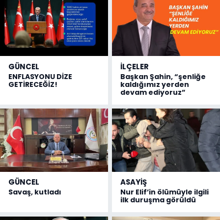
GÜNCEL
İLÇELER
ENFLASYONU DİZE
Başkan Şahin, “şenliğe
GETİRECEĞİZ!
kaldığımız yerden
devam ediyoruz”
GÜNCEL
ASAYİŞ
Savaş, kutladı
Nur Elif’in ölümüyle ilgili
ilk duruşma görüldü