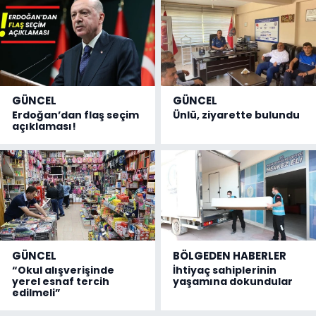
GÜNCEL
GÜNCEL
Erdoğan’dan flaş seçim
Ünlü, ziyarette bulundu
açıklaması!
GÜNCEL
BÖLGEDEN HABERLER
“Okul alışverişinde
İhtiyaç sahiplerinin
yerel esnaf tercih
yaşamına dokundular
edilmeli”