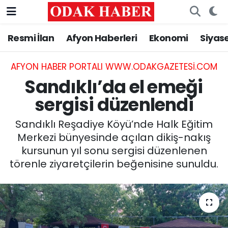
Resmi İlan
Afyon Haberleri
Ekonomi
Siyas
AFYONKARAHİSAR HABERLERİ
Afyonkarahisar Nöbetçi Eczaneler
Resmi İlan
Afyonkarahisar Hava Durumu
AFYON HABER PORTALI WWW.ODAKGAZETESI.COM
Sandıklı’da el emeği
ASAYİŞ
Afyonkarahisar Namaz Vakitleri
sergisi düzenlendi
GÜNCEL
Afyonkarahisar Trafik Yoğunluk Haritası
Sandıklı Reşadiye Köyü’nde Halk Eğitim
Merkezi bünyesinde açılan dikiş-nakış
SİYASET
Süper Lig Puan Durumu ve Fikstür
kursunun yıl sonu sergisi düzenlenen
törenle ziyaretçilerin beğenisine sunuldu.
EĞİTİM
Tüm Manşetler
MAGAZİN
Son Dakika Haberleri
SAĞLIK
Haber Arşivi