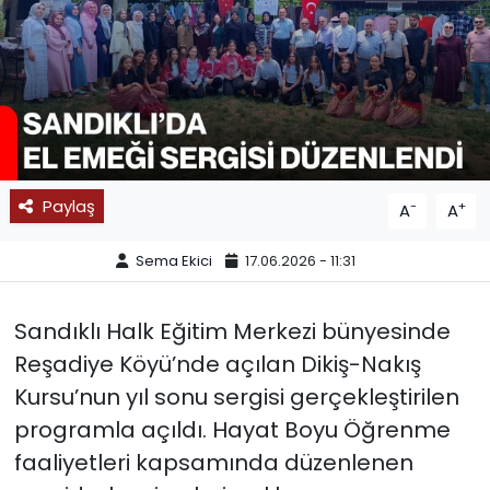
SPOR
11:11 MANŞET
Paylaş
-
+
A
A
Sema Ekici
17.06.2026 - 11:31
Sandıklı Halk Eğitim Merkezi bünyesinde
Reşadiye Köyü’nde açılan Dikiş-Nakış
Kursu’nun yıl sonu sergisi gerçekleştirilen
programla açıldı. Hayat Boyu Öğrenme
faaliyetleri kapsamında düzenlenen