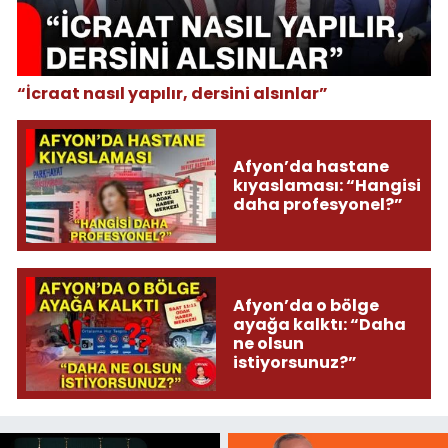
“İcraat nasıl yapılır, dersini alsınlar”
Afyon’da hastane
kıyaslaması: “Hangisi
daha profesyonel?”
Afyon’da o bölge
ayağa kalktı: “Daha
ne olsun
istiyorsunuz?”