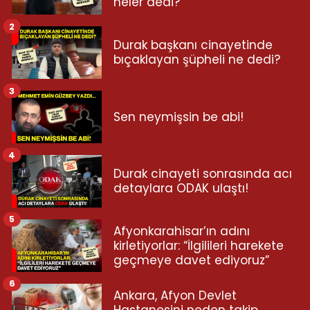
neler dedi?
2
Durak başkanı cinayetinde
bıçaklayan şüpheli ne dedi?
3
Sen neymişsin be abi!
4
Durak cinayeti sonrasında acı
detaylara ODAK ulaştı!
5
Afyonkarahisar’ın adını
kirletiyorlar: “İlgilileri harekete
geçmeye davet ediyoruz”
6
Ankara, Afyon Devlet