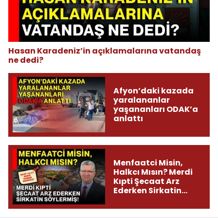
Hasan Karadeniz’in açıklamalarına vatandaş
ne dedi?
Afyon’daki kazada
yaralananlar
yaşananları ODAK’a
anlattı
Menfaatci Misin,
Halkcı Mısın? Merdi
Kıpti Şecaat Arz
Ederken Sirkatin
Söylermiş!