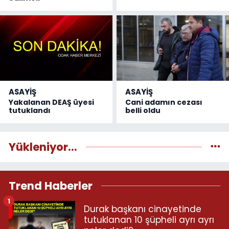
ASAYİŞ
ASAYİŞ
Yakalanan DEAŞ üyesi
Cani adamın cezası
tutuklandı
belli oldu
Yükleniyor...
Trend Haberler
1
Durak başkanı cinayetinde
tutuklanan 10 şüpheli ayrı ayrı