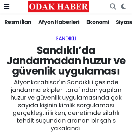
Resmi İlan
Afyon Haberleri
Ekonomi
Siyas
AFYONKARAHİSAR HABERLERİ
Nöbetçi Eczaneler
Resmi İlan
Hava Durumu
SANDIKLI‎
Sandıklı’da
ASAYİŞ
Trafik Durumu
Jandarmadan huzur ve
güvenlik uygulaması
GÜNCEL
Süper Lig Puan Durumu ve Fikstür
Afyonkarahisar'ın Sandıklı ilçesinde
SİYASET
Tüm Manşetler
jandarma ekipleri tarafından yapılan
huzur ve güvenlik uygulamasında çok
EĞİTİM
Son Dakika Haberleri
sayıda kişinin kimlik sorgulaması
gerçekleştirilirken, denetimde silahlı
MAGAZİN
Haber Arşivi
tehdit suçundan aranan bir şahıs
SAĞLIK
yakalandı.