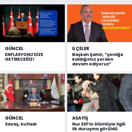
GÜNCEL
İLÇELER
ENFLASYONU DİZE
Başkan Şahin, “şenliğe
GETİRECEĞİZ!
kaldığımız yerden
devam ediyoruz”
GÜNCEL
ASAYİŞ
Savaş, kutladı
Nur Elif’in ölümüyle ilgili
ilk duruşma görüldü