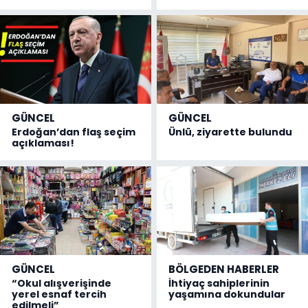
GÜNCEL
GÜNCEL
Erdoğan’dan flaş seçim
Ünlü, ziyarette bulundu
açıklaması!
GÜNCEL
BÖLGEDEN HABERLER
“Okul alışverişinde
İhtiyaç sahiplerinin
yerel esnaf tercih
yaşamına dokundular
edilmeli”