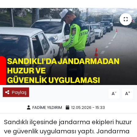
SPOR
11:11 MANŞET
Paylaş
-
+
A
A
FADİME YILDIRIM
12.05.2026 - 15:33
Sandıklı ilçesinde jandarma ekipleri huzur
ve güvenlik uygulaması yaptı. Jandarma