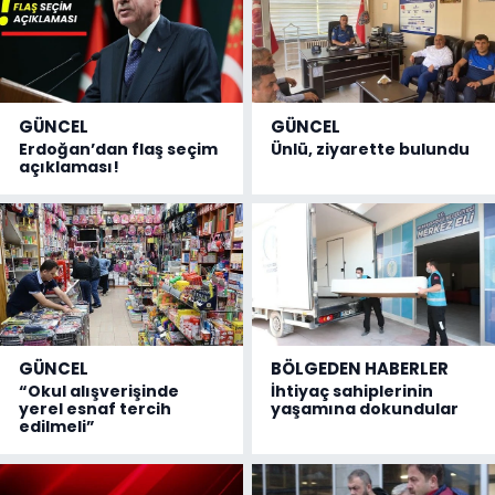
GÜNCEL
GÜNCEL
Erdoğan’dan flaş seçim
Ünlü, ziyarette bulundu
açıklaması!
GÜNCEL
BÖLGEDEN HABERLER
“Okul alışverişinde
İhtiyaç sahiplerinin
yerel esnaf tercih
yaşamına dokundular
edilmeli”