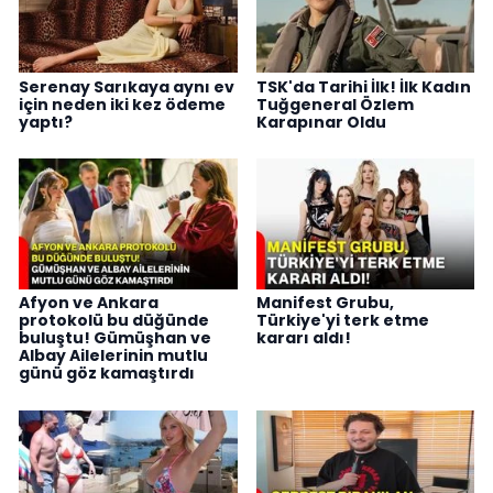
Serenay Sarıkaya aynı ev
TSK'da Tarihi İlk! İlk Kadın
için neden iki kez ödeme
Tuğgeneral Özlem
yaptı?
Karapınar Oldu
Afyon ve Ankara
Manifest Grubu,
protokolü bu düğünde
Türkiye'yi terk etme
buluştu! Gümüşhan ve
kararı aldı!
Albay Ailelerinin mutlu
günü göz kamaştırdı