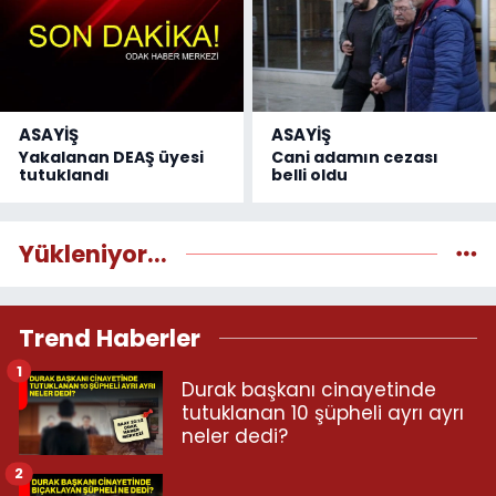
ASAYİŞ
ASAYİŞ
Yakalanan DEAŞ üyesi
Cani adamın cezası
tutuklandı
belli oldu
Yükleniyor...
Trend Haberler
1
Durak başkanı cinayetinde
tutuklanan 10 şüpheli ayrı ayrı
neler dedi?
2