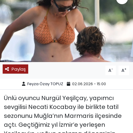
SPOR
11:11 MANŞET
Paylaş
-
+
A
A
Feyza Özay TOPUZ
02.06.2026 - 15:00
Ünlü oyuncu Nurgül Yeşilçay, yapımcı
sevgilisi Necati Kocabay ile birlikte tatil
sezonunu Muğla’nın Marmaris ilçesinde
açtı. Geçtiğimiz yıl İzmir’e yerleşen