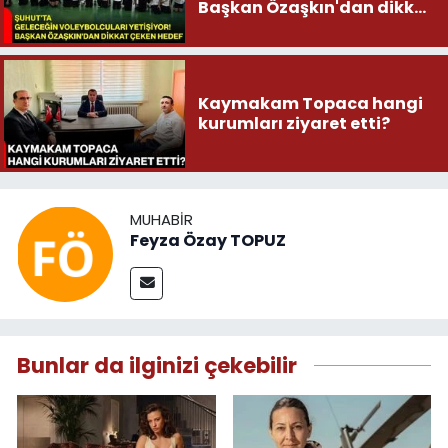
Başkan Özaşkın'dan dikkat
çeken hedef
Kaymakam Topaca hangi
kurumları ziyaret etti?
MUHABIR
Feyza Özay TOPUZ
Bunlar da ilginizi çekebilir