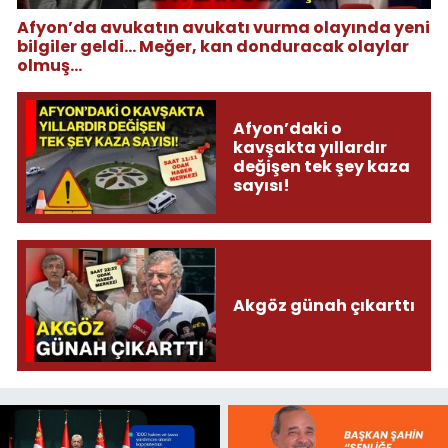
Afyon’da avukatın avukatı vurma olayında yeni
bilgiler geldi... Meğer, kan donduracak olaylar
olmuş...
Afyon’daki o
kavşakta yıllardır
değişen tek şey kaza
sayısı!
Akgöz günah çıkarttı