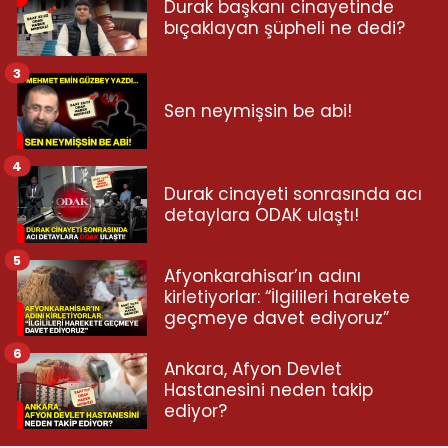
Durak başkanı cinayetinde
bıçaklayan şüpheli ne dedi?
3
Sen neymişsin be abi!
4
Durak cinayeti sonrasında acı
detaylara ODAK ulaştı!
5
Afyonkarahisar’ın adını
kirletiyorlar: “İlgilileri harekete
geçmeye davet ediyoruz”
6
Ankara, Afyon Devlet
Hastanesini neden takip
ediyor?