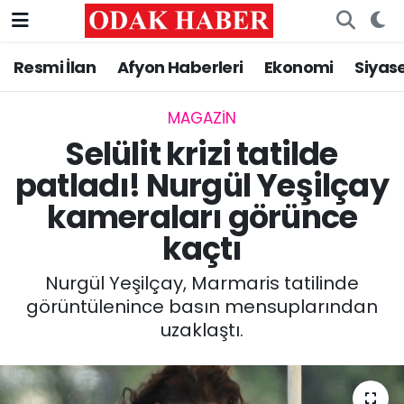
Resmi İlan
Afyon Haberleri
Ekonomi
Siyas
AFYONKARAHİSAR HABERLERİ
Nöbetçi Eczaneler
Resmi İlan
Hava Durumu
MAGAZİN
Selülit krizi tatilde
ASAYİŞ
Trafik Durumu
patladı! Nurgül Yeşilçay
kameraları görünce
GÜNCEL
Süper Lig Puan Durumu ve Fikstür
kaçtı
SİYASET
Tüm Manşetler
Nurgül Yeşilçay, Marmaris tatilinde
EĞİTİM
Son Dakika Haberleri
görüntülenince basın mensuplarından
uzaklaştı.
MAGAZİN
Haber Arşivi
SAĞLIK