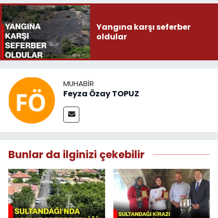
Yangına karşı seferber
oldular
MUHABIR
Feyza Özay TOPUZ
Bunlar da ilginizi çekebilir