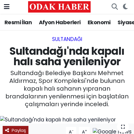
Resmi İlan
Afyon Haberleri
Ekonomi
Siyas
AFYONKARAHİSAR HABERLERİ
Nöbetçi Eczaneler
Resmi İlan
Hava Durumu
SULTANDAĞI
Sultandağı'nda kapalı
ASAYİŞ
Trafik Durumu
halı saha yenileniyor
GÜNCEL
Süper Lig Puan Durumu ve Fikstür
Sultandağı Belediye Başkanı Mehmet
Aldırmaz, Spor Kompleksi'nde bulunan
SİYASET
Tüm Manşetler
kapalı halı sahanın yıpranan
brandalarının yenilenmesi için başlatılan
EĞİTİM
Son Dakika Haberleri
çalışmaları yerinde inceledi.
MAGAZİN
Haber Arşivi
SAĞLIK
Paylaş
-
+
A
A