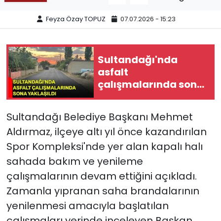
SPOR
Feyza Özay TOPUZ
07.07.2026 - 15:23
11:11 MANŞET
Sultandağı'nda
asfalt
çalışmalarında sona
yaklaşıldı
Sultandağı Belediye Başkanı Mehmet
Aldırmaz, ilçeye altı yıl önce kazandırılan
Spor Kompleksi'nde yer alan kapalı halı
sahada bakım ve yenileme
çalışmalarının devam ettiğini açıkladı.
Zamanla yıpranan saha brandalarının
yenilenmesi amacıyla başlatılan
çalışmaları yerinde inceleyen Başkan