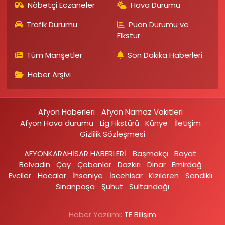
Nöbetçi Eczaneler
Hava Durumu
Trafik Durumu
Puan Durumu ve
Fikstür
Tüm Manşetler
Son Dakika Haberleri
Haber Arşivi
Afyon Haberleri
Afyon Namaz Vakitleri
Afyon Hava durumu
Lig Fikstürü
Künye
İletişim
Gizlilik Sözleşmesi
AFYONKARAHİSAR HABERLERİ
Başmakçı
Bayat
Bolvadin
Çay
Çobanlar
Dazkırı
Dinar
Emirdağ‎
Evciler‎
Hocalar
İhsaniye‎
İscehisar
Kızılören‎
Sandıklı‎
Sinanpaşa
Şuhut
Sultandağı
Haber Yazılımı:
TE Bilişim