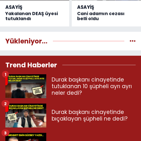
ASAYİŞ
ASAYİŞ
Yakalanan DEAŞ üyesi
Cani adamın cezası
tutuklandı
belli oldu
Yükleniyor...
Trend Haberler
1
Durak başkanı cinayetinde
tutuklanan 10 şüpheli ayrı ayrı
neler dedi?
2
Durak başkanı cinayetinde
bıçaklayan şüpheli ne dedi?
3