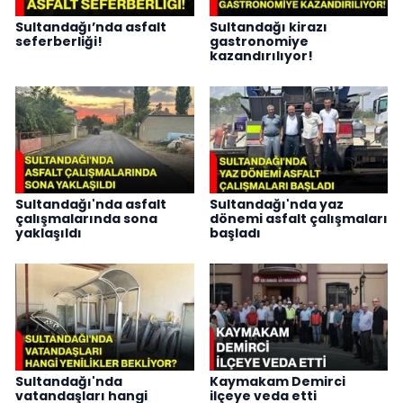
Sultandağı’nda asfalt
Sultandağı kirazı
seferberliği!
gastronomiye
kazandırılıyor!
Sultandağı'nda asfalt
Sultandağı'nda yaz
çalışmalarında sona
dönemi asfalt çalışmaları
yaklaşıldı
başladı
Sultandağı'nda
Kaymakam Demirci
vatandaşları hangi
ilçeye veda etti