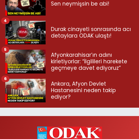
Sen neymişsin be abi!
4
Durak cinayeti sonrasında acı
detaylara ODAK ulaştı!
5
Afyonkarahisar’ın adını
kirletiyorlar: “İlgilileri harekete
geçmeye davet ediyoruz”
6
Ankara, Afyon Devlet
Hastanesini neden takip
ediyor?