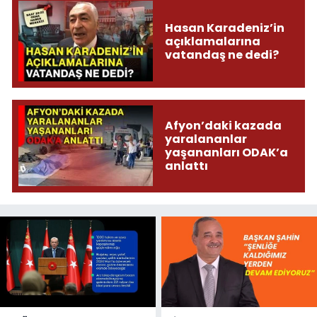
Hasan Karadeniz’in
açıklamalarına
vatandaş ne dedi?
Afyon’daki kazada
yaralananlar
yaşananları ODAK’a
anlattı