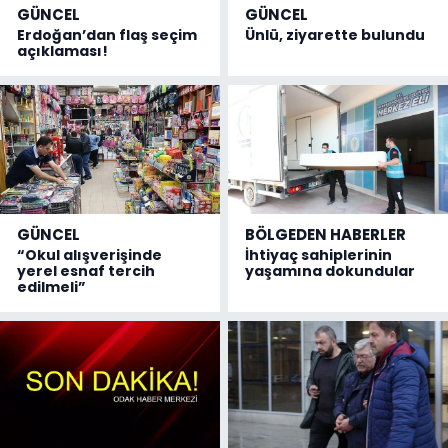
GÜNCEL
GÜNCEL
Erdoğan’dan flaş seçim
Ünlü, ziyarette bulundu
açıklaması!
GÜNCEL
BÖLGEDEN HABERLER
“Okul alışverişinde
İhtiyaç sahiplerinin
yerel esnaf tercih
yaşamına dokundular
edilmeli”