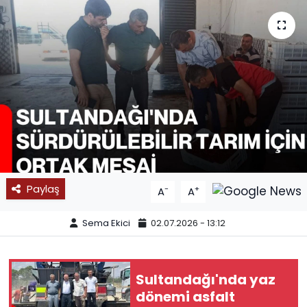
SPOR
11:11 MANŞET
Paylaş
-
+
A
A
Sema Ekici
02.07.2026 - 13:12
Sultandağı'nda yaz
dönemi asfalt