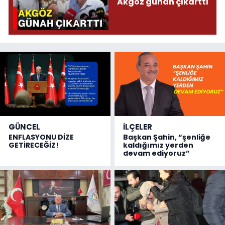
Akgöz günah çıkarttı
GÜNCEL
İLÇELER
ENFLASYONU DİZE
Başkan Şahin, “şenliğe
GETİRECEĞİZ!
kaldığımız yerden
devam ediyoruz”