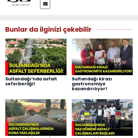
Bunlar da ilginizi çekebilir
Sultandağı’nda asfalt
Sultandağı kirazı
seferberliği!
gastronomiye
kazandırılıyor!