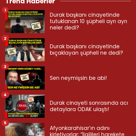
Trend Haberler
1
Durak başkanı cinayetinde
tutuklanan 10 şüpheli ayrı ayrı
neler dedi?
2
Durak başkanı cinayetinde
bıçaklayan şüpheli ne dedi?
3
Sen neymişsin be abi!
4
Durak cinayeti sonrasında acı
detaylara ODAK ulaştı!
5
Afyonkarahisar’ın adını
kirletiyorlar: “İlgilileri harekete