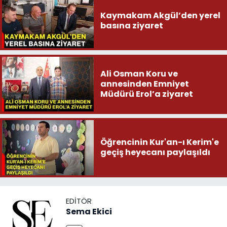
Kaymakam Akgül’den yerel
basına ziyaret
Ali Osman Koru ve
annesinden Emniyet
Müdürü Erol’a ziyaret
Öğrencinin Kur'an-ı Kerim'e
geçiş heyecanı paylaşıldı
EDITÖR
Sema Ekici