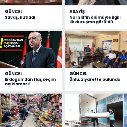
GÜNCEL
ASAYİŞ
Savaş, kutladı
Nur Elif’in ölümüyle ilgili
ilk duruşma görüldü
GÜNCEL
GÜNCEL
Erdoğan’dan flaş seçim
Ünlü, ziyarette bulundu
açıklaması!