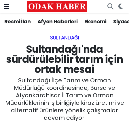
Resmi İlan
Afyon Haberleri
Ekonomi
Siyas
AFYONKARAHİSAR HABERLERİ
Nöbetçi Eczaneler
Resmi İlan
Hava Durumu
SULTANDAĞI
Sultandağı'nda
ASAYİŞ
Trafik Durumu
sürdürülebilir tarım için
ortak mesai
GÜNCEL
Süper Lig Puan Durumu ve Fikstür
Sultandağı İlçe Tarım ve Orman
SİYASET
Tüm Manşetler
Müdürlüğü koordinesinde, Bursa ve
Afyonkarahisar İl Tarım ve Orman
EĞİTİM
Son Dakika Haberleri
Müdürlüklerinin iş birliğiyle kiraz üretimi ve
alternatif ürünlere yönelik çalışmalar
MAGAZİN
Haber Arşivi
devam ediyor.
SAĞLIK