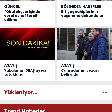
GÜNCEL
BÖLGEDEN HABERLER
“Okul alışverişinde
İhtiyaç sahiplerinin
yerel esnaf tercih
yaşamına dokundular
edilmeli”
ASAYİŞ
ASAYİŞ
Yakalanan DEAŞ üyesi
Cani adamın cezası
tutuklandı
belli oldu
Yükleniyor...
Trend Haberler