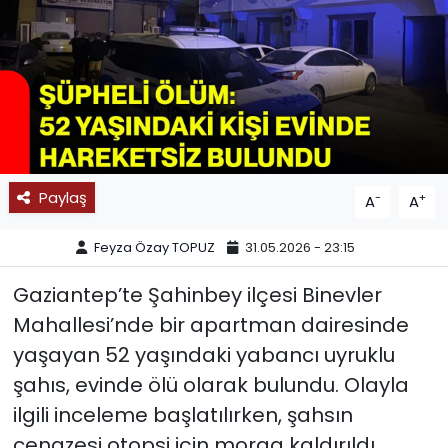
SPOR
11:11 MANŞET
Paylaş
-
+
A
A
Feyza Özay TOPUZ
31.05.2026 - 23:15
Gaziantep’te Şahinbey ilçesi Binevler
Mahallesi’nde bir apartman dairesinde
yaşayan 52 yaşındaki yabancı uyruklu
şahıs, evinde ölü olarak bulundu. Olayla
ilgili inceleme başlatılırken, şahsın
cenazesi otopsi için morga kaldırıldı.