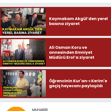
Kaymakam Akgül’den yerel
basına ziyaret
Ali Osman Koru ve
annesinden Emniyet
Müdürü Erol’a ziyaret
Öğrencinin Kur'an-ı Kerim'e
geçiş heyecanı paylaşıldı
MUHABIR