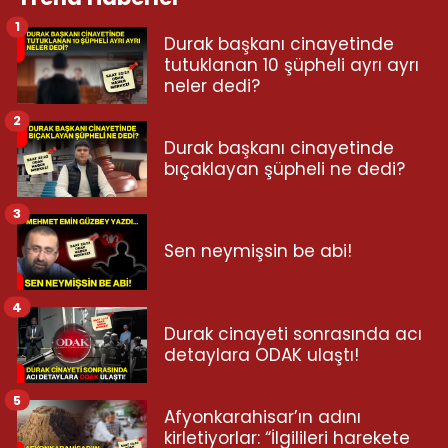
1
Durak başkanı cinayetinde
tutuklanan 10 şüpheli ayrı ayrı
neler dedi?
2
Durak başkanı cinayetinde
bıçaklayan şüpheli ne dedi?
3
Sen neymişsin be abi!
4
Durak cinayeti sonrasında acı
detaylara ODAK ulaştı!
5
Afyonkarahisar’ın adını
kirletiyorlar: “İlgilileri harekete