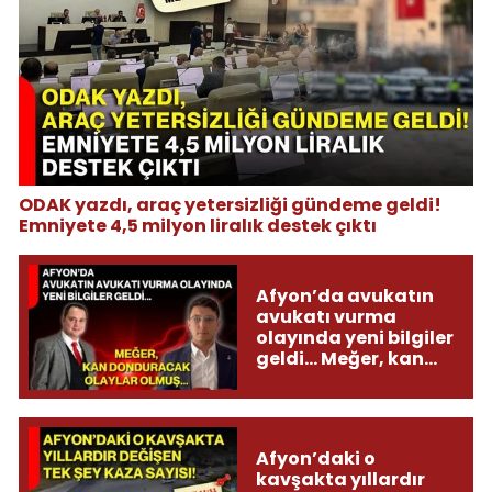
ODAK yazdı, araç yetersizliği gündeme geldi!
Emniyete 4,5 milyon liralık destek çıktı
Afyon’da avukatın
avukatı vurma
olayında yeni bilgiler
geldi... Meğer, kan
donduracak olaylar
olmuş...
Afyon’daki o
kavşakta yıllardır