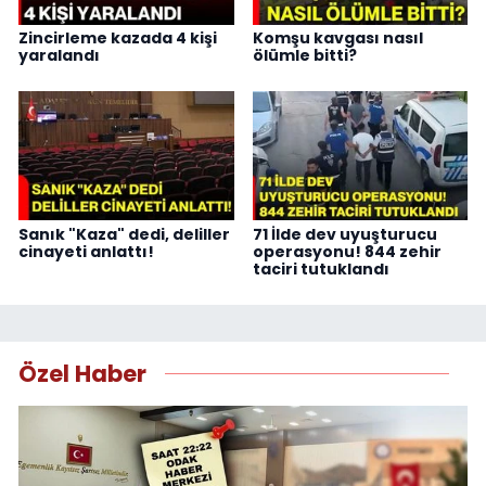
Zincirleme kazada 4 kişi
Komşu kavgası nasıl
yaralandı
ölümle bitti?
Sanık "Kaza" dedi, deliller
71 İlde dev uyuşturucu
cinayeti anlattı!
operasyonu! 844 zehir
taciri tutuklandı
Özel Haber