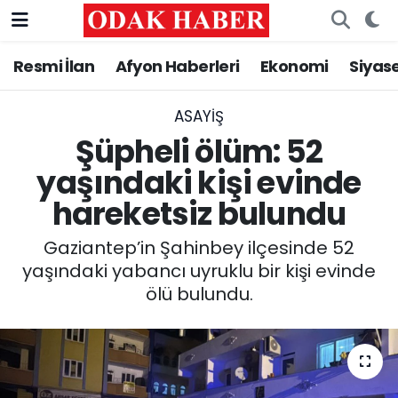
Resmi İlan
Afyon Haberleri
Ekonomi
Siyas
AFYONKARAHİSAR HABERLERİ
Nöbetçi Eczaneler
Resmi İlan
Hava Durumu
ASAYİŞ
Şüpheli ölüm: 52
ASAYİŞ
Trafik Durumu
yaşındaki kişi evinde
hareketsiz bulundu
GÜNCEL
Süper Lig Puan Durumu ve Fikstür
Gaziantep’in Şahinbey ilçesinde 52
SİYASET
Tüm Manşetler
yaşındaki yabancı uyruklu bir kişi evinde
ölü bulundu.
EĞİTİM
Son Dakika Haberleri
MAGAZİN
Haber Arşivi
SAĞLIK