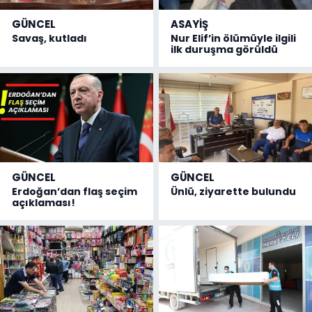
GÜNCEL
ASAYİŞ
Savaş, kutladı
Nur Elif’in ölümüyle ilgili
ilk duruşma görüldü
GÜNCEL
GÜNCEL
Erdoğan’dan flaş seçim
Ünlü, ziyarette bulundu
açıklaması!