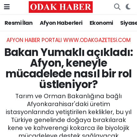
Resmi İlan
Afyon Haberleri
Ekonomi
Siyas
AFYONKARAHİSAR HABERLERİ
Nöbetçi Eczaneler
Resmi İlan
Hava Durumu
AFYON HABER PORTALI WWW.ODAKGAZETESI.COM
Bakan Yumaklı açıkladı:
ASAYİŞ
Trafik Durumu
Afyon, keneyle
mücadelede nasıl bir rol
GÜNCEL
Süper Lig Puan Durumu ve Fikstür
üstleniyor?
SİYASET
Tüm Manşetler
Tarım ve Orman Bakanlığına bağlı
EĞİTİM
Son Dakika Haberleri
Afyonkarahisar'daki üretim
istasyonlarında yetiştirilen keklikler, bu yıl
MAGAZİN
Haber Arşivi
Türkiye genelinde doğaya bırakılarak
kene ve kahverengi kokarca ile biyolojik
SAĞLIK
mücadeleye destek sağlayacak