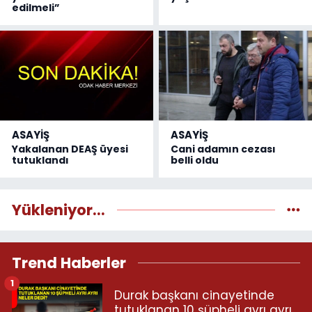
edilmeli”
ASAYİŞ
ASAYİŞ
Yakalanan DEAŞ üyesi
Cani adamın cezası
tutuklandı
belli oldu
Yükleniyor...
Trend Haberler
1
Durak başkanı cinayetinde
tutuklanan 10 şüpheli ayrı ayrı