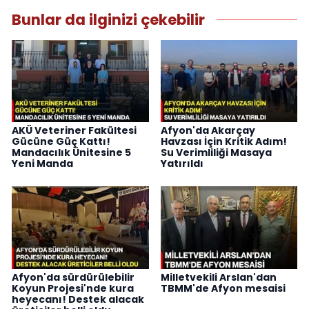
Bunlar da ilginizi çekebilir
AKÜ Veteriner Fakültesi
Afyon'da Akarçay
Gücüne Güç Kattı!
Havzası İçin Kritik Adım!
Mandacılık Ünitesine 5
Su Verimliliği Masaya
Yeni Manda
Yatırıldı
Afyon'da sürdürülebilir
Milletvekili Arslan'dan
Koyun Projesi'nde kura
TBMM'de Afyon mesaisi
heyecanı! Destek alacak