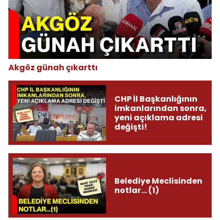
Akgöz günah çıkarttı
CHP İl Başkanlığının
imkanlarından sonra,
yeni açıklama adresi
değişti!
Belediye Meclisinden
notlar... (1)