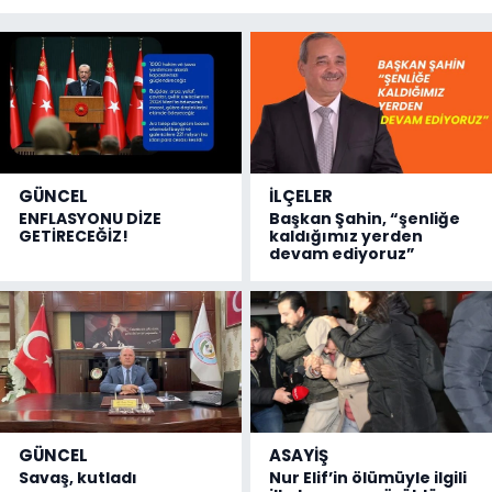
GÜNCEL
İLÇELER
ENFLASYONU DİZE
Başkan Şahin, “şenliğe
GETİRECEĞİZ!
kaldığımız yerden
devam ediyoruz”
GÜNCEL
ASAYİŞ
Savaş, kutladı
Nur Elif’in ölümüyle ilgili