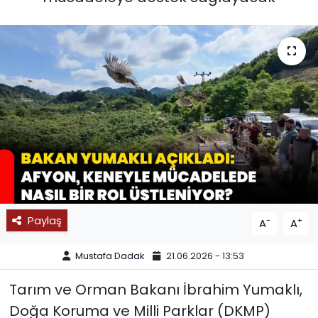
SPOR
11:11 MANŞET
Paylaş
-
+
A
A
Mustafa Dadak
21.06.2026 - 13:53
Tarım ve Orman Bakanı İbrahim Yumaklı,
Doğa Koruma ve Milli Parklar (DKMP)