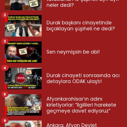
neler dedi?
2
Durak başkanı cinayetinde
bıçaklayan şüpheli ne dedi?
3
Sen neymişsin be abi!
4
Durak cinayeti sonrasında acı
detaylara ODAK ulaştı!
5
Afyonkarahisar’ın adını
kirletiyorlar: “İlgilileri harekete
geçmeye davet ediyoruz”
6
Ankara, Afyon Devlet