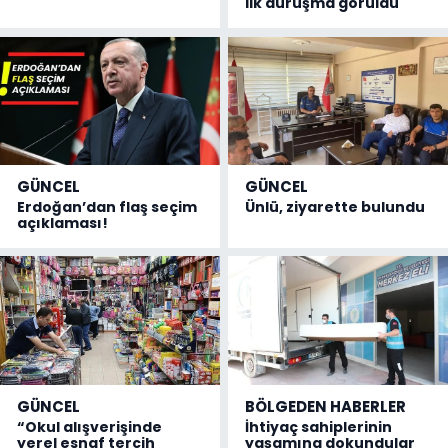
ilk duruşma görüldü
GÜNCEL
GÜNCEL
Erdoğan’dan flaş seçim
Ünlü, ziyarette bulundu
açıklaması!
GÜNCEL
BÖLGEDEN HABERLER
“Okul alışverişinde
İhtiyaç sahiplerinin
yerel esnaf tercih
yaşamına dokundular