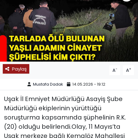
SPOR
11:11 MANŞET
Paylaş
-
+
A
A
Mustafa Dadak
14.05.2026 - 19:12
Uşak İl Emniyet Müdürlüğü Asayiş Şube
Müdürlüğü ekiplerinin yürüttüğü
soruşturma kapsamında şüphelinin R.K.
(20) olduğu belirlendi.Olay, 11 Mayıs’ta
Uşak merkeze bağlı Kemalöz Mahallesi