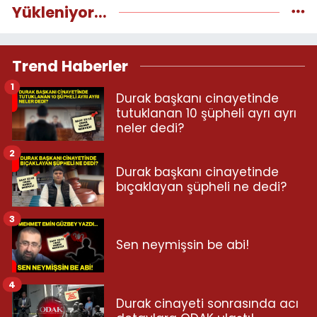
Yükleniyor...
Trend Haberler
1
Durak başkanı cinayetinde
tutuklanan 10 şüpheli ayrı ayrı
neler dedi?
2
Durak başkanı cinayetinde
bıçaklayan şüpheli ne dedi?
3
Sen neymişsin be abi!
4
Durak cinayeti sonrasında acı