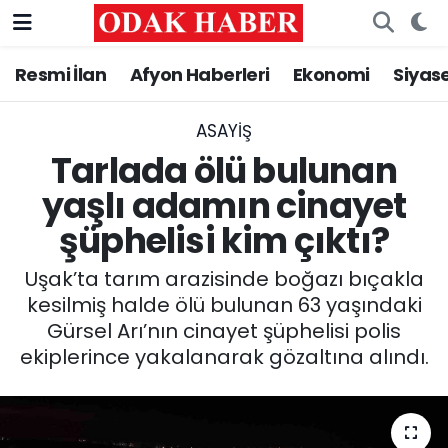
Resmi İlan
Afyon Haberleri
Ekonomi
Siyas
AFYONKARAHİSAR HABERLERİ
Nöbetçi Eczaneler
Resmi İlan
Hava Durumu
ASAYİŞ
Tarlada ölü bulunan
ASAYİŞ
Trafik Durumu
yaşlı adamın cinayet
şüphelisi kim çıktı?
GÜNCEL
Süper Lig Puan Durumu ve Fikstür
Uşak’ta tarım arazisinde boğazı bıçakla
SİYASET
Tüm Manşetler
kesilmiş halde ölü bulunan 63 yaşındaki
Gürsel Arı’nın cinayet şüphelisi polis
EĞİTİM
Son Dakika Haberleri
ekiplerince yakalanarak gözaltına alındı.
MAGAZİN
Haber Arşivi
SAĞLIK