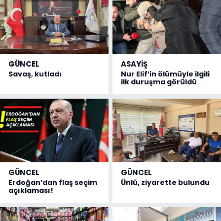
GÜNCEL
ASAYİŞ
Savaş, kutladı
Nur Elif’in ölümüyle ilgili
ilk duruşma görüldü
GÜNCEL
GÜNCEL
Erdoğan’dan flaş seçim
Ünlü, ziyarette bulundu
açıklaması!