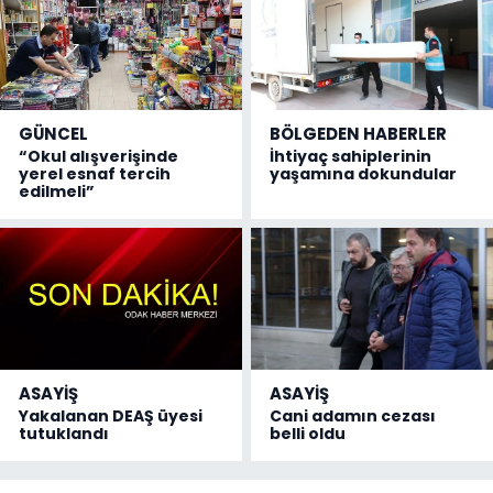
GÜNCEL
BÖLGEDEN HABERLER
“Okul alışverişinde
İhtiyaç sahiplerinin
yerel esnaf tercih
yaşamına dokundular
edilmeli”
ASAYİŞ
ASAYİŞ
Yakalanan DEAŞ üyesi
Cani adamın cezası
tutuklandı
belli oldu