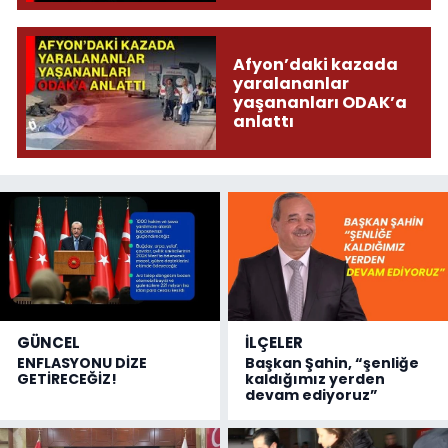
Afyon’daki kazada
yaralananlar
yaşananları ODAK’a
anlattı
GÜNCEL
İLÇELER
ENFLASYONU DİZE
Başkan Şahin, “şenliğe
GETİRECEĞİZ!
kaldığımız yerden
devam ediyoruz”