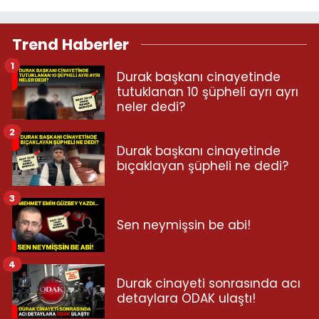
Trend Haberler
1
Durak başkanı cinayetinde
tutuklanan 10 şüpheli ayrı ayrı
neler dedi?
2
Durak başkanı cinayetinde
bıçaklayan şüpheli ne dedi?
3
Sen neymişsin be abi!
4
Durak cinayeti sonrasında acı
detaylara ODAK ulaştı!