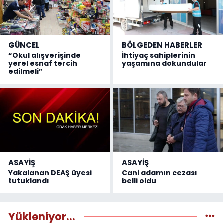
GÜNCEL
BÖLGEDEN HABERLER
“Okul alışverişinde
İhtiyaç sahiplerinin
yerel esnaf tercih
yaşamına dokundular
edilmeli”
ASAYİŞ
ASAYİŞ
Yakalanan DEAŞ üyesi
Cani adamın cezası
tutuklandı
belli oldu
Yükleniyor...