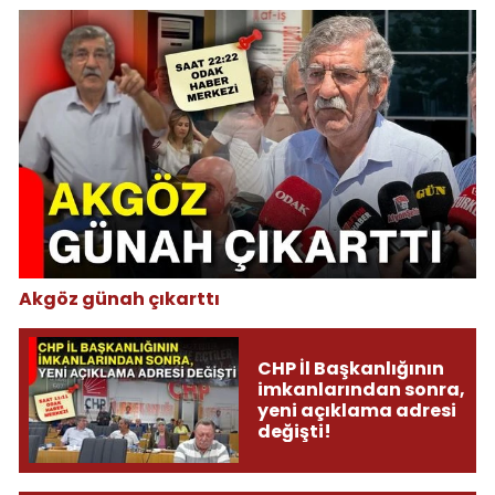
Akgöz günah çıkarttı
CHP İl Başkanlığının
imkanlarından sonra,
yeni açıklama adresi
değişti!