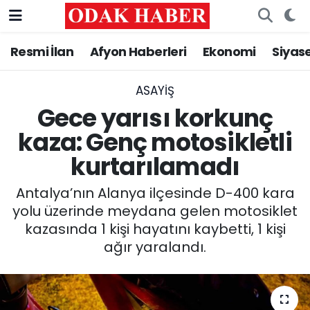
Resmi İlan
Afyon Haberleri
Ekonomi
Siyas
AFYONKARAHİSAR HABERLERİ
Nöbetçi Eczaneler
Resmi İlan
Hava Durumu
ASAYİŞ
Gece yarısı korkunç
ASAYİŞ
Trafik Durumu
kaza: Genç motosikletli
kurtarılamadı
GÜNCEL
Süper Lig Puan Durumu ve Fikstür
Antalya’nın Alanya ilçesinde D-400 kara
SİYASET
Tüm Manşetler
yolu üzerinde meydana gelen motosiklet
kazasında 1 kişi hayatını kaybetti, 1 kişi
EĞİTİM
Son Dakika Haberleri
ağır yaralandı.
MAGAZİN
Haber Arşivi
SAĞLIK