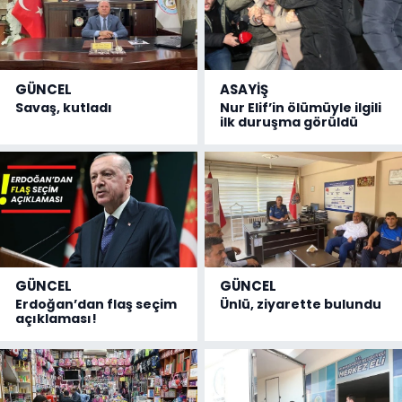
GÜNCEL
ASAYİŞ
Savaş, kutladı
Nur Elif’in ölümüyle ilgili
ilk duruşma görüldü
GÜNCEL
GÜNCEL
Erdoğan’dan flaş seçim
Ünlü, ziyarette bulundu
açıklaması!