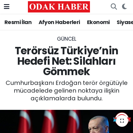
Resmi İlan
Afyon Haberleri
Ekonomi
Siyas
AFYONKARAHİSAR HABERLERİ
Nöbetçi Eczaneler
Resmi İlan
Hava Durumu
GÜNCEL
Terörsüz Türkiye’nin
ASAYİŞ
Trafik Durumu
Hedefi Net: Silahları
Gömmek
GÜNCEL
Süper Lig Puan Durumu ve Fikstür
Cumhurbaşkanı Erdoğan terör örgütüyle
SİYASET
Tüm Manşetler
mücadelede gelinen noktaya ilişkin
açıklamalarda bulundu.
EĞİTİM
Son Dakika Haberleri
MAGAZİN
Haber Arşivi
SAĞLIK