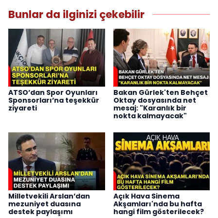
Bunlar da ilginizi çekebilir
ATSO’dan Spor Oyunları
Bakan Gürlek'ten Behçet
Sponsorları’na teşekkür
Oktay dosyasında net
ziyareti
mesaj: "Karanlık bir
nokta kalmayacak"
Milletvekili Arslan’dan
Açık Hava Sinema
mezuniyet duasına
Akşamları'nda bu hafta
destek paylaşımı
hangi film gösterilecek?