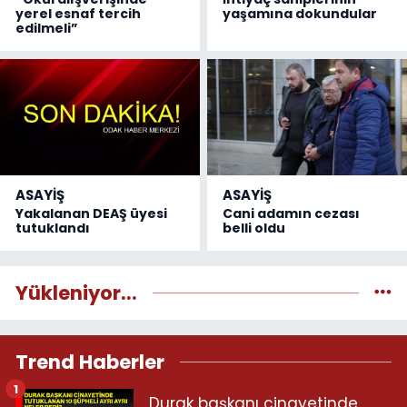
yerel esnaf tercih
yaşamına dokundular
edilmeli”
ASAYİŞ
ASAYİŞ
Yakalanan DEAŞ üyesi
Cani adamın cezası
tutuklandı
belli oldu
Yükleniyor...
Trend Haberler
1
Durak başkanı cinayetinde