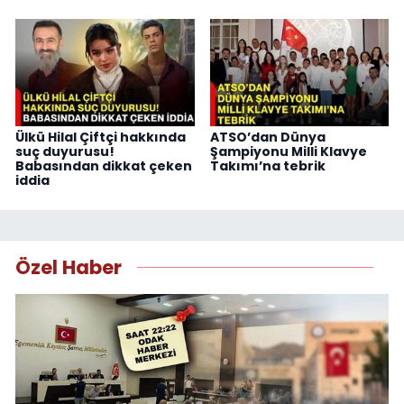
Ülkü Hilal Çiftçi hakkında
ATSO’dan Dünya
suç duyurusu!
Şampiyonu Milli Klavye
Babasından dikkat çeken
Takımı’na tebrik
iddia
Özel Haber