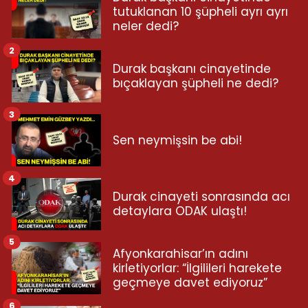
tutuklanan 10 şüpheli ayrı ayrı
neler dedi?
2
Durak başkanı cinayetinde
bıçaklayan şüpheli ne dedi?
3
Sen neymişsin be abi!
4
Durak cinayeti sonrasında acı
detaylara ODAK ulaştı!
5
Afyonkarahisar’ın adını
kirletiyorlar: “İlgilileri harekete
geçmeye davet ediyoruz”
6