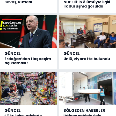
Savaş, kutladı
Nur Elif’in ölümüyle ilgili
ilk duruşma görüldü
GÜNCEL
GÜNCEL
Erdoğan’dan flaş seçim
Ünlü, ziyarette bulundu
açıklaması!
GÜNCEL
BÖLGEDEN HABERLER
“Okul alışverişinde
İhtiyaç sahiplerinin