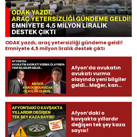
ODAK yazdı, araç yetersizliği gündeme geldi!
Emniyete 4,5 milyon liralık destek çıktı
Afyon’da avukatın
avukatı vurma
olayında yeni bilgiler
geldi... Meğer, kan
donduracak olaylar
olmuş...
Afyon’daki o
kavşakta yıllardır
değişen tek şey kaza
sayısı!