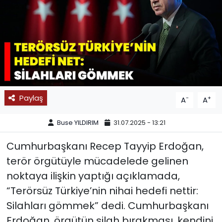
SPOR
11:11 MANŞET
Paylaş
-
+
A
A
Buse YILDIRIM
31.07.2025 - 13:21
Cumhurbaşkanı Recep Tayyip Erdoğan,
terör örgütüyle mücadelede gelinen
noktaya ilişkin yaptığı açıklamada,
“Terörsüz Türkiye’nin nihai hedefi nettir:
Silahları gömmek” dedi. Cumhurbaşkanı
Erdoğan, örgütün silah bırakması, kendini