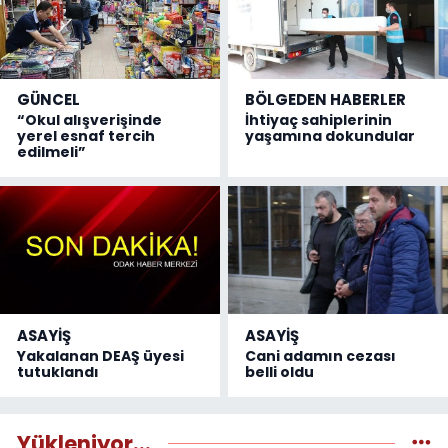
GÜNCEL
BÖLGEDEN HABERLER
“Okul alışverişinde
İhtiyaç sahiplerinin
yerel esnaf tercih
yaşamına dokundular
edilmeli”
ASAYİŞ
ASAYİŞ
Yakalanan DEAŞ üyesi
Cani adamın cezası
tutuklandı
belli oldu
Yükleniyor...