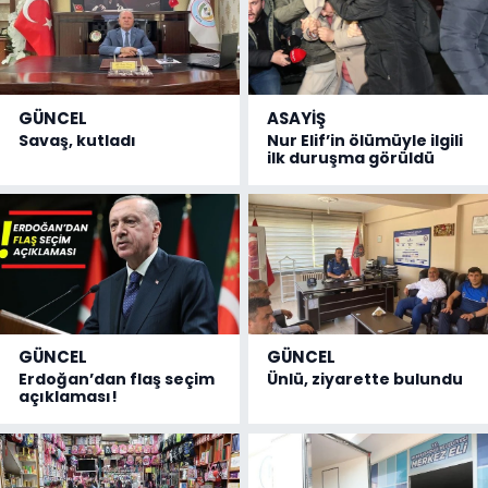
GÜNCEL
ASAYİŞ
Savaş, kutladı
Nur Elif’in ölümüyle ilgili
ilk duruşma görüldü
GÜNCEL
GÜNCEL
Erdoğan’dan flaş seçim
Ünlü, ziyarette bulundu
açıklaması!