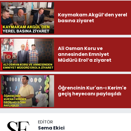
Kaymakam Akgül’den yerel
basına ziyaret
Ali Osman Koru ve
annesinden Emniyet
Müdürü Erol’a ziyaret
Öğrencinin Kur'an-ı Kerim'e
geçiş heyecanı paylaşıldı
EDITÖR
Sema Ekici