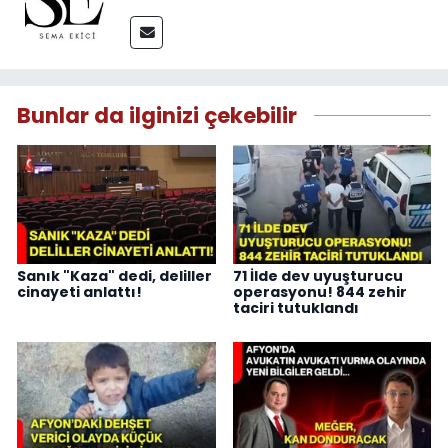
Bunlar da ilginizi çekebilir
Sanık "Kaza" dedi, deliller
71 İlde dev uyuşturucu
cinayeti anlattı!
operasyonu! 844 zehir
taciri tutuklandı