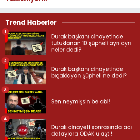
Trend Haberler
1
Durak başkanı cinayetinde
tutuklanan 10 şüpheli ayrı ayrı
neler dedi?
2
Durak başkanı cinayetinde
bıçaklayan şüpheli ne dedi?
3
Sen neymişsin be abi!
4
Durak cinayeti sonrasında acı
detaylara ODAK ulaştı!