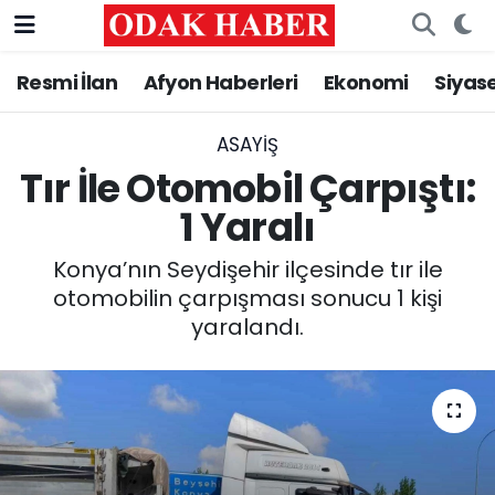
Resmi İlan
Afyon Haberleri
Ekonomi
Siyas
AFYONKARAHİSAR HABERLERİ
Nöbetçi Eczaneler
Resmi İlan
Hava Durumu
ASAYİŞ
Tır İle Otomobil Çarpıştı:
ASAYİŞ
Trafik Durumu
1 Yaralı
GÜNCEL
Süper Lig Puan Durumu ve Fikstür
Konya’nın Seydişehir ilçesinde tır ile
otomobilin çarpışması sonucu 1 kişi
SİYASET
Tüm Manşetler
yaralandı.
EĞİTİM
Son Dakika Haberleri
MAGAZİN
Haber Arşivi
SAĞLIK