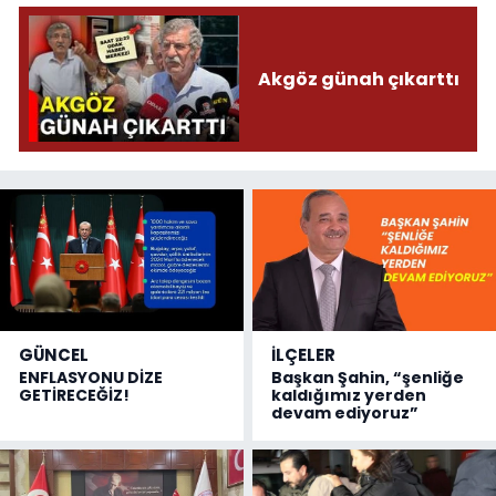
Akgöz günah çıkarttı
GÜNCEL
İLÇELER
ENFLASYONU DİZE
Başkan Şahin, “şenliğe
GETİRECEĞİZ!
kaldığımız yerden
devam ediyoruz”