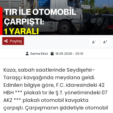
SPOR
11:11 MANŞET
Paylaş
-
+
A
A
Sema Ekici
18.05.2026 - 20:10
Kaza, sabah saatlerinde Seydişehir-
Taraşçı kavşağında meydana geldi.
Edinilen bilgiye göre, F.C. idaresindeki 42
HBH *** plakalı tır ile Ş.T. yönetimindeki 07
AKZ *** plakalı otomobil kavşakta
çarpıştı. Çarpışmanın şiddetiyle otomobil