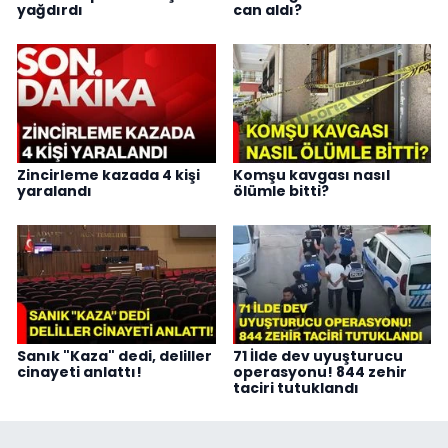
yağdırdı
can aldı?
Zincirleme kazada 4 kişi
Komşu kavgası nasıl
yaralandı
ölümle bitti?
Sanık "Kaza" dedi, deliller
71 İlde dev uyuşturucu
cinayeti anlattı!
operasyonu! 844 zehir
taciri tutuklandı