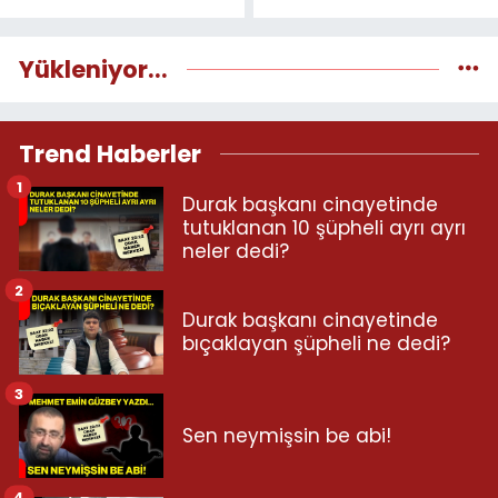
Yükleniyor...
Trend Haberler
1
Durak başkanı cinayetinde
tutuklanan 10 şüpheli ayrı ayrı
neler dedi?
2
Durak başkanı cinayetinde
bıçaklayan şüpheli ne dedi?
3
Sen neymişsin be abi!
4