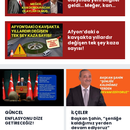
geldi... Meğer, kan
donduracak olaylar
olmuş...
Afyon’daki o
kavşakta yıllardır
değişen tek şey kaza
sayısı!
GÜNCEL
İLÇELER
ENFLASYONU DİZE
Başkan Şahin, “şenliğe
GETİRECEĞİZ!
kaldığımız yerden
devam ediyoruz”