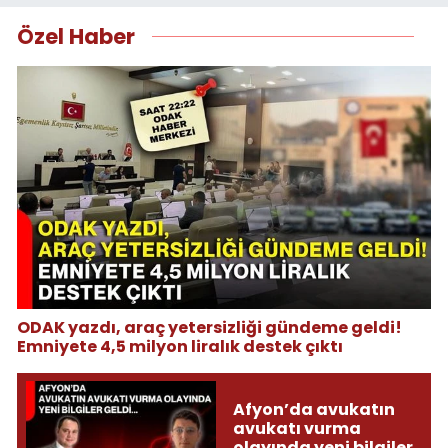
Özel Haber
ODAK yazdı, araç yetersizliği gündeme geldi!
Emniyete 4,5 milyon liralık destek çıktı
Afyon’da avukatın
avukatı vurma
olayında yeni bilgiler