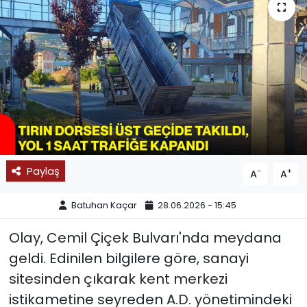
SPOR
11:11 MANŞET
Paylaş
-
+
A
A
Batuhan Kaçar
28.06.2026 - 15:45
Olay, Cemil Çiçek Bulvarı'nda meydana
geldi. Edinilen bilgilere göre, sanayi
sitesinden çıkarak kent merkezi
istikametine seyreden A.D. yönetimindeki