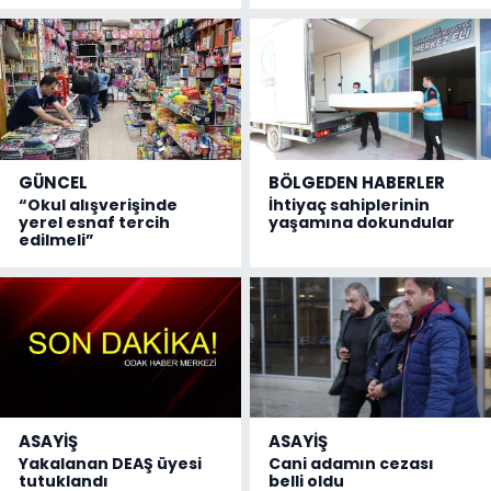
GÜNCEL
BÖLGEDEN HABERLER
“Okul alışverişinde
İhtiyaç sahiplerinin
yerel esnaf tercih
yaşamına dokundular
edilmeli”
ASAYİŞ
ASAYİŞ
Yakalanan DEAŞ üyesi
Cani adamın cezası
tutuklandı
belli oldu