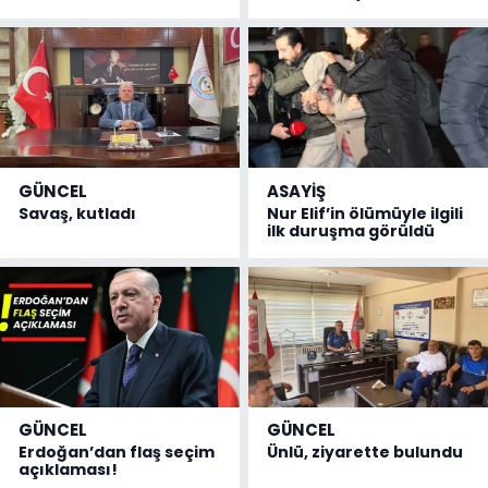
GÜNCEL
ASAYİŞ
Savaş, kutladı
Nur Elif’in ölümüyle ilgili
ilk duruşma görüldü
GÜNCEL
GÜNCEL
Erdoğan’dan flaş seçim
Ünlü, ziyarette bulundu
açıklaması!