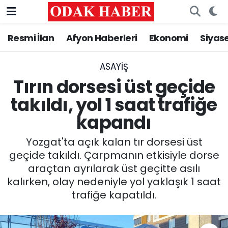
Resmi İlan
Afyon Haberleri
Ekonomi
Siyas
AFYONKARAHİSAR HABERLERİ
Nöbetçi Eczaneler
Resmi İlan
Hava Durumu
ASAYİŞ
Tırın dorsesi üst geçide
ASAYİŞ
Trafik Durumu
takıldı, yol 1 saat trafiğe
kapandı
GÜNCEL
Süper Lig Puan Durumu ve Fikstür
Yozgat'ta açık kalan tır dorsesi üst
SİYASET
Tüm Manşetler
geçide takıldı. Çarpmanın etkisiyle dorse
araçtan ayrılarak üst geçitte asılı
EĞİTİM
Son Dakika Haberleri
kalırken, olay nedeniyle yol yaklaşık 1 saat
trafiğe kapatıldı.
MAGAZİN
Haber Arşivi
SAĞLIK