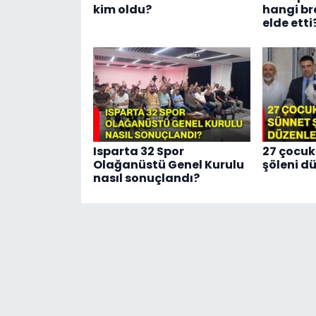
kim oldu?
hangi br
elde etti
Isparta 32 Spor
27 çocuk
Olağanüstü Genel Kurulu
şöleni d
nasıl sonuçlandı?