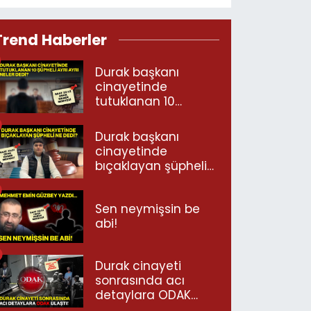
Trend Haberler
Durak başkanı
cinayetinde
tutuklanan 10
şüpheli ayrı ayrı
neler dedi?
Durak başkanı
cinayetinde
bıçaklayan şüpheli
ne dedi?
Sen neymişsin be
abi!
Durak cinayeti
sonrasında acı
detaylara ODAK
ulaştı!