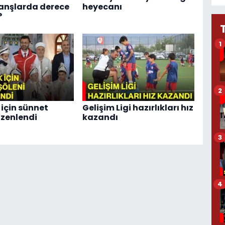
anşlarda derece
heyecanı
?
1
2
 için sünnet
Gelişim Ligi hazırlıkları hız
üzenlendi
kazandı
3
4