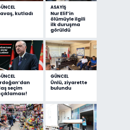
GÜNCEL
ASAYİŞ
avaş, kutladı
Nur Elif’in
ölümüyle ilgili
ilk duruşma
görüldü
GÜNCEL
GÜNCEL
Erdoğan’dan
Ünlü, ziyarette
laş seçim
bulundu
çıklaması!