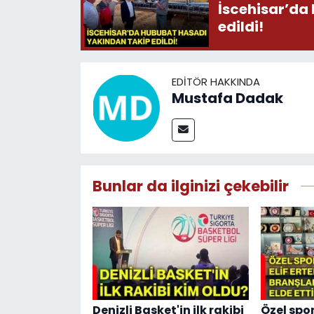
İscehisar’da
edildi!
EDITÖR HAKKINDA
Mustafa Dadak
Bunlar da ilginizi çekebilir
Denizli Basket'in ilk rakibi
Özel spor