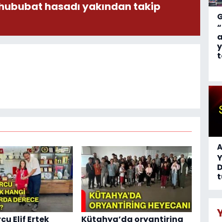
 hububat hasadı yakından takip
“
a
y
t
A
D
t
cu Elif Ertek
Kütahya’da oryantiring