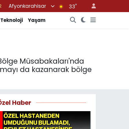
Afyonkarahisar
°
7
33
7
Teknoloji
Yaşam
5
2
9
2
y Bölge Müsabakaları'nda
şmayı da kazanarak bölge
Özel Haber