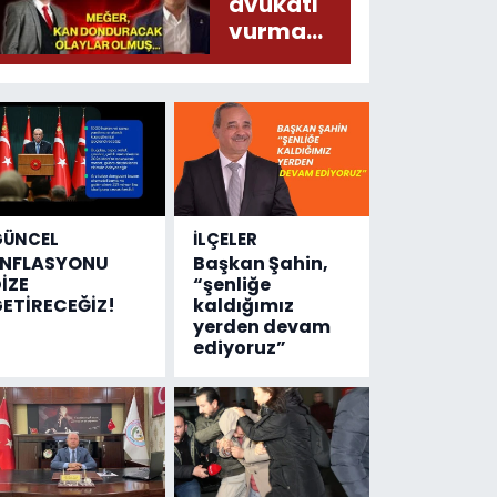
liralık
avukatı
destek
vurma
çıktı
olayında
yeni bilgiler
geldi...
Meğer, kan
donduracak
olaylar
olmuş...
GÜNCEL
İLÇELER
ENFLASYONU
Başkan Şahin,
İZE
“şenliğe
ETİRECEĞİZ!
kaldığımız
yerden devam
ediyoruz”