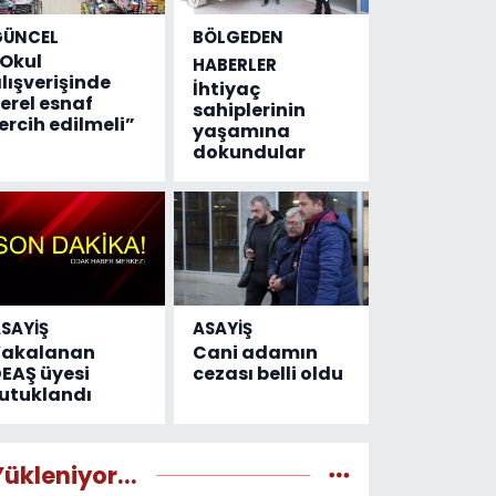
GÜNCEL
BÖLGEDEN
Okul
HABERLER
lışverişinde
İhtiyaç
erel esnaf
sahiplerinin
ercih edilmeli”
yaşamına
dokundular
SAYİŞ
ASAYİŞ
Yakalanan
Cani adamın
EAŞ üyesi
cezası belli oldu
utuklandı
Yükleniyor...