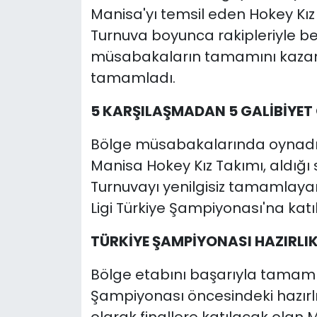
Manisa'yı temsil eden Hokey Kız 
Turnuva boyunca rakipleriyle be
müsabakaların tamamını kaza
tamamladı.
5 KARŞILAŞMADAN 5 GALİBİYET
Bölge müsabakalarında oynadığ
Manisa Hokey Kız Takımı, aldığı so
Turnuvayı yenilgisiz tamamlayan 
Ligi Türkiye Şampiyonası'na kat
TÜRKİYE ŞAMPİYONASI HAZIRLI
Bölge etabını başarıyla tamaml
Şampiyonası öncesindeki hazırlık