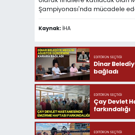
olarak finallere katılacak olan M
Şampiyonası'nda mücadele edec
Kaynak:
İHA
EDITÖRÜN SEÇTIĞI
Dinar Beledi
bağladı
EDITÖRÜN SEÇTIĞI
Çay Devlet H
farkındalığı
EDITÖRÜN SEÇTIĞI