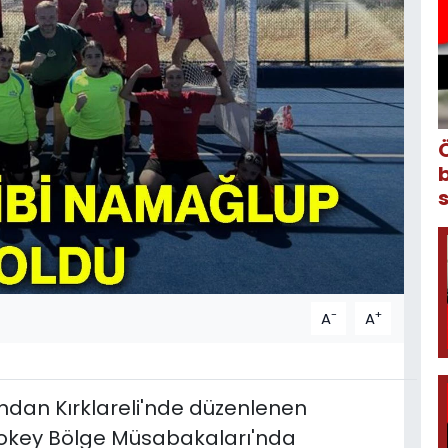
-
+
A
A
ından Kırklareli'nde düzenlenen
 Hokey Bölge Müsabakaları'nda