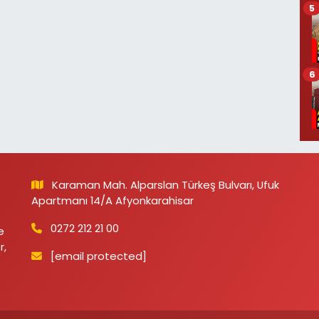
5
6
Karaman Mah. Alparslan Türkeş Bulvarı, Ufuk
Apartmanı 14/A Afyonkarahisar
0272 212 21 00
e
r,
[email protected]