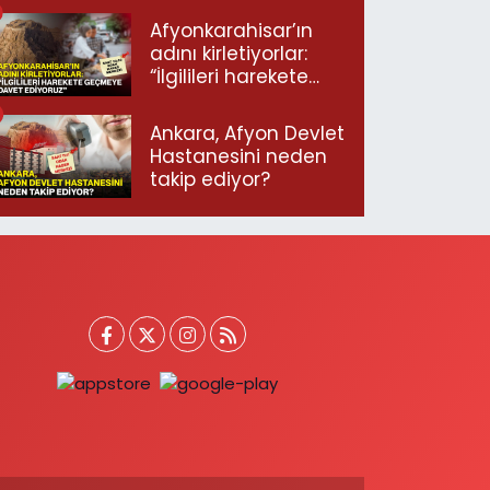
Afyonkarahisar’ın
adını kirletiyorlar:
“İlgilileri harekete
geçmeye davet
ediyoruz”
Ankara, Afyon Devlet
Hastanesini neden
takip ediyor?