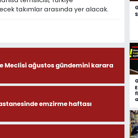
anisa temsilcisi, Türkiye
ek takımlar arasında yer alacak.
S
ye Meclisi ağustos gündemini karara
f
a
astanesinde emzirme haftası