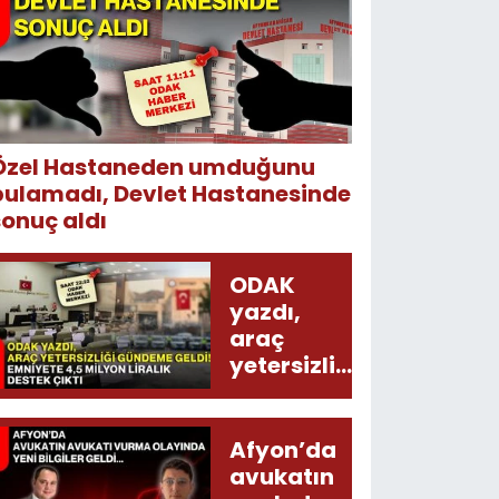
Özel Hastaneden umduğunu
bulamadı, Devlet Hastanesinde
sonuç aldı
ODAK
yazdı,
araç
yetersizliği
gündeme
geldi!
Emniyete
Afyon’da
4,5 milyon
avukatın