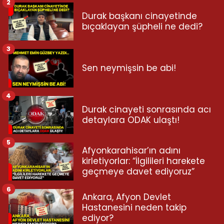
2
Durak başkanı cinayetinde
bıçaklayan şüpheli ne dedi?
3
Sen neymişsin be abi!
4
Durak cinayeti sonrasında acı
detaylara ODAK ulaştı!
5
Afyonkarahisar’ın adını
kirletiyorlar: “İlgilileri harekete
geçmeye davet ediyoruz”
6
Ankara, Afyon Devlet
Hastanesini neden takip
ediyor?