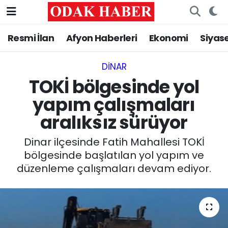
Resmi İlan
Afyon Haberleri
Ekonomi
Siyas
AFYONKARAHİSAR HABERLERİ
Nöbetçi Eczaneler
Resmi İlan
Hava Durumu
DINAR
TOKİ bölgesinde yol
ASAYİŞ
Trafik Durumu
yapım çalışmaları
aralıksız sürüyor
GÜNCEL
Süper Lig Puan Durumu ve Fikstür
Dinar ilçesinde Fatih Mahallesi TOKİ
SİYASET
Tüm Manşetler
bölgesinde başlatılan yol yapım ve
düzenleme çalışmaları devam ediyor.
EĞİTİM
Son Dakika Haberleri
MAGAZİN
Haber Arşivi
SAĞLIK