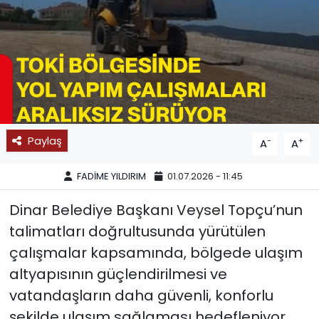
SPOR
11:11 MANŞET
Paylaş
-
+
A
A
FADİME YILDIRIM
01.07.2026 - 11:45
Dinar Belediye Başkanı Veysel Topçu’nun
talimatları doğrultusunda yürütülen
çalışmalar kapsamında, bölgede ulaşım
altyapısının güçlendirilmesi ve
vatandaşların daha güvenli, konforlu
şekilde ulaşım sağlaması hedefleniyor.