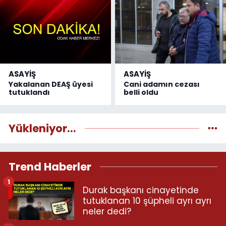
ASAYİŞ
ASAYİŞ
Yakalanan DEAŞ üyesi
Cani adamın cezası
tutuklandı
belli oldu
Yükleniyor...
Trend Haberler
1
Durak başkanı cinayetinde
tutuklanan 10 şüpheli ayrı ayrı
neler dedi?