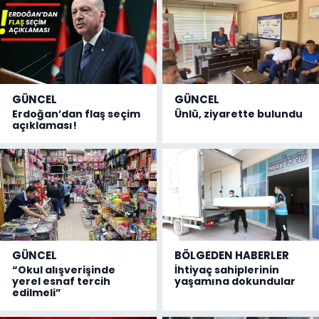
GÜNCEL
GÜNCEL
Erdoğan’dan flaş seçim
Ünlü, ziyarette bulundu
açıklaması!
GÜNCEL
BÖLGEDEN HABERLER
“Okul alışverişinde
İhtiyaç sahiplerinin
yerel esnaf tercih
yaşamına dokundular
edilmeli”