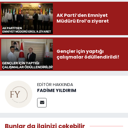
AK Parti’den Emniyet
Müdürü Erol’a ziyaret
Gençler için yaptığı
çalışmalar ödüllendirildi!
EDITÖR HAKKINDA
FADİME YILDIRIM
Bunlar da ilginizi çekebilir