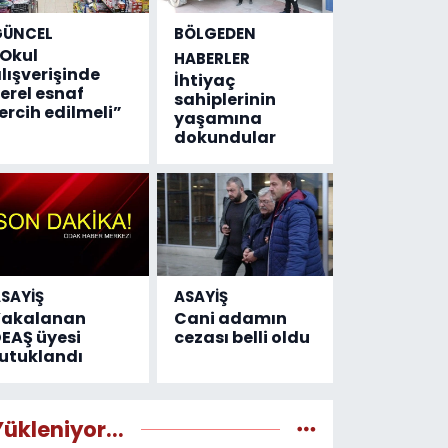
GÜNCEL
BÖLGEDEN
Okul
HABERLER
lışverişinde
İhtiyaç
erel esnaf
sahiplerinin
ercih edilmeli”
yaşamına
dokundular
SAYİŞ
ASAYİŞ
Yakalanan
Cani adamın
EAŞ üyesi
cezası belli oldu
utuklandı
Yükleniyor...