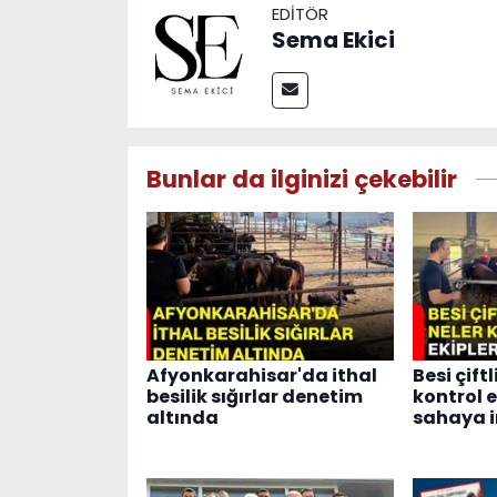
EDITÖR
Sema Ekici
Bunlar da ilginizi çekebilir
Afyonkarahisar'da ithal
Besi çift
besilik sığırlar denetim
kontrol e
altında
sahaya i