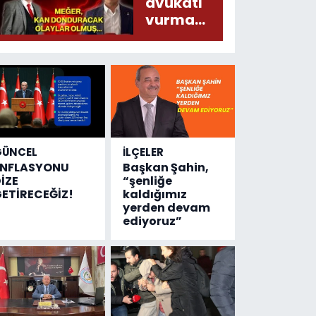
liralık
avukatı
destek
vurma
çıktı
olayında
yeni bilgiler
geldi...
Meğer, kan
donduracak
olaylar
olmuş...
GÜNCEL
İLÇELER
ENFLASYONU
Başkan Şahin,
İZE
“şenliğe
ETİRECEĞİZ!
kaldığımız
yerden devam
ediyoruz”