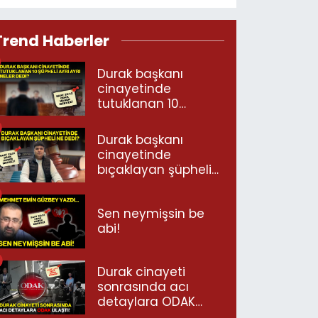
Trend Haberler
Durak başkanı
cinayetinde
tutuklanan 10
şüpheli ayrı ayrı
neler dedi?
Durak başkanı
cinayetinde
bıçaklayan şüpheli
ne dedi?
Sen neymişsin be
abi!
Durak cinayeti
sonrasında acı
detaylara ODAK
ulaştı!