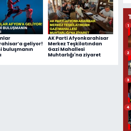
1
nlar
AK Parti Afyonkarahisar
ahisar’a geliyor!
Merkez Teşkilatından
ihi buluşmanın
Gazi Mahallesi
2
ı
Muhtarlığı'na ziyaret
3
4