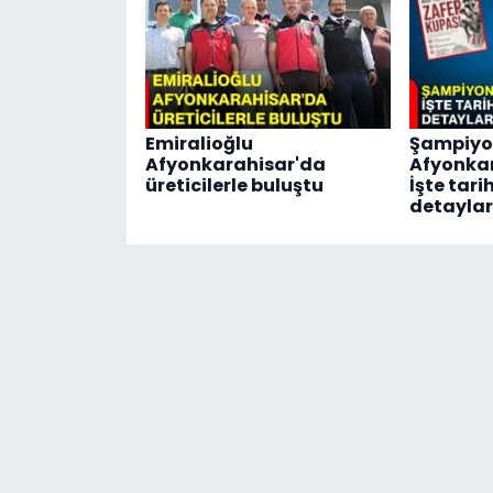
Emiralioğlu
Şampiyo
Afyonkarahisar'da
Afyonkar
üreticilerle buluştu
İşte tar
detaylar