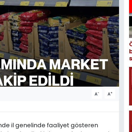
-
+
A
A
de il genelinde faaliyet gösteren