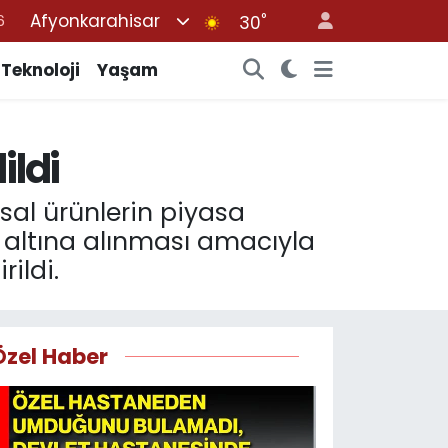
Afyonkarahisar
°
7
30
1
Teknoloji
Yaşam
2
4
ildi
4
6
sal ürünlerin piyasa
ıt altına alınması amacıyla
ildi.
Özel Haber