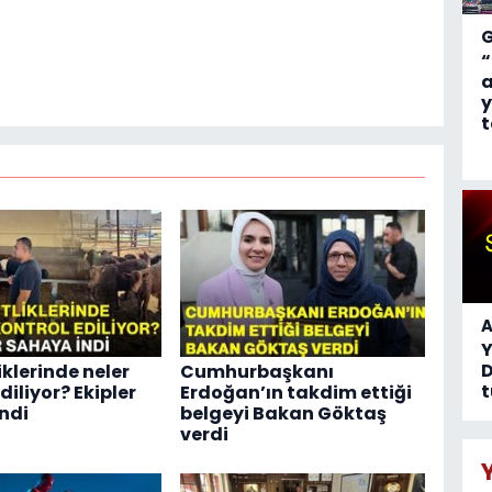
“
a
y
t
A
D
liklerinde neler
Cumhurbaşkanı
t
diliyor? Ekipler
Erdoğan’ın takdim ettiği
ndi
belgeyi Bakan Göktaş
verdi