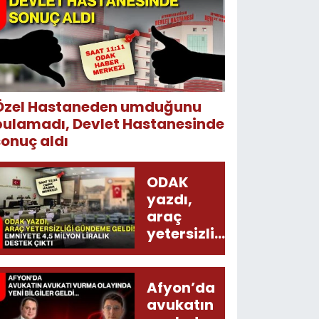
Özel Hastaneden umduğunu
bulamadı, Devlet Hastanesinde
sonuç aldı
ODAK
yazdı,
araç
yetersizliği
gündeme
geldi!
Emniyete
Afyon’da
4,5 milyon
avukatın