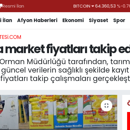
Resmi İlan
DOLAR
47,7069
%0.1
EURO
55,0265
%0.0
 İlan
Afyon Haberleri
Ekonomi
Siyaset
Spor
STERLİN
64,1897
%0.0
TESI.COM
GRAM ALTIN
6574.81
%1.4
arket fiyatları takip ed
BİST100
13.887
%6
BITCOIN
64.360,53
%-0.7
e Orman Müdürlüğü tarafından, tarım
 güncel verilerin sağlıklı şekilde kay
atları takip çalışmaları gerçekleştir