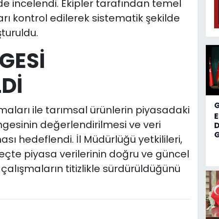
de incelendi. Ekipler tarafından temel
arı kontrol edilerek sistematik şekilde
şturuldu.
GESİ
Dİ
şmaları ile tarımsal ürünlerin piyasadaki
ngesinin değerlendirilmesi ve veri
D
G
sı hedeflendi. İl Müdürlüğü yetkilileri,
çte piyasa verilerinin doğru ve güncel
çalışmaların titizlikle sürdürüldüğünü