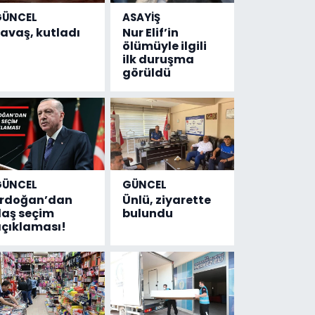
GÜNCEL
ASAYİŞ
avaş, kutladı
Nur Elif’in
ölümüyle ilgili
ilk duruşma
görüldü
GÜNCEL
GÜNCEL
Erdoğan’dan
Ünlü, ziyarette
laş seçim
bulundu
çıklaması!