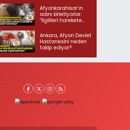
Afyonkarahisar’ın
adını kirletiyorlar:
“İlgilileri harekete
geçmeye davet
ediyoruz”
Ankara, Afyon Devlet
Hastanesini neden
takip ediyor?