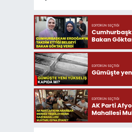
EDITÖRÜN SEÇTIĞI
Cumhurbaşkan
Bakan Göktaş
EDITÖRÜN SEÇTIĞI
Gümüşte yeni
EDITÖRÜN SEÇTIĞI
AK Parti Afy
Mahallesi Muh