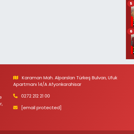
5
6
Karaman Mah. Alparslan Türkeş Bulvarı, Ufuk
Apartmanı 14/A Afyonkarahisar
0272 212 21 00
e
r,
[email protected]