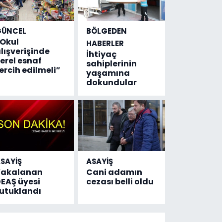
GÜNCEL
BÖLGEDEN
Okul
HABERLER
lışverişinde
İhtiyaç
erel esnaf
sahiplerinin
ercih edilmeli”
yaşamına
dokundular
SAYİŞ
ASAYİŞ
Yakalanan
Cani adamın
EAŞ üyesi
cezası belli oldu
utuklandı