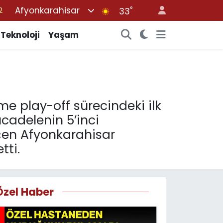
Afyonkarahisar
°
7
33
1
Teknoloji
Yaşam
2
2
4
2
me play-off sürecindeki ilk
cadelenin 5’inci
eçen Afyonkarahisar
tti.
Özel Haber