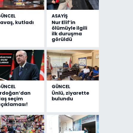
GÜNCEL
ASAYİŞ
avaş, kutladı
Nur Elif’in
ölümüyle ilgili
ilk duruşma
görüldü
GÜNCEL
GÜNCEL
Erdoğan’dan
Ünlü, ziyarette
laş seçim
bulundu
çıklaması!