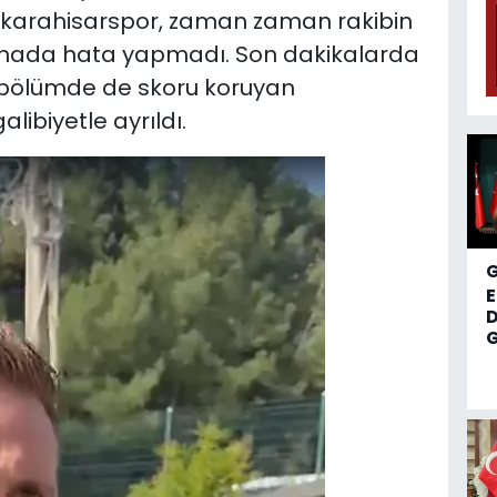
nkarahisarspor, zaman zaman rakibin
nmada hata yapmadı. Son dakikalarda
 bölümde de skoru koruyan
libiyetle ayrıldı.
D
G