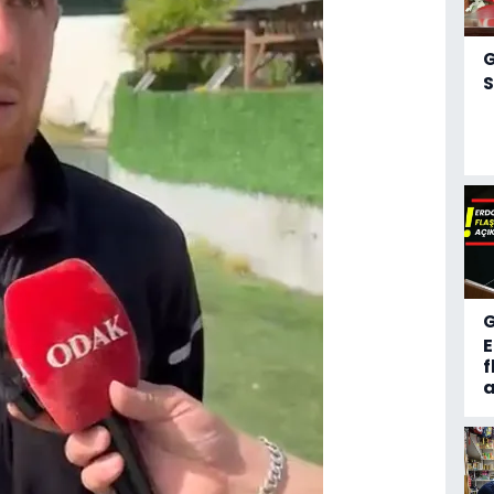
S
f
a