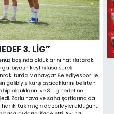
5
6
EDEF 3. LİG”
enüz başında olduklarını hatırlatarak
alibiyetin keyfini kısa süreli
sonraki turda Manavgat Belediyespor ile
in galibiyle karşılaşacaklarını belirten
hip olduklarını ve 3. Lig hedefine
ledi. Zorlu hava ve saha şartlarına da
her iki takım için de zorlayıcı olduğunu
şardıklarını ifade etti. Ayrıca