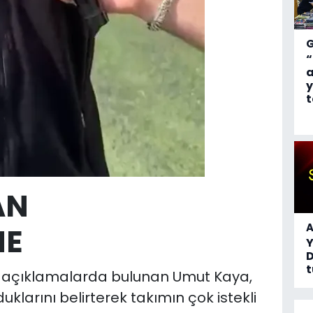
“
a
y
t
AN
A
ME
D
t
l açıklamalarda bulunan Umut Kaya,
klarını belirterek takımın çok istekli