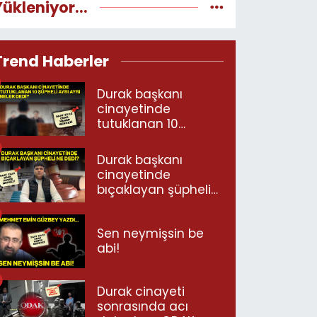
Yükleniyor...
Trend Haberler
Durak başkanı
cinayetinde
tutuklanan 10
şüpheli ayrı ayrı
neler dedi?
Durak başkanı
cinayetinde
bıçaklayan şüpheli
ne dedi?
Sen neymişsin be
abi!
Durak cinayeti
sonrasında acı