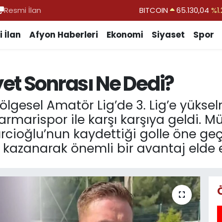
Resmi İlan
DOLAR
47,7069
%0.1
EURO
55,0265
%0.0
 İlan
Afyon Haberleri
Ekonomi
Siyaset
Spor
STERLİN
64,1897
%0.0
GRAM ALTIN
6618.49
%2.1
et Sonrası Ne Dedi?
BİST100
13.887
%6
BITCOIN
65.130,04
%1.
lgesel Amatör Lig’de 3. Lig’e yüksel
rispor ile karşı karşıya geldi. Mü
rcioğlu’nun kaydettiği golle öne g
0 kazanarak önemli bir avantaj elde e