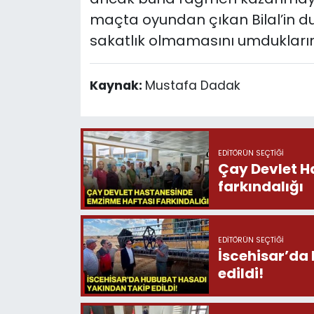
maçta oyundan çıkan Bilal’in dur
sakatlık olmamasını umduklarını
Kaynak:
Mustafa Dadak
EDITÖRÜN SEÇTIĞI
Çay Devlet H
farkındalığı
EDITÖRÜN SEÇTIĞI
İscehisar’da
edildi!