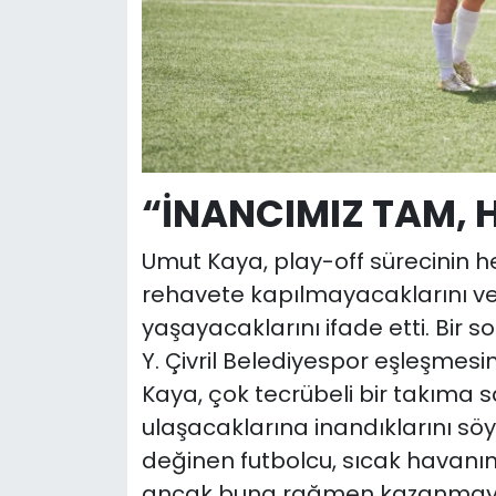
“İNANCIMIZ TAM, H
Umut Kaya, play-off sürecinin h
rehavete kapılmayacaklarını ve g
yaşayacaklarını ifade etti. Bir 
Y. Çivril Belediyespor eşleşmesin
Kaya, çok tecrübeli bir takıma sa
ulaşacaklarına inandıklarını söy
değinen futbolcu, sıcak havanın 
ancak buna rağmen kazanmayı ba