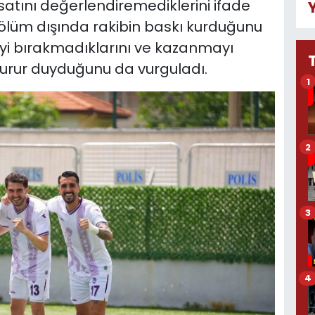
rsatını değerlendiremediklerini ifade
bölüm dışında rakibin baskı kurduğunu
 bırakmadıklarını ve kazanmayı
a gurur duyduğunu da vurguladı.
1
2
3
4