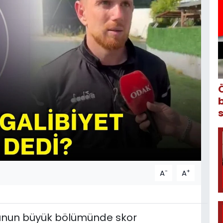
-
+
A
A
unun büyük bölümünde skor