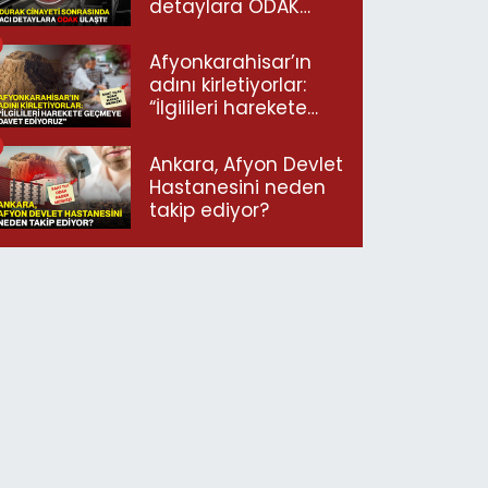
detaylara ODAK
ulaştı!
Afyonkarahisar’ın
adını kirletiyorlar:
“İlgilileri harekete
geçmeye davet
ediyoruz”
Ankara, Afyon Devlet
Hastanesini neden
takip ediyor?