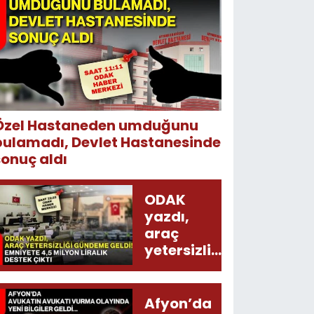
Özel Hastaneden umduğunu
bulamadı, Devlet Hastanesinde
sonuç aldı
ODAK
yazdı,
araç
yetersizliği
gündeme
geldi!
Emniyete
Afyon’da