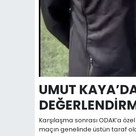
UMUT KAYA’D
DEĞERLENDİR
Karşılaşma sonrası ODAK’a öze
maçın genelinde üstün taraf oldu