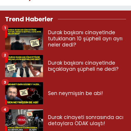
Trend Haberler
1
Durak başkanı cinayetinde
tutuklanan 10 şüpheli ayrı ayrı
neler dedi?
2
Durak başkanı cinayetinde
bıçaklayan şüpheli ne dedi?
3
Sen neymişsin be abi!
4
Durak cinayeti sonrasında acı
detaylara ODAK ulaştı!