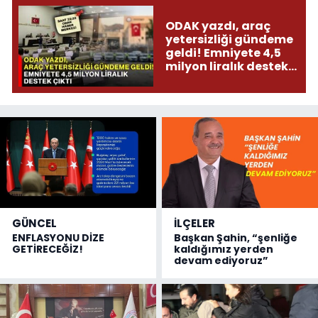
ODAK yazdı, araç
yetersizliği gündeme
geldi! Emniyete 4,5
milyon liralık destek
çıktı
GÜNCEL
İLÇELER
ENFLASYONU DİZE
Başkan Şahin, “şenliğe
GETİRECEĞİZ!
kaldığımız yerden
devam ediyoruz”