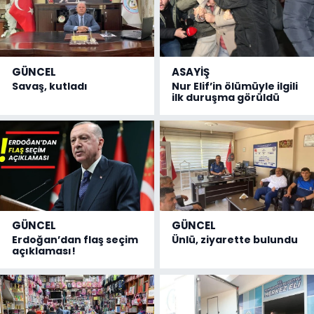
GÜNCEL
ASAYİŞ
Savaş, kutladı
Nur Elif’in ölümüyle ilgili
ilk duruşma görüldü
GÜNCEL
GÜNCEL
Erdoğan’dan flaş seçim
Ünlü, ziyarette bulundu
açıklaması!