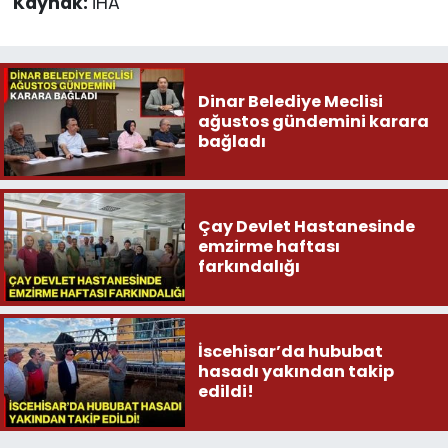
Kaynak:
İHA
Dinar Belediye Meclisi
ağustos gündemini karara
bağladı
Çay Devlet Hastanesinde
emzirme haftası
farkındalığı
İscehisar’da hububat
hasadı yakından takip
edildi!