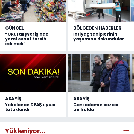
GÜNCEL
BÖLGEDEN HABERLER
“Okul alışverişinde
İhtiyaç sahiplerinin
yerel esnaf tercih
yaşamına dokundular
edilmeli”
ASAYİŞ
ASAYİŞ
Yakalanan DEAŞ üyesi
Cani adamın cezası
tutuklandı
belli oldu
Yükleniyor...