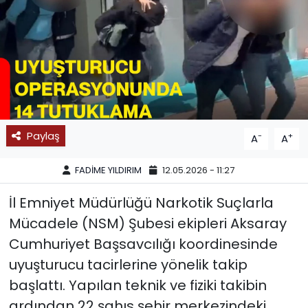
SPOR
11:11 MANŞET
Paylaş
-
+
A
A
FADİME YILDIRIM
12.05.2026 - 11:27
İl Emniyet Müdürlüğü Narkotik Suçlarla
Mücadele (NSM) Şubesi ekipleri Aksaray
Cumhuriyet Başsavcılığı koordinesinde
uyuşturucu tacirlerine yönelik takip
başlattı. Yapılan teknik ve fiziki takibin
ardından 22 şahıs şehir merkezindeki