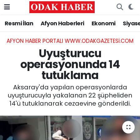
Resmi İlan
Afyon Haberleri
Ekonomi
Siyas
AFYONKARAHİSAR HABERLERİ
Nöbetçi Eczaneler
Resmi İlan
Hava Durumu
AFYON HABER PORTALI WWW.ODAKGAZETESI.COM
Uyuşturucu
ASAYİŞ
Trafik Durumu
operasyonunda 14
tutuklama
GÜNCEL
Süper Lig Puan Durumu ve Fikstür
Aksaray'da yapılan operasyonlarda
SİYASET
Tüm Manşetler
uyuşturucuyla yakalanan 22 şüpheliden
14'ü tutuklanarak cezaevine gönderildi.
EĞİTİM
Son Dakika Haberleri
MAGAZİN
Haber Arşivi
SAĞLIK