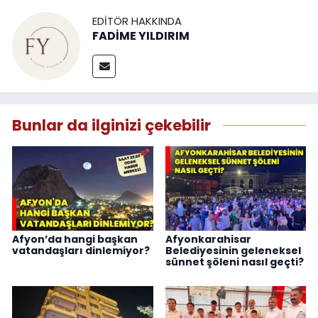
EDITÖR HAKKINDA
FADİME YILDIRIM
Bunlar da ilginizi çekebilir
Afyon’da hangi başkan
Afyonkarahisar
vatandaşları dinlemiyor?
Belediyesinin geleneksel
sünnet şöleni nasıl geçti?