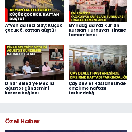
Afyon’da feci olay: Küçük
Emirdağ’da Yaz Kur’an
çocuk 6. kattan düştü!
Kursları Turnuvası finalle
tamamlandı
Dinar Belediye Meclisi
Çay Devlet Hastanesinde
ağustos gündemini
emzirme haftası
karara bağladı
farkındalığı
Özel Haber