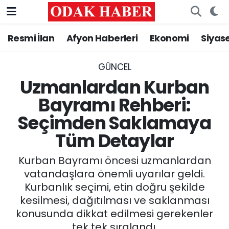
Resmi İlan
Afyon Haberleri
Ekonomi
Siyas
AFYONKARAHİSAR HABERLERİ
Nöbetçi Eczaneler
Resmi İlan
Hava Durumu
GÜNCEL
Uzmanlardan Kurban
ASAYİŞ
Trafik Durumu
Bayramı Rehberi:
Seçimden Saklamaya
GÜNCEL
Süper Lig Puan Durumu ve Fikstür
Tüm Detaylar
SİYASET
Tüm Manşetler
Kurban Bayramı öncesi uzmanlardan
EĞİTİM
Son Dakika Haberleri
vatandaşlara önemli uyarılar geldi.
Kurbanlık seçimi, etin doğru şekilde
MAGAZİN
Haber Arşivi
kesilmesi, dağıtılması ve saklanması
konusunda dikkat edilmesi gerekenler
SAĞLIK
tek tek sıralandı.