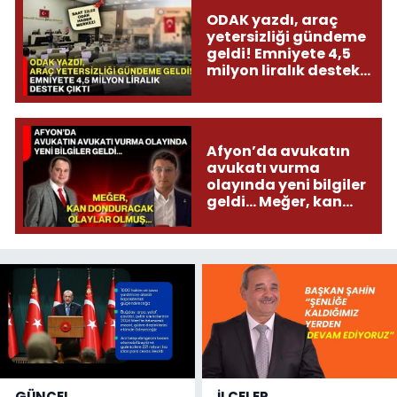
ODAK yazdı, araç
yetersizliği gündeme
geldi! Emniyete 4,5
milyon liralık destek
çıktı
Afyon’da avukatın
avukatı vurma
olayında yeni bilgiler
geldi... Meğer, kan
donduracak olaylar
olmuş...
GÜNCEL
İLÇELER