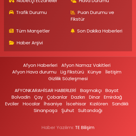
Nöbetçi Eczaneler
Hava Durumu
Trafik Durumu
Puan Durumu ve
Fikstür
Tüm Manşetler
Son Dakika Haberleri
Haber Arşivi
Afyon Haberleri
Afyon Namaz Vakitleri
Afyon Hava durumu
Lig Fikstürü
Künye
İletişim
Gizlilik Sözleşmesi
AFYONKARAHİSAR HABERLERİ
Başmakçı
Bayat
Bolvadin
Çay
Çobanlar
Dazkırı
Dinar
Emirdağ‎
Evciler‎
Hocalar
İhsaniye‎
İscehisar
Kızılören‎
Sandıklı‎
Sinanpaşa
Şuhut
Sultandağı
Haber Yazılımı:
TE Bilişim