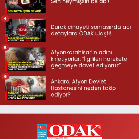
Sen neymişsin be abi!
4
Durak cinayeti sonrasında acı
detaylara ODAK ulaştı!
5
Afyonkarahisar’ın adını
kirletiyorlar: “İlgilileri harekete
geçmeye davet ediyoruz”
6
Ankara, Afyon Devlet
Hastanesini neden takip
ediyor?