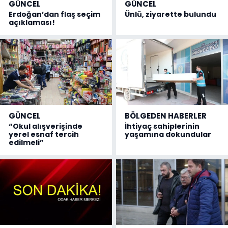
GÜNCEL
GÜNCEL
Erdoğan’dan flaş seçim
Ünlü, ziyarette bulundu
açıklaması!
GÜNCEL
BÖLGEDEN HABERLER
“Okul alışverişinde
İhtiyaç sahiplerinin
yerel esnaf tercih
yaşamına dokundular
edilmeli”