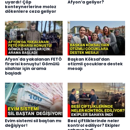
uyardı! Çöp
Afyon’a geliyor?
konteynerlerine moloz
dökenlere ceza geliyor
Afyon'da yakalanan FETÖ
Başkan Köksal’dan
firarisi konuştu! Gömülü
otizmli çocuklara destek
silahlar için arama
mesajı
başladı
Evim sistemi sil baştan mı
Besi çiftliklerinde neler
değişiyor!
kontrol ediliyor? Ekipler