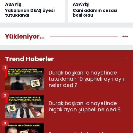
ASAYİŞ
ASAYİŞ
Yakalanan DEAŞ üyesi
Cani adamın cezası
tutuklandı
belli oldu
Yükleniyor...
Trend Haberler
1
Durak başkanı cinayetinde
tutuklanan 10 şüpheli ayrı ayrı
neler dedi?
2
Durak başkanı cinayetinde
bıçaklayan şüpheli ne dedi?
3