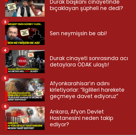
Durak başkanı cinayetinde
bıçaklayan şüpheli ne dedi?
3
Sen neymişsin be abi!
4
Durak cinayeti sonrasında acı
detaylara ODAK ulaştı!
5
Afyonkarahisar’ın adını
kirletiyorlar: “İlgilileri harekete
geçmeye davet ediyoruz”
6
Ankara, Afyon Devlet
Hastanesini neden takip
ediyor?