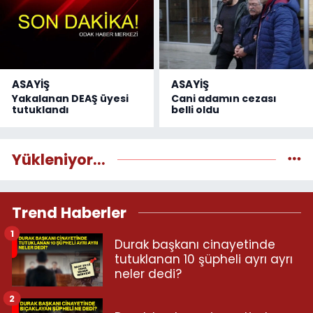
ASAYİŞ
ASAYİŞ
Yakalanan DEAŞ üyesi
Cani adamın cezası
tutuklandı
belli oldu
Yükleniyor...
Trend Haberler
1
Durak başkanı cinayetinde
tutuklanan 10 şüpheli ayrı ayrı
neler dedi?
2