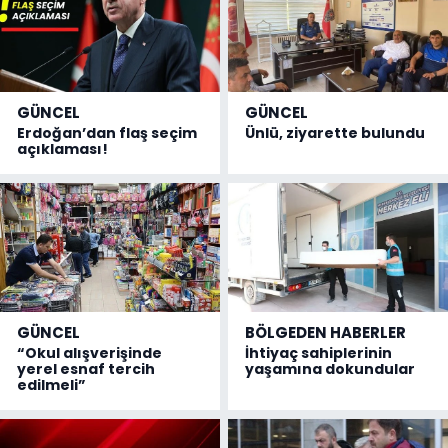
GÜNCEL
GÜNCEL
Erdoğan’dan flaş seçim
Ünlü, ziyarette bulundu
açıklaması!
GÜNCEL
BÖLGEDEN HABERLER
“Okul alışverişinde
İhtiyaç sahiplerinin
yerel esnaf tercih
yaşamına dokundular
edilmeli”