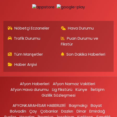
Nöbetçi Eczaneler
Hava Durumu
Trafik Durumu
Puan Durumu ve
Fikstür
Tüm Manşetler
Son Dakika Haberleri
Haber Arşivi
Afyon Haberleri
Afyon Namaz Vakitleri
Afyon Hava durumu
Lig Fikstürü
Künye
İletişim
Gizlilik Sözleşmesi
AFYONKARAHİSAR HABERLERİ
Başmakçı
Bayat
Bolvadin
Çay
Çobanlar
Dazkırı
Dinar
Emirdağ‎
Evciler‎
Hocalar
İhsaniye‎
İscehisar
Kızılören‎
Sandıklı‎