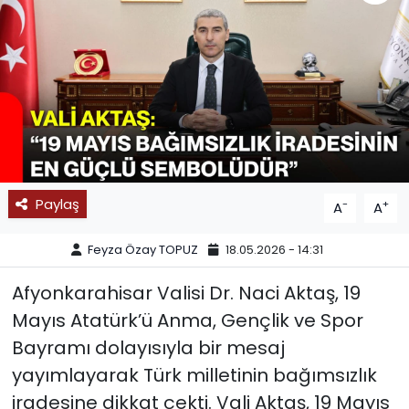
SPOR
11:11 MANŞET
Paylaş
-
+
A
A
Feyza Özay TOPUZ
18.05.2026 - 14:31
Afyonkarahisar Valisi Dr. Naci Aktaş, 19
Mayıs Atatürk’ü Anma, Gençlik ve Spor
Bayramı dolayısıyla bir mesaj
yayımlayarak Türk milletinin bağımsızlık
iradesine dikkat çekti. Vali Aktaş, 19 Mayıs