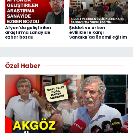
Afyon'da geliştirilen
Şiddet ve erken
araştırma sanayide
evliliklere karşı
ezber bozdu
Sandıklı'da önemli eğitim
Özel Haber