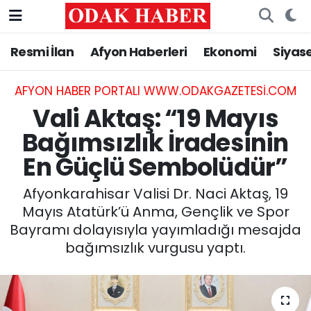
Resmi İlan
Afyon Haberleri
Ekonomi
Siyas
AFYONKARAHİSAR HABERLERİ
Nöbetçi Eczaneler
Resmi İlan
Hava Durumu
AFYON HABER PORTALI WWW.ODAKGAZETESI.COM
Vali Aktaş: “19 Mayıs
ASAYİŞ
Trafik Durumu
Bağımsızlık İradesinin
En Güçlü Sembolüdür”
GÜNCEL
Süper Lig Puan Durumu ve Fikstür
Afyonkarahisar Valisi Dr. Naci Aktaş, 19
SİYASET
Tüm Manşetler
Mayıs Atatürk’ü Anma, Gençlik ve Spor
Bayramı dolayısıyla yayımladığı mesajda
EĞİTİM
Son Dakika Haberleri
bağımsızlık vurgusu yaptı.
MAGAZİN
Haber Arşivi
SAĞLIK