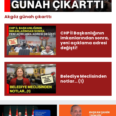
Akgöz günah çıkarttı
CHP İl Başkanlığının
imkanlarından sonra,
yeni açıklama adresi
değişti!
Belediye Meclisinden
notlar... (1)