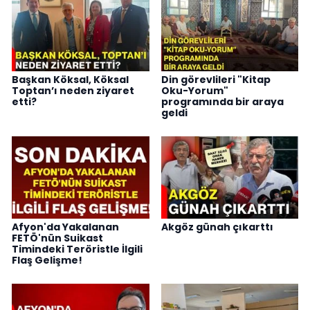
Başkan Köksal, Köksal
Din görevlileri "Kitap
Toptan’ı neden ziyaret
Oku-Yorum"
etti?
programında bir araya
geldi
Afyon'da Yakalanan
Akgöz günah çıkarttı
FETÖ'nün Suikast
Timindeki Teröristle İlgili
Flaş Gelişme!