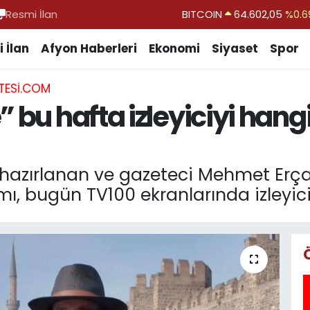
Resmi İlan
DOLAR
47,5986
%0.0
EURO
55,0700
%0.
 İlan
Afyon Haberleri
Ekonomi
Siyaset
Spor
STERLİN
64,2438
%0.2
TESI.COM
GRAM ALTIN
6513.94
%0.3
” bu hafta izleyiciyi hang
BİST100
13.768
%4
 hazırlanan ve gazeteci Mehmet Erça
mı, bugün TV100 ekranlarında izleyic