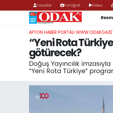
Yazarlar
Fotoğraf
Video
Resmi
AFYONKARAHİSAR HABERLERİ
Nöbetçi Eczaneler
Resmi İlan
Hava Durumu
AFYON HABER PORTALI WWW.ODAKGAZE
“Yeni Rota Türkiye
ASAYİŞ
Trafik Durumu
götürecek?
GÜNCEL
Süper Lig Puan Durumu ve Fikstür
Doğuş Yayıncılık imzasıyla
“Yeni Rota Türkiye” progra
SİYASET
Tüm Manşetler
EĞİTİM
Son Dakika Haberleri
MAGAZİN
Haber Arşivi
SAĞLIK