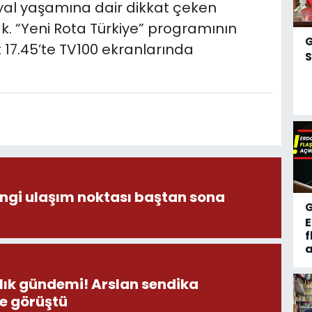
osyal yaşamına dair dikkat çeken
ak. “Yeni Rota Türkiye” programının
17.45’te TV100 ekranlarında
S
angi ulaşım noktası baştan sona
f
a
emi! Arslan sendika
le görüştü