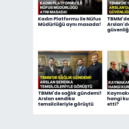
Kadın Platformu ile Nüfus
TBMM'de 
Müdürlüğü aynı masada!
Arslan'd
güvenliği
TBMM'de sağlık gündemi!
Kaymak
Arslan sendika
hangi ku
temsilcileriyle görüştü
etti?