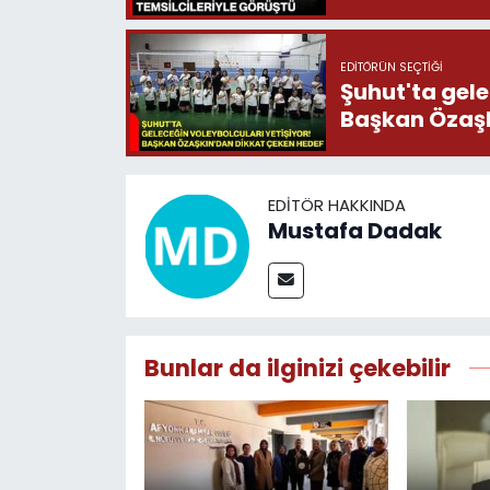
EDITÖRÜN SEÇTIĞI
Şuhut'ta gele
Başkan Özaşk
EDITÖR HAKKINDA
Mustafa Dadak
Bunlar da ilginizi çekebilir