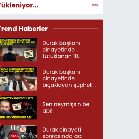
Yükleniyor...
Trend Haberler
Durak başkanı
cinayetinde
tutuklanan 10
şüpheli ayrı ayrı
neler dedi?
Durak başkanı
cinayetinde
bıçaklayan şüpheli
ne dedi?
Sen neymişsin be
abi!
Durak cinayeti
sonrasında acı