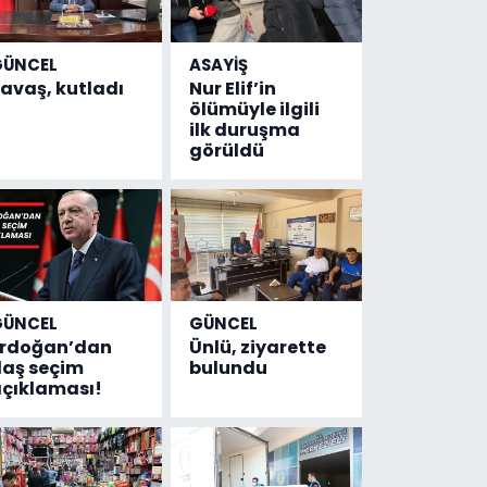
GÜNCEL
ASAYİŞ
avaş, kutladı
Nur Elif’in
ölümüyle ilgili
ilk duruşma
görüldü
GÜNCEL
GÜNCEL
Erdoğan’dan
Ünlü, ziyarette
laş seçim
bulundu
çıklaması!