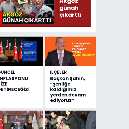
Akgöz
sayısı!
günah
çıkarttı
GÜNCEL
İLÇELER
ENFLASYONU
Başkan Şahin,
İZE
“şenliğe
ETİRECEĞİZ!
kaldığımız
yerden devam
ediyoruz”