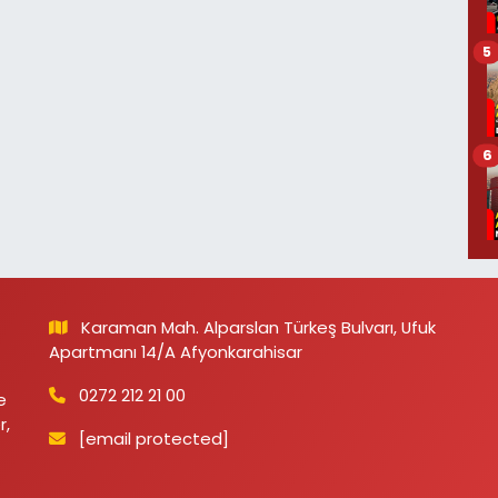
5
6
Karaman Mah. Alparslan Türkeş Bulvarı, Ufuk
Apartmanı 14/A Afyonkarahisar
0272 212 21 00
e
r,
[email protected]