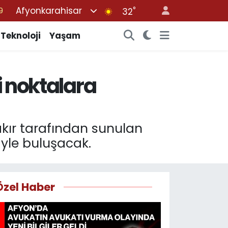
Afyonkarahisar
°
32
6
1
Teknoloji
Yaşam
1
2
i noktalara
8
kır tarafından sunulan
iyle buluşacak.
Özel Haber