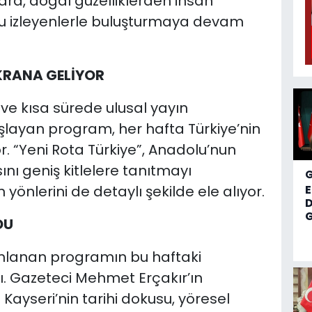
lara, doğal güzelliklerden insan
ru izleyenlerle buluşturmaya devam
KRANA GELİYOR
 ve kısa sürede ulusal yayın
layan program, her hafta Türkiye’nin
or. “Yeni Rota Türkiye”, Anadolu’nun
ını geniş kitlelere tanıtmayı
 yönlerini de detaylı şekilde ele alıyor.
D
G
DU
ımlanan programın bu haftaki
ı. Gazeteci Mehmet Erçakır’ın
yseri’nin tarihi dokusu, yöresel