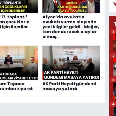
17. toplantı!
Afyon’da avukatın
an çocukların
avukatı vurma olayında
 için öneriler
yeni bilgiler geldi... Meğer,
kan donduracak olaylar
1
olmuş...
2
3
am Topaca
AK Parti Heyeti gündemi
rumları ziyaret
masaya yatırdı
4