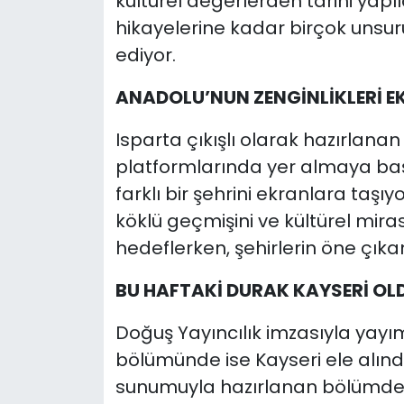
kültürel değerlerden tarihi yapı
hikayelerine kadar birçok unsu
ediyor.
ANADOLU’NUN ZENGİNLİKLERİ E
Isparta çıkışlı olarak hazırlanan
platformlarında yer almaya baş
farklı bir şehrini ekranlara taşıy
köklü geçmişini ve kültürel miras
hedeflerken, şehirlerin öne çıkan
BU HAFTAKİ DURAK KAYSERİ OL
Doğuş Yayıncılık imzasıyla yay
bölümünde ise Kayseri ele alınd
sunumuyla hazırlanan bölümde Ka