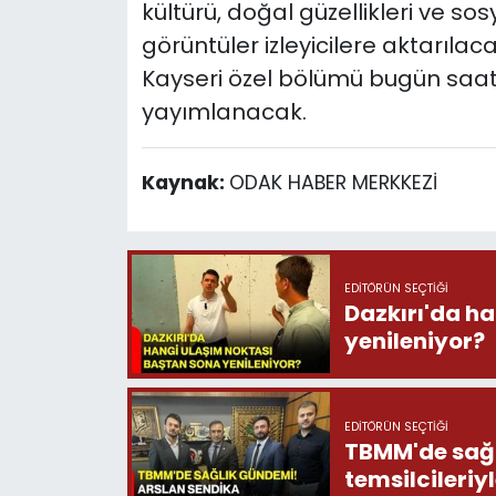
kültürü, doğal güzellikleri ve s
görüntüler izleyicilere aktarılac
Kayseri özel bölümü bugün saat 
yayımlanacak.
Kaynak:
ODAK HABER MERKKEZİ
EDITÖRÜN SEÇTIĞI
Dazkırı'da h
yenileniyor?
EDITÖRÜN SEÇTIĞI
TBMM'de sağlık günd
temsilcileriy