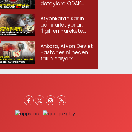
detaylara ODAK
ulaştı!
Afyonkarahisar’ın
adını kirletiyorlar:
“İlgilileri harekete
geçmeye davet
ediyoruz”
Ankara, Afyon Devlet
Hastanesini neden
takip ediyor?