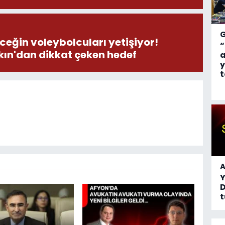
ceğin voleybolcuları yetişiyor!
“
ın'dan dikkat çeken hedef
a
y
t
A
D
t