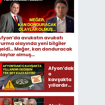
Afyon’da avukatın avukatı
vurma olayında yeni bilgiler
geldi... Meğer, kan donduracak
laylar olmuş...
Afyon’daki
o
kavşakta
yıllardır
değişen
tek şey
kaza