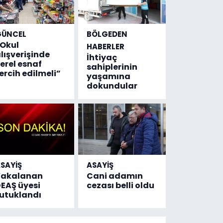
GÜNCEL
BÖLGEDEN
Okul
HABERLER
lışverişinde
İhtiyaç
erel esnaf
sahiplerinin
ercih edilmeli”
yaşamına
dokundular
SAYİŞ
ASAYİŞ
Yakalanan
Cani adamın
EAŞ üyesi
cezası belli oldu
utuklandı