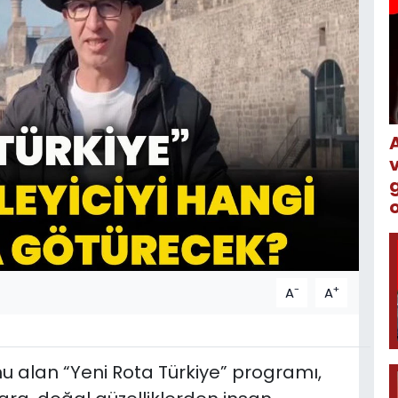
o
-
+
A
A
onu alan “Yeni Rota Türkiye” programı,