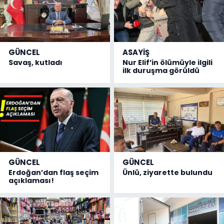
GÜNCEL
ASAYİŞ
Savaş, kutladı
Nur Elif’in ölümüyle ilgili
ilk duruşma görüldü
GÜNCEL
GÜNCEL
Erdoğan’dan flaş seçim
Ünlü, ziyarette bulundu
açıklaması!