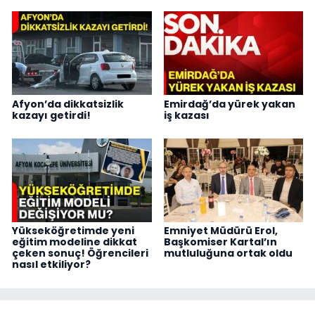
Afyon’da dikkatsizlik
Emirdağ’da yürek yakan
kazayı getirdi!
iş kazası
Yükseköğretimde yeni
Emniyet Müdürü Erol,
eğitim modeline dikkat
Başkomiser Kartal’ın
çeken sonuç! Öğrencileri
mutluluğuna ortak oldu
nasıl etkiliyor?