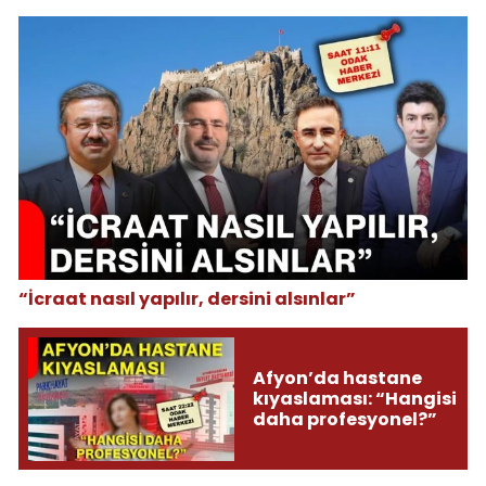
“İcraat nasıl yapılır, dersini alsınlar”
Afyon’da hastane
kıyaslaması: “Hangisi
daha profesyonel?”