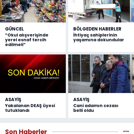
GÜNCEL
BÖLGEDEN HABERLER
“Okul alışverişinde
İhtiyaç sahiplerinin
yerel esnaf tercih
yaşamına dokundular
edilmeli”
ASAYİŞ
ASAYİŞ
Yakalanan DEAŞ üyesi
Cani adamın cezası
tutuklandı
belli oldu
Son Haberler