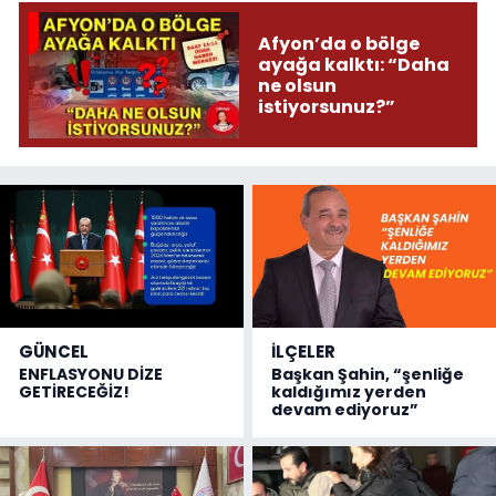
Afyon’da o bölge
ayağa kalktı: “Daha
ne olsun
istiyorsunuz?”
GÜNCEL
İLÇELER
ENFLASYONU DİZE
Başkan Şahin, “şenliğe
GETİRECEĞİZ!
kaldığımız yerden
devam ediyoruz”