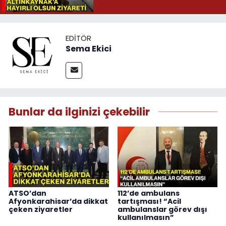
EDITÖR
Sema Ekici
Bunlar da ilginizi çekebilir
ATSO’dan
112’de ambulans
Afyonkarahisar’da dikkat
tartışması! “Acil
çeken ziyaretler
ambulanslar görev dışı
kullanılmasın”