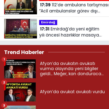
17:39
112’de ambulans tartışması!
“Acil ambulanslar görev dışı
kullanılmasın”
Emirdağ‎
17:31
Emirdağ’da yeni eğitim
yılı öncesi hazırlıklar masaya
yatırıldı
Trend Haberler
1
Afyon’da avukatın avukatı
vurma olayında yeni bilgiler
geldi... Meğer, kan donduracak
olaylar olmuş...
2
Afyon’da avukat avukatı vurdu
3