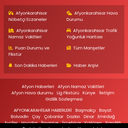
Afyonkarahisar
Afyonkarahisar Hava
Nöbetçi Eczaneler
Durumu
Afyonkarahisar
Afyonkarahisar Trafik
Namaz Vakitleri
Yoğunluk Haritası
Puan Durumu ve
Tüm Manşetler
Fikstür
Son Dakika Haberleri
Haber Arşivi
Afyon Haberleri
Afyon Namaz Vakitleri
Afyon Hava durumu
Lig Fikstürü
Künye
İletişim
Gizlilik Sözleşmesi
AFYONKARAHİSAR HABERLERİ
Başmakçı
Bayat
Bolvadin
Çay
Çobanlar
Dazkırı
Dinar
Emirdağ‎
Evciler‎
Hocalar
İhsaniye‎
İscehisar
Kızılören‎
Sandıklı‎