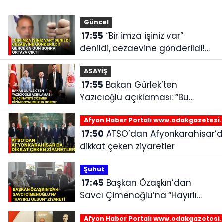
Güncel
17:55
“Bir imza işiniz var”
denildi, cezaevine gönderildi!
Gerçek 9 gün sonra ortaya
çıktı
ASAYİŞ
17:55
Bakan Gürlek’ten
Yazıcıoğlu açıklaması: “Bu
cinayeti çözmek bizim
boynumuzun borcu”
Afyon Haber Portalı www.odakgazetesi
17:50
ATSO’dan Afyonkarahisar’da
dikkat çeken ziyaretler
Şuhut
17:45
Başkan Özaşkın’dan
Savcı Çimenoğlu’na “Hayırlı
olsun” ziyareti
Afyon Haber Portalı www.odakgazetesi