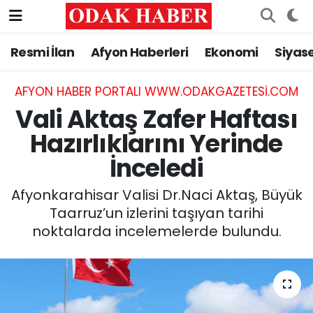
Resmi İlan
Afyon Haberleri
Ekonomi
Siyas
AFYONKARAHİSAR HABERLERİ
Afyonkarahisar Nöbetçi Eczaneler
Resmi İlan
Afyonkarahisar Hava Durumu
AFYON HABER PORTALI WWW.ODAKGAZETESI.COM
Vali Aktaş Zafer Haftası
ASAYİŞ
Afyonkarahisar Namaz Vakitleri
Hazırlıklarını Yerinde
İnceledi
GÜNCEL
Afyonkarahisar Trafik Yoğunluk Haritası
Afyonkarahisar Valisi Dr.Naci Aktaş, Büyük
SİYASET
Süper Lig Puan Durumu ve Fikstür
Taarruz’un izlerini taşıyan tarihi
noktalarda incelemelerde bulundu.
EĞİTİM
Tüm Manşetler
MAGAZİN
Son Dakika Haberleri
SAĞLIK
Haber Arşivi