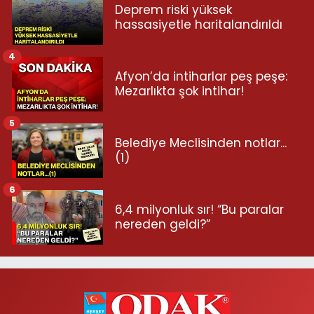
Deprem riski yüksek
hassasiyetle haritalandırıldı
4
Afyon’da intiharlar peş peşe:
Mezarlıkta şok intihar!
5
Belediye Meclisinden notlar...
(1)
6
6,4 milyonluk sır! “Bu paralar
nereden geldi?”