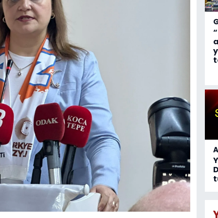
“
a
y
t
A
D
t