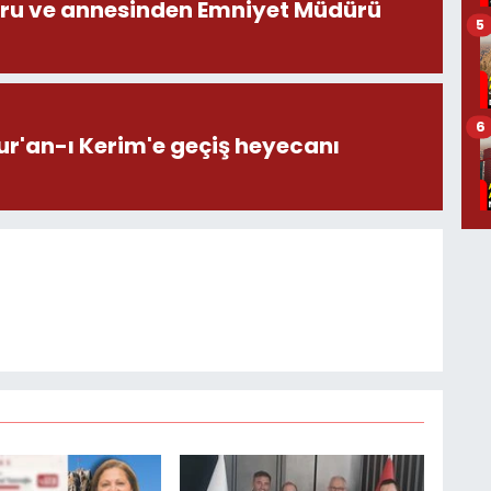
ru ve annesinden Emniyet Müdürü
5
6
ur'an-ı Kerim'e geçiş heyecanı