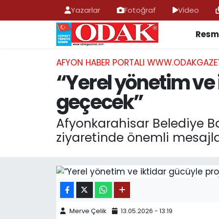
Yazarlar
Fotoğraf
Video
Resmi
AFYONKARAHİSAR HABERLERİ
Nöbetçi Eczaneler
Resmi İlan
Hava Durumu
AFYON HABER PORTALI WWW.ODAKGAZE
“Yerel yönetim ve 
ASAYİŞ
Trafik Durumu
geçecek”
GÜNCEL
Süper Lig Puan Durumu ve Fikstür
Afyonkarahisar Belediye Ba
ziyaretinde önemli mesajlar
SİYASET
Tüm Manşetler
EĞİTİM
Son Dakika Haberleri
MAGAZİN
Haber Arşivi
SAĞLIK
Merve Çelik
13.05.2026 - 13:19