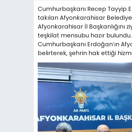
Cumhurbaşkanı Recep Tayyip Erd
SPOR
takılan Afyonkarahisar Belediye 
11:11 MANŞET
Afyonkarahisar İl Başkanlığını zi
teşkilat mensubu hazır bulundu
Cumhurbaşkanı Erdoğan’ın Afyonk
belirterek, şehrin hak ettiği hizm