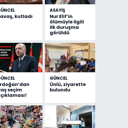
GÜNCEL
ASAYİŞ
avaş, kutladı
Nur Elif’in
ölümüyle ilgili
ilk duruşma
görüldü
GÜNCEL
GÜNCEL
Erdoğan’dan
Ünlü, ziyarette
laş seçim
bulundu
çıklaması!