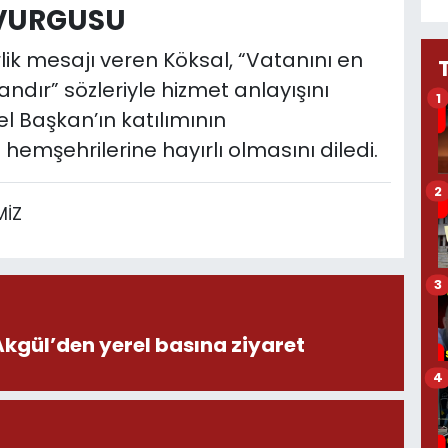
 VURGUSU
ik mesajı veren Köksal, “Vatanını en
andır” sözleriyle hizmet anlayışını
1
el Başkan’ın katılımının
hemşehrilerine hayırlı olmasını diledi.
2
MİZ
3
ül’den yerel basına ziyaret
4