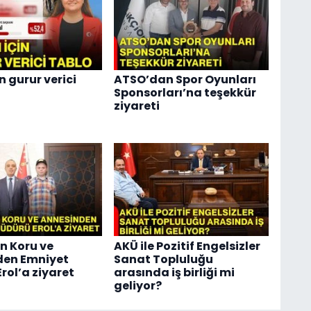
n gurur verici
ATSO’dan Spor Oyunları
Sponsorları’na teşekkür
ziyareti
n Koru ve
AKÜ ile Pozitif Engelsizler
den Emniyet
Sanat Topluluğu
rol’a ziyaret
arasında iş birliği mi
geliyor?