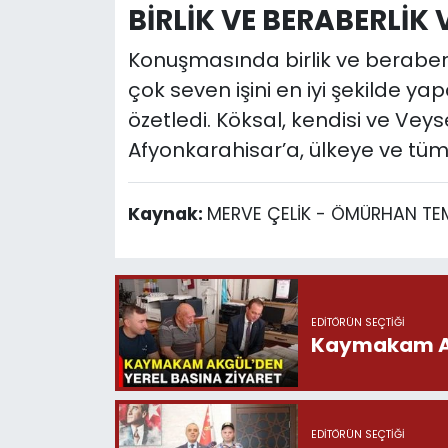
BİRLİK VE BERABERLİK
Konuşmasında birlik ve beraberl
çok seven işini en iyi şekilde yap
özetledi. Köksal, kendisi ve Veys
Afyonkarahisar’a, ülkeye ve tüm 
Kaynak:
MERVE ÇELİK - ÖMÜRHAN TE
EDITÖRÜN SEÇTIĞI
Kaymakam Akg
EDITÖRÜN SEÇTIĞI