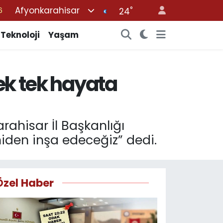
Afyonkarahisar
°
6
24
2
Teknoloji
Yaşam
2
2
tek tek hayata
0
6
rahisar İl Başkanlığı
niden inşa edeceğiz” dedi.
Özel Haber