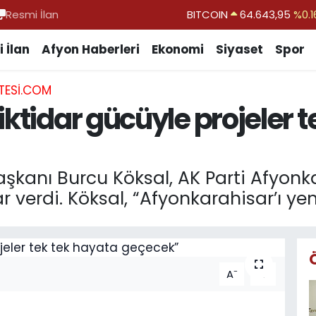
Resmi İlan
DOLAR
47,6006
%0.0
EURO
55,0250
%0.0
 İlan
Afyon Haberleri
Ekonomi
Siyaset
Spor
STERLİN
64,2398
%0.
TESI.COM
GRAM ALTIN
6500.87
%0.1
iktidar gücüyle projeler 
BİST100
13.799
%7
BITCOIN
64.643,95
%0.1
şkanı Burcu Köksal, AK Parti Afyonka
 verdi. Köksal, “Afyonkarahisar’ı ye
-
+
A
A