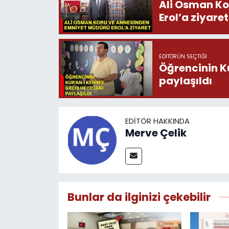
Ali Osman Ko
Erol’a ziyaret
EDITÖRÜN SEÇTIĞI
Öğrencinin K
paylaşıldı
EDITÖR HAKKINDA
Merve Çelik
Bunlar da ilginizi çekebilir