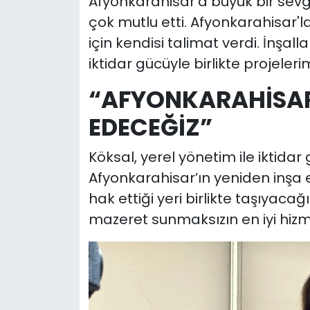
Afyonkarahisar'a büyük bir sevgi
çok mutlu etti. Afyonkarahisar'la 
için kendisi talimat verdi. İnşa
iktidar gücüyle birlikte projeler
“AFYONKARAHİSAR’
EDECEĞİZ”
Köksal, yerel yönetim ile iktida
Afyonkarahisar’ın yeniden inşa ed
hak ettiği yeri birlikte taşıyaca
mazeret sunmaksızın en iyi hizme