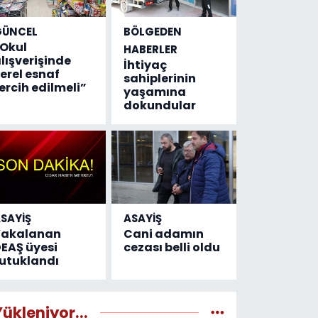
GÜNCEL
BÖLGEDEN
Okul
HABERLER
lışverişinde
İhtiyaç
erel esnaf
sahiplerinin
ercih edilmeli”
yaşamına
dokundular
SAYİŞ
ASAYİŞ
Yakalanan
Cani adamın
EAŞ üyesi
cezası belli oldu
utuklandı
Yükleniyor...