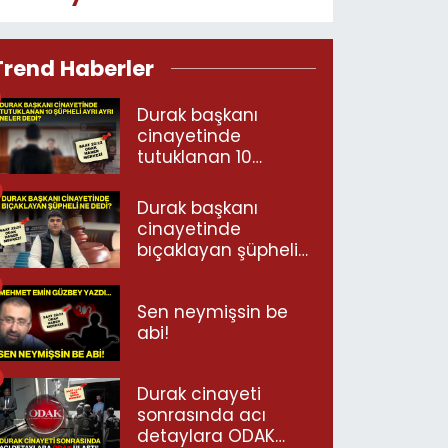
Trend Haberler
Durak başkanı
cinayetinde
tutuklanan 10
şüpheli ayrı ayrı
neler dedi?
Durak başkanı
cinayetinde
bıçaklayan şüpheli
ne dedi?
Sen neymişsin be
abi!
Durak cinayeti
sonrasında acı
detaylara ODAK