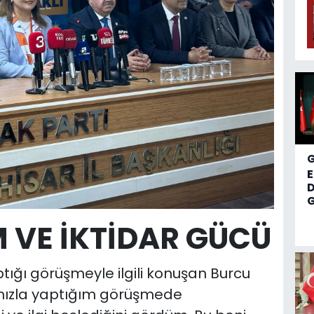
D
G
 VE İKTİDAR GÜCÜ
ığı görüşmeyle ilgili konuşan Burcu
mızla yaptığım görüşmede