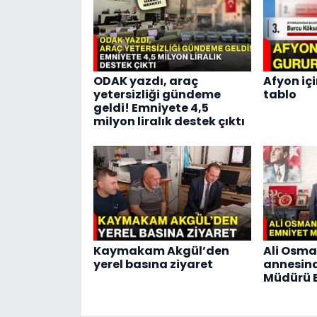
ODAK yazdı, araç
Afyon içi
yetersizliği gündeme
tablo
geldi! Emniyete 4,5
milyon liralık destek çıktı
Kaymakam Akgül’den
Ali Osma
yerel basına ziyaret
annesin
Müdürü E