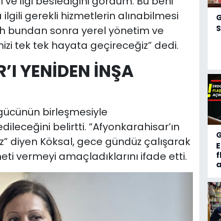
 ve ilgi beslediğini gördüm. Bu beni
ilgili gerekli hizmetlerin alınabilmesi
S
llah bundan sonra yerel yönetim ve
imizi tek tek hayata geçireceğiz” dedi.
I YENİDEN İNŞA
r gücünün birleşmesiyle
ileceğini belirtti. “Afyonkarahisar’ın
ğız” diyen Köksal, gece gündüz çalışarak
ti vermeyi amaçladıklarını ifade etti.
f
a