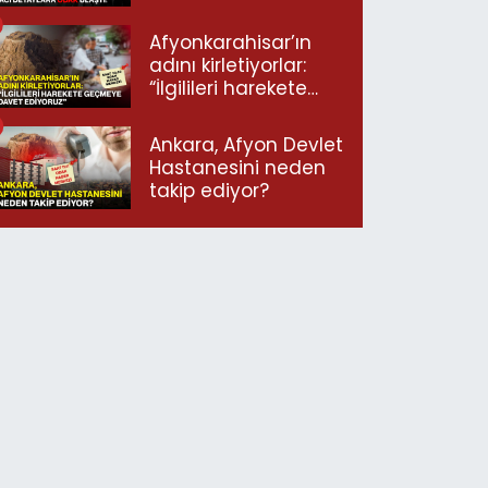
ulaştı!
Afyonkarahisar’ın
adını kirletiyorlar:
“İlgilileri harekete
geçmeye davet
ediyoruz”
Ankara, Afyon Devlet
Hastanesini neden
takip ediyor?