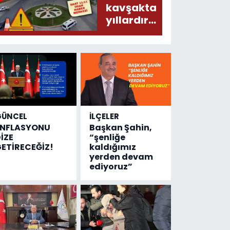
donduracak
kavşakta
olaylar
yıllardır
olmuş...
değişen
tek şey
kaza
sayısı!
GÜNCEL
İLÇELER
ENFLASYONU
Başkan Şahin,
İZE
“şenliğe
ETİRECEĞİZ!
kaldığımız
yerden devam
ediyoruz”