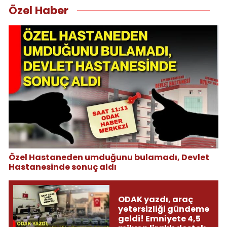
Özel Haber
Özel Hastaneden umduğunu bulamadı, Devlet
Hastanesinde sonuç aldı
ODAK yazdı, araç
yetersizliği gündeme
geldi! Emniyete 4,5