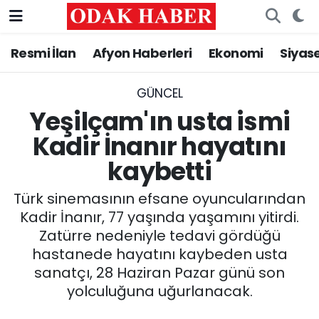
Resmi İlan
Afyon Haberleri
Ekonomi
Siyas
AFYONKARAHİSAR HABERLERİ
Nöbetçi Eczaneler
Resmi İlan
Hava Durumu
GÜNCEL
Yeşilçam'ın usta ismi
ASAYİŞ
Trafik Durumu
Kadir İnanır hayatını
kaybetti
GÜNCEL
Süper Lig Puan Durumu ve Fikstür
Türk sinemasının efsane oyuncularından
SİYASET
Tüm Manşetler
Kadir İnanır, 77 yaşında yaşamını yitirdi.
Zatürre nedeniyle tedavi gördüğü
EĞİTİM
Son Dakika Haberleri
hastanede hayatını kaybeden usta
sanatçı, 28 Haziran Pazar günü son
MAGAZİN
Haber Arşivi
yolculuğuna uğurlanacak.
SAĞLIK