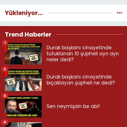
Yükleniyor...
Trend Haberler
1
Durak başkanı cinayetinde
tutuklanan 10 şüpheli ayrı ayrı
neler dedi?
2
Durak başkanı cinayetinde
bıçaklayan şüpheli ne dedi?
3
Sen neymişsin be abi!
4