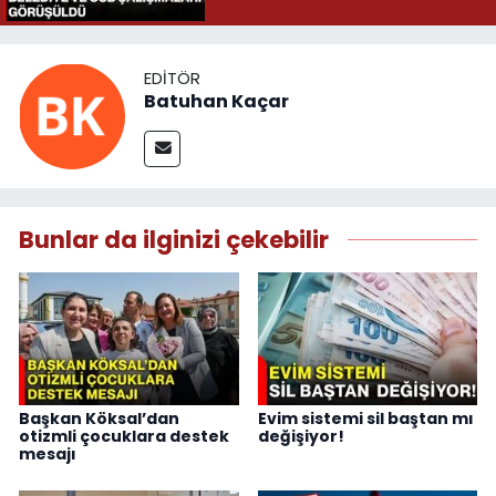
EDITÖR
Batuhan Kaçar
Bunlar da ilginizi çekebilir
Başkan Köksal’dan
Evim sistemi sil baştan mı
otizmli çocuklara destek
değişiyor!
mesajı