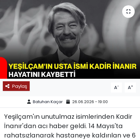
SPOR
11:11 MANŞET
Paylaş
-
+
A
A
Batuhan Kaçar
26.06.2026 - 19:00
Yeşilçam'ın unutulmaz isimlerinden Kadir
İnanır'dan acı haber geldi. 14 Mayıs'ta
rahatsızlanarak hastaneye kaldırılan ve 6