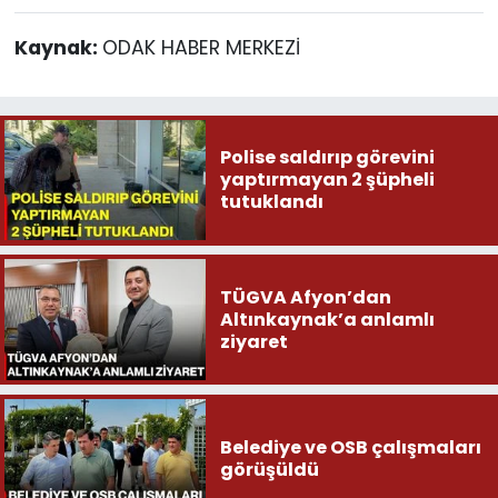
Kaynak:
ODAK HABER MERKEZİ
Polise saldırıp görevini
yaptırmayan 2 şüpheli
tutuklandı
TÜGVA Afyon’dan
Altınkaynak’a anlamlı
ziyaret
Belediye ve OSB çalışmaları
görüşüldü