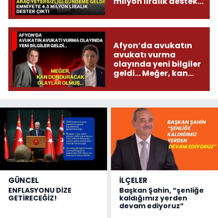
milyon liralık destek
çıktı
Afyon’da avukatın
avukatı vurma
olayında yeni bilgiler
geldi... Meğer, kan
donduracak olaylar
olmuş...
GÜNCEL
İLÇELER
ENFLASYONU DİZE
Başkan Şahin, “şenliğe
GETİRECEĞİZ!
kaldığımız yerden
devam ediyoruz”