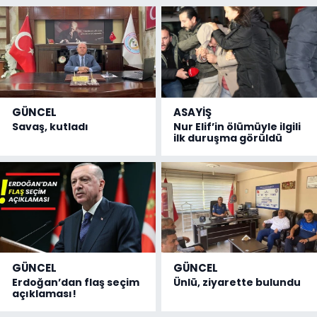
GÜNCEL
ASAYİŞ
Savaş, kutladı
Nur Elif’in ölümüyle ilgili
ilk duruşma görüldü
GÜNCEL
GÜNCEL
Erdoğan’dan flaş seçim
Ünlü, ziyarette bulundu
açıklaması!