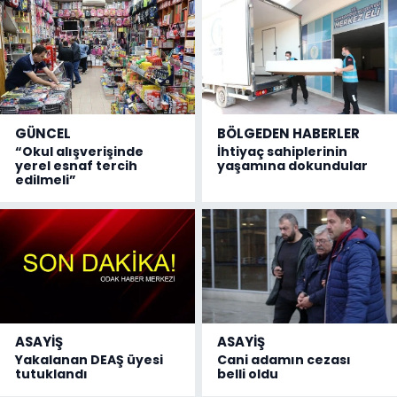
GÜNCEL
BÖLGEDEN HABERLER
“Okul alışverişinde
İhtiyaç sahiplerinin
yerel esnaf tercih
yaşamına dokundular
edilmeli”
ASAYİŞ
ASAYİŞ
Yakalanan DEAŞ üyesi
Cani adamın cezası
tutuklandı
belli oldu