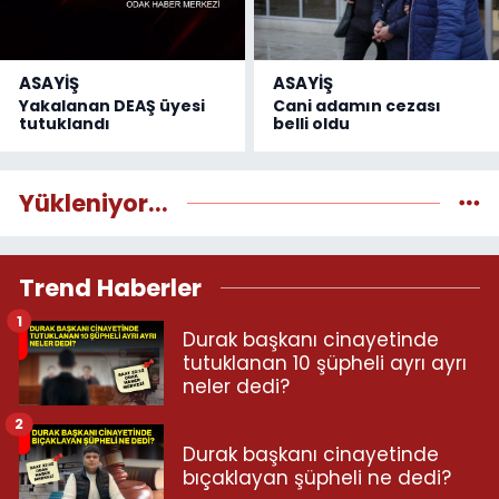
ASAYİŞ
ASAYİŞ
Yakalanan DEAŞ üyesi
Cani adamın cezası
tutuklandı
belli oldu
Yükleniyor...
Trend Haberler
1
Durak başkanı cinayetinde
tutuklanan 10 şüpheli ayrı ayrı
neler dedi?
2
Durak başkanı cinayetinde
bıçaklayan şüpheli ne dedi?