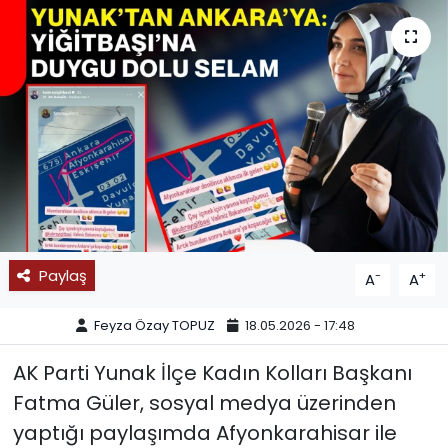
SPOR
11:11 MANŞET
Paylaş
-
+
A
A
Feyza Özay TOPUZ
18.05.2026 - 17:48
AK Parti Yunak İlçe Kadın Kolları Başkanı
Fatma Güler, sosyal medya üzerinden
yaptığı paylaşımda Afyonkarahisar ile