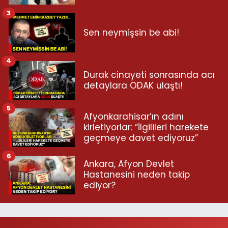
3
Sen neymişsin be abi!
4
Durak cinayeti sonrasında acı
detaylara ODAK ulaştı!
5
Afyonkarahisar’ın adını
kirletiyorlar: “İlgilileri harekete
geçmeye davet ediyoruz”
6
Ankara, Afyon Devlet
Hastanesini neden takip
ediyor?