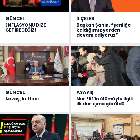
GÜNCEL
İLÇELER
ENFLASYONU DİZE
Başkan Şahin, “şenliğe
GETİRECEĞİZ!
kaldığımız yerden
devam ediyoruz”
GÜNCEL
ASAYİŞ
Savaş, kutladı
Nur Elif’in ölümüyle ilgili
ilk duruşma görüldü