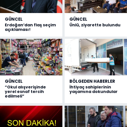
GÜNCEL
GÜNCEL
Erdoğan’dan flaş seçim
Ünlü, ziyarette bulundu
açıklaması!
GÜNCEL
BÖLGEDEN HABERLER
“Okul alışverişinde
İhtiyaç sahiplerinin
yerel esnaf tercih
yaşamına dokundular
edilmeli”