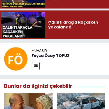
Çalıntı araçla kaçarken
yakalandı!
MUHABIR
Feyza Özay TOPUZ
Bunlar da ilginizi çekebilir