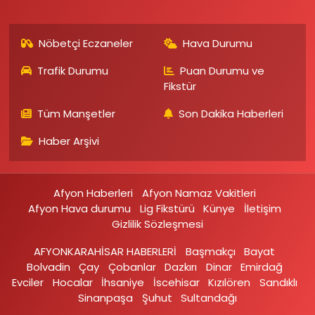
Nöbetçi Eczaneler
Hava Durumu
Trafik Durumu
Puan Durumu ve
Fikstür
Tüm Manşetler
Son Dakika Haberleri
Haber Arşivi
Afyon Haberleri
Afyon Namaz Vakitleri
Afyon Hava durumu
Lig Fikstürü
Künye
İletişim
Gizlilik Sözleşmesi
AFYONKARAHİSAR HABERLERİ
Başmakçı
Bayat
Bolvadin
Çay
Çobanlar
Dazkırı
Dinar
Emirdağ‎
Evciler‎
Hocalar
İhsaniye‎
İscehisar
Kızılören‎
Sandıklı‎
Sinanpaşa
Şuhut
Sultandağı