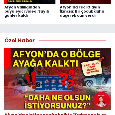
Afyon Valiliğinden
Afyon’da Feci Olayın
büyüleyici video: Sayılı
İkincisi: Bir çocuk daha
günler kaldı
düşerek can verdi
Özel Haber
Afyon’da o bölge ayağa kalktı: “Daha ne olsun