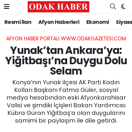
Resmi İlan
Afyon Haberleri
Ekonomi
Siyas
AFYONKARAHİSAR HABERLERİ
Nöbetçi Eczaneler
Resmi İlan
Hava Durumu
AFYON HABER PORTALI WWW.ODAKGAZETESI.COM
Yunak’tan Ankara’ya:
ASAYİŞ
Trafik Durumu
Yiğitbaşı’na Duygu Dolu
Selam
GÜNCEL
Süper Lig Puan Durumu ve Fikstür
Konya’nın Yunak ilçesi AK Parti Kadın
SİYASET
Tüm Manşetler
Kolları Başkanı Fatma Güler, sosyal
medya hesabından eski Afyonkarahisar
EĞİTİM
Son Dakika Haberleri
Valisi ve şimdiki İçişleri Bakan Yardımcısı
Kübra Güran Yiğitbaş’a olan duygularını
MAGAZİN
Haber Arşivi
samimi bir paylaşım ile dile getirdi.
SAĞLIK