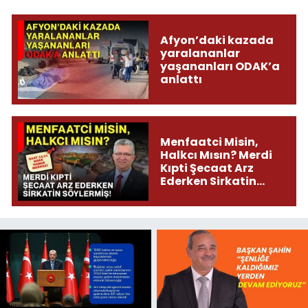
Afyon’daki kazada
yaralananlar
yaşananları ODAK’a
anlattı
Menfaatci Misin,
Halkcı Mısın? Merdi
Kıpti Şecaat Arz
Ederken Sirkatin
Söylermiş!