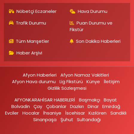
Nöbetçi Eczaneler
Hava Durumu
Trafik Durumu
Puan Durumu ve
Fikstür
Tüm Manşetler
Son Dakika Haberleri
Haber Arşivi
Afyon Haberleri
Afyon Namaz Vakitleri
Afyon Hava durumu
Lig Fikstürü
Künye
İletişim
Gizlilik Sözleşmesi
AFYONKARAHİSAR HABERLERİ
Başmakçı
Bayat
Bolvadin
Çay
Çobanlar
Dazkırı
Dinar
Emirdağ‎
Evciler‎
Hocalar
İhsaniye‎
İscehisar
Kızılören‎
Sandıklı‎
Sinanpaşa
Şuhut
Sultandağı