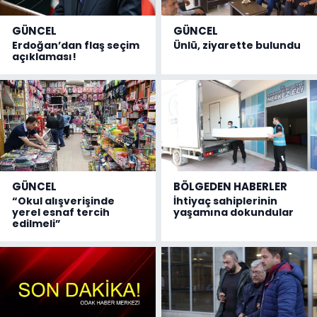
GÜNCEL
GÜNCEL
Erdoğan’dan flaş seçim
Ünlü, ziyarette bulundu
açıklaması!
GÜNCEL
BÖLGEDEN HABERLER
“Okul alışverişinde
İhtiyaç sahiplerinin
yerel esnaf tercih
yaşamına dokundular
edilmeli”