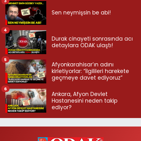
3
Sen neymişsin be abi!
4
Durak cinayeti sonrasında acı
detaylara ODAK ulaştı!
5
Afyonkarahisar’ın adını
kirletiyorlar: “İlgilileri harekete
geçmeye davet ediyoruz”
6
Ankara, Afyon Devlet
Hastanesini neden takip
ediyor?