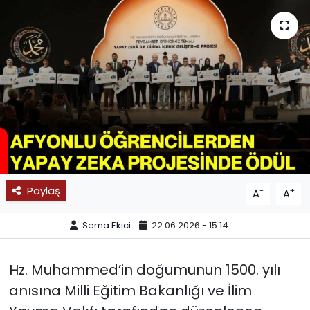
SPOR
11:11 MANŞET
Paylaş
-
+
A
A
Sema Ekici
22.06.2026 - 15:14
Hz. Muhammed’in doğumunun 1500. yılı
anısına Milli Eğitim Bakanlığı ve İlim