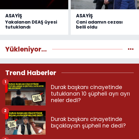
ASAYİŞ
ASAYİŞ
Yakalanan DEAŞ üyesi
Cani adamın cezası
tutuklandı
belli oldu
Yükleniyor...
Trend Haberler
1
Durak başkanı cinayetinde
tutuklanan 10 şüpheli ayrı ayrı
neler dedi?
2
Durak başkanı cinayetinde
bıçaklayan şüpheli ne dedi?