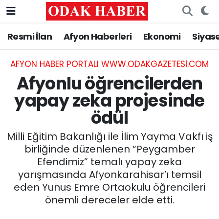
Resmi İlan
Afyon Haberleri
Ekonomi
Siyas
AFYONKARAHİSAR HABERLERİ
Nöbetçi Eczaneler
Resmi İlan
Hava Durumu
AFYON HABER PORTALI WWW.ODAKGAZETESI.COM
Afyonlu öğrencilerden
ASAYİŞ
Trafik Durumu
yapay zeka projesinde
ödül
GÜNCEL
Süper Lig Puan Durumu ve Fikstür
Milli Eğitim Bakanlığı ile İlim Yayma Vakfı iş
SİYASET
Tüm Manşetler
birliğinde düzenlenen “Peygamber
Efendimiz” temalı yapay zeka
EĞİTİM
Son Dakika Haberleri
yarışmasında Afyonkarahisar’ı temsil
eden Yunus Emre Ortaokulu öğrencileri
MAGAZİN
Haber Arşivi
önemli dereceler elde etti.
SAĞLIK