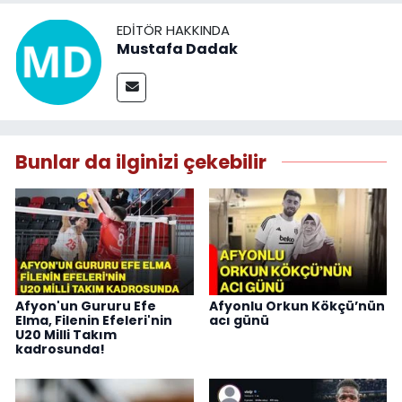
EDITÖR HAKKINDA
Mustafa Dadak
Bunlar da ilginizi çekebilir
Afyon'un Gururu Efe
Afyonlu Orkun Kökçü’nün
Elma, Filenin Efeleri'nin
acı günü
U20 Milli Takım
kadrosunda!