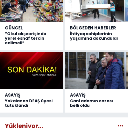
GÜNCEL
BÖLGEDEN HABERLER
“Okul alışverişinde
İhtiyaç sahiplerinin
yerel esnaf tercih
yaşamına dokundular
edilmeli”
ASAYİŞ
ASAYİŞ
Yakalanan DEAŞ üyesi
Cani adamın cezası
tutuklandı
belli oldu
Yükleniyor...