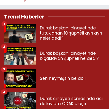
Trend Haberler
1
Durak başkanı cinayetinde
tutuklanan 10 şüpheli ayrı ayrı
neler dedi?
2
Durak başkanı cinayetinde
bıçaklayan şüpheli ne dedi?
3
Sen neymişsin be abi!
4
Durak cinayeti sonrasında acı
detaylara ODAK ulaştı!