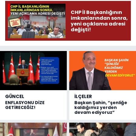
CHP İl Başkanlığının
imkanlarından sonra,
yeni açıklama adresi
değişti!
GÜNCEL
İLÇELER
ENFLASYONU DİZE
Başkan Şahin, “şenliğe
GETİRECEĞİZ!
kaldığımız yerden
devam ediyoruz”