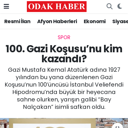
Resmi İlan
Afyon Haberleri
Ekonomi
Siyas
AFYONKARAHİSAR HABERLERİ
Nöbetçi Eczaneler
Resmi İlan
Hava Durumu
SPOR
100. Gazi Koşusu’nu kim
ASAYİŞ
Trafik Durumu
kazandı?
GÜNCEL
Süper Lig Puan Durumu ve Fikstür
Gazi Mustafa Kemal Atatürk adına 1927
yılından bu yana düzenlenen Gazi
SİYASET
Tüm Manşetler
Koşusu’nun 100’üncüsü İstanbul Veliefendi
Hipodromu’nda büyük bir heyecana
EĞİTİM
Son Dakika Haberleri
sahne olurken, yarışın galibi “Bay
Nalçakan” isimli safkan oldu.
MAGAZİN
Haber Arşivi
SAĞLIK