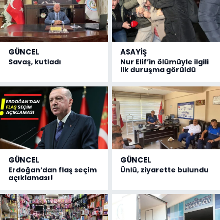
GÜNCEL
ASAYİŞ
Savaş, kutladı
Nur Elif’in ölümüyle ilgili
ilk duruşma görüldü
GÜNCEL
GÜNCEL
Erdoğan’dan flaş seçim
Ünlü, ziyarette bulundu
açıklaması!