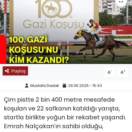
SPOR
11:11 MANŞET
Paylaş
-
+
A
A
Mustafa Dadak
29.06.2026 - 15:43
Çim pistte 2 bin 400 metre mesafede
koşulan ve 22 safkanın katıldığı yarışta,
startla birlikte yoğun bir rekabet yaşandı.
Emrah Nalçakan’ın sahibi olduğu,