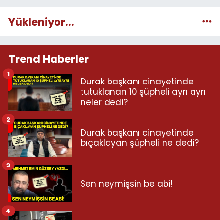
Yükleniyor...
Trend Haberler
1
Durak başkanı cinayetinde
tutuklanan 10 şüpheli ayrı ayrı
neler dedi?
2
Durak başkanı cinayetinde
bıçaklayan şüpheli ne dedi?
3
Sen neymişsin be abi!
4