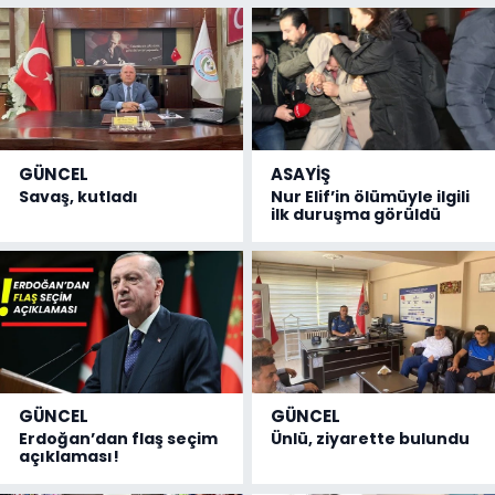
GÜNCEL
ASAYİŞ
Savaş, kutladı
Nur Elif’in ölümüyle ilgili
ilk duruşma görüldü
GÜNCEL
GÜNCEL
Erdoğan’dan flaş seçim
Ünlü, ziyarette bulundu
açıklaması!