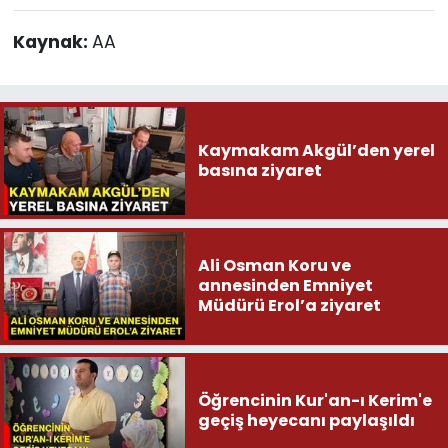
Kaynak:
AA
Kaymakam Akgül’den yerel
basına ziyaret
Ali Osman Koru ve
annesinden Emniyet
Müdürü Erol’a ziyaret
Öğrencinin Kur'an-ı Kerim'e
geçiş heyecanı paylaşıldı