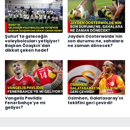
Şuhut'ta geleceğin
Jayden Oosterwolde'nin
voleybolcuları yetişiyor!
son durumu ne, sahalara
Başkan Özaşkın'dan
ne zaman dönecek?
dikkat çeken hedef
Vangelis Pavlidis
Osimhen, Galatasaray'ın
Fenerbahçe'ye mi
teklifini geri çevirdi!
geliyor?