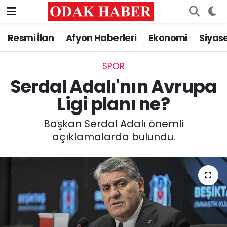
Resmi İlan
Afyon Haberleri
Ekonomi
Siyas
AFYONKARAHİSAR HABERLERİ
Nöbetçi Eczaneler
Resmi İlan
Hava Durumu
SPOR
Serdal Adalı'nın Avrupa
ASAYİŞ
Trafik Durumu
Ligi planı ne?
GÜNCEL
Süper Lig Puan Durumu ve Fikstür
Başkan Serdal Adalı önemli
açıklamalarda bulundu.
SİYASET
Tüm Manşetler
EĞİTİM
Son Dakika Haberleri
MAGAZİN
Haber Arşivi
SAĞLIK