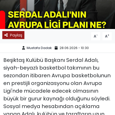
SPOR
11:11 MANŞET
Paylaş
-
+
A
A
Mustafa Dadak
28.06.2026 - 10:30
Beşiktaş Kulübü Başkanı Serdal Adalı,
siyah-beyazlı basketbol takımının bu
sezondan itibaren Avrupa basketbolunun
en prestijli organizasyonu olan Avrupa
Ligi'nde mücadele edecek olmasının
büyük bir gurur kaynağı olduğunu söyledi.
Sosyal medya hesabından açıklama
yapan Adalı, kulübün ve taraftarın uzun