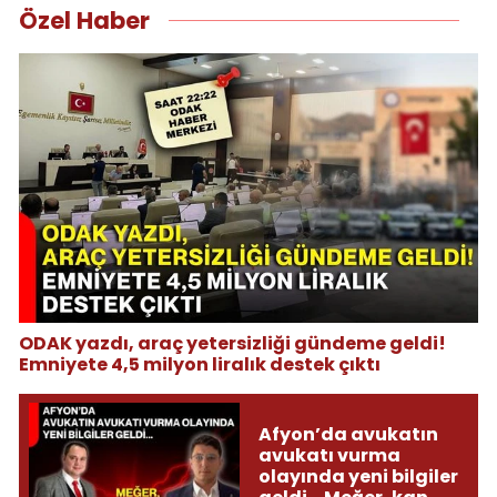
Özel Haber
ODAK yazdı, araç yetersizliği gündeme geldi!
Emniyete 4,5 milyon liralık destek çıktı
Afyon’da avukatın
avukatı vurma
olayında yeni bilgiler