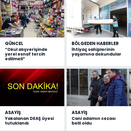
GÜNCEL
BÖLGEDEN HABERLER
“Okul alışverişinde
İhtiyaç sahiplerinin
yerel esnaf tercih
yaşamına dokundular
edilmeli”
ASAYİŞ
ASAYİŞ
Yakalanan DEAŞ üyesi
Cani adamın cezası
tutuklandı
belli oldu