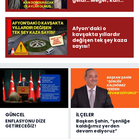
geldi... Meğer, kan
donduracak olaylar
olmuş...
Afyon’daki o
kavşakta yıllardır
değişen tek şey kaza
sayısı!
GÜNCEL
İLÇELER
ENFLASYONU DİZE
Başkan Şahin, “şenliğe
GETİRECEĞİZ!
kaldığımız yerden
devam ediyoruz”