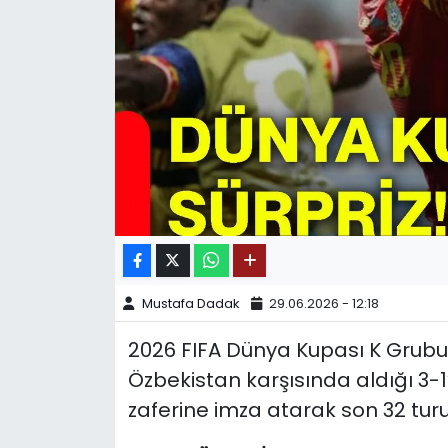
SPOR
11:11 MANŞET
Mustafa Dadak
29.06.2026 - 12:18
2026 FIFA Dünya Kupası K Grub
Özbekistan karşısında aldığı 3-1’l
zaferine imza atarak son 32 tur