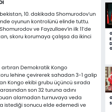
DI
zbekistan, 10. dakikada Shomurodov’un
ümde oyunun kontrolünü elinde tuttu.
homurodov ve Fayzullaev’in ilk 11’de
n, skoru korumaya çalışsa da ikinci
D
G
u artıran Demokratik Kongo
koru lehine çevirerek sahadan 3-1 galip
şan Kongo ekibi grubu üçüncü sırada
arasından son 32 turuna adını
ta puan alamadan turnuvaya veda
S
a istediği sonucu elde edemedi ve