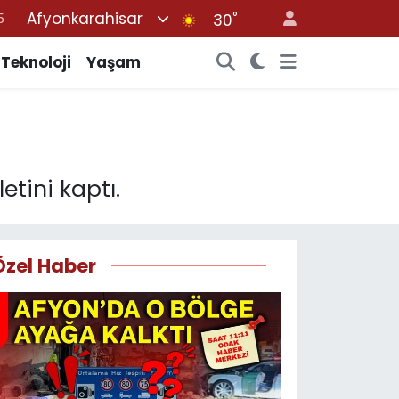
Afyonkarahisar
°
8
30
2
Teknoloji
Yaşam
8
0
4
5
etini kaptı.
Özel Haber