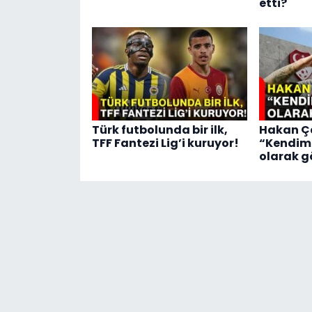
etti?
Türk futbolunda bir ilk,
Hakan Ç
TFF Fantezi Lig’i kuruyor!
“Kendimi
olarak 