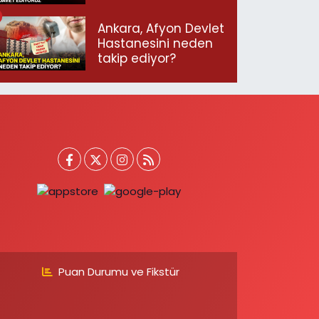
geçmeye davet
ediyoruz”
Ankara, Afyon Devlet
Hastanesini neden
takip ediyor?
Puan Durumu ve Fikstür