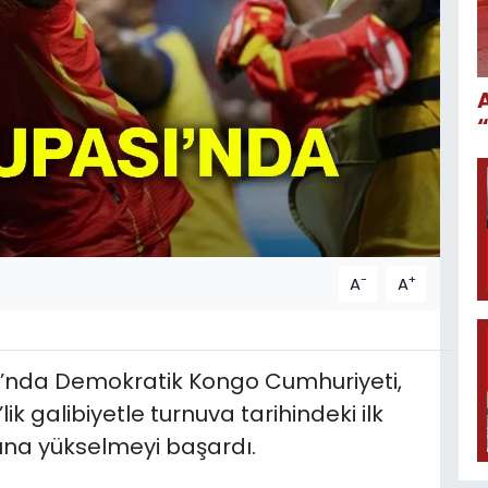
-
+
A
A
u’nda Demokratik Kongo Cumhuriyeti,
ik galibiyetle turnuva tarihindeki ilk
una yükselmeyi başardı.