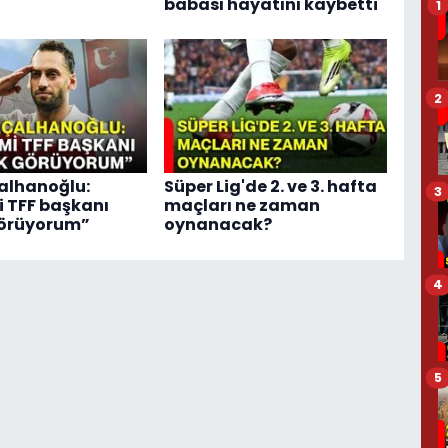
babası hayatını kaybetti
1
2
alhanoğlu:
Süper Lig'de 2. ve 3. hafta
3
 TFF başkanı
maçları ne zaman
görüyorum”
oynanacak?
4
5