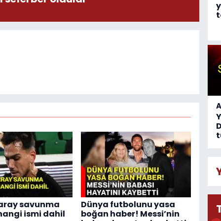
y
t
A
D
t
aray savunma
Dünya futbolunu yasa
hangi ismi dahil
boğan haber! Messi’nin