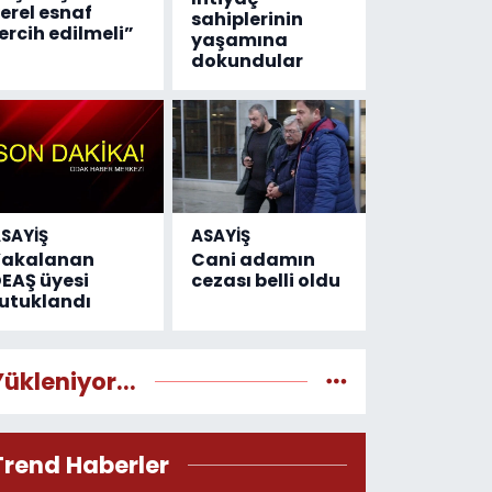
erel esnaf
sahiplerinin
ercih edilmeli”
yaşamına
dokundular
SAYİŞ
ASAYİŞ
Yakalanan
Cani adamın
EAŞ üyesi
cezası belli oldu
utuklandı
Yükleniyor...
Trend Haberler