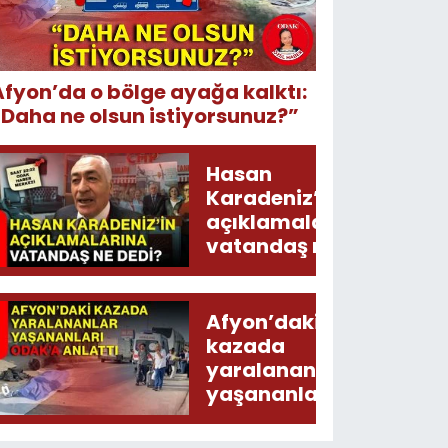
Afyon’da o bölge ayağa kalktı:
“Daha ne olsun istiyorsunuz?”
Hasan
Karadeniz’in
açıklamalarına
vatandaş ne
dedi?
Afyon’daki
kazada
yaralananlar
yaşananları
ODAK’a
anlattı