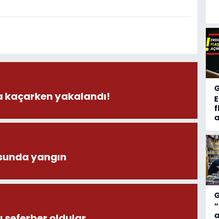
la kaçarken yakalandı!
f
a
sunda yangın
“
a
 seferber oldular