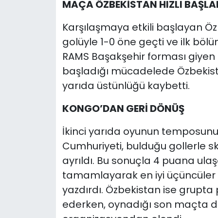
MAÇA ÖZBEKİSTAN HIZLI BAŞLA
Karşılaşmaya etkili başlayan Ö
golüyle 1-0 öne geçti ve ilk böl
RAMS Başakşehir forması giyen S
başladığı mücadelede Özbekista
yarıda üstünlüğü kaybetti.
KONGO’DAN GERİ DÖNÜŞ
İkinci yarıda oyunun temposun
Cumhuriyeti, bulduğu gollerle s
ayrıldı. Bu sonuçla 4 puana ula
tamamlayarak en iyi üçüncüler 
yazdırdı. Özbekistan ise grup
ederken, oynadığı son maçta d