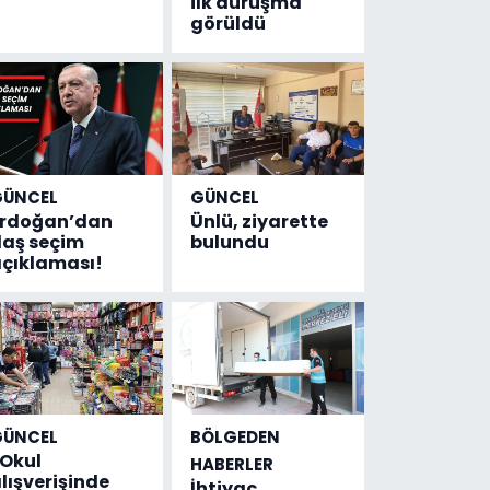
ilk duruşma
görüldü
GÜNCEL
GÜNCEL
Erdoğan’dan
Ünlü, ziyarette
laş seçim
bulundu
çıklaması!
GÜNCEL
BÖLGEDEN
Okul
HABERLER
lışverişinde
İhtiyaç