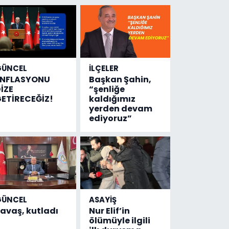
GÜNCEL
İLÇELER
ENFLASYONU
Başkan Şahin,
İZE
“şenliğe
ETİRECEĞİZ!
kaldığımız
yerden devam
ediyoruz”
GÜNCEL
ASAYİŞ
avaş, kutladı
Nur Elif’in
ölümüyle ilgili