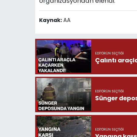
organizasyondan elendi.
Kaynak:
AA
EDITÖRÜN SEÇTIĞI
Çalıntı araç
EDITÖRÜN SEÇTIĞI
Sünger depo
EDITÖRÜN SEÇTIĞI
Yangına karşı