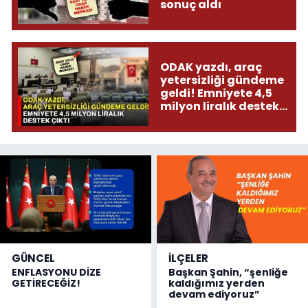
sonuç aldı
ODAK yazdı, araç
yetersizliği gündeme
geldi! Emniyete 4,5
milyon liralık destek
çıktı
GÜNCEL
İLÇELER
ENFLASYONU DİZE
Başkan Şahin, “şenliğe
GETİRECEĞİZ!
kaldığımız yerden
devam ediyoruz”