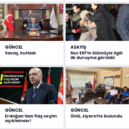
GÜNCEL
ASAYİŞ
Savaş, kutladı
Nur Elif’in ölümüyle ilgili
ilk duruşma görüldü
GÜNCEL
GÜNCEL
Erdoğan’dan flaş seçim
Ünlü, ziyarette bulundu
açıklaması!