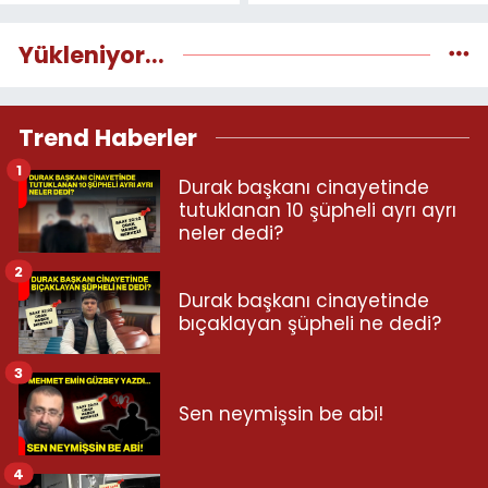
Yükleniyor...
Trend Haberler
1
Durak başkanı cinayetinde
tutuklanan 10 şüpheli ayrı ayrı
neler dedi?
2
Durak başkanı cinayetinde
bıçaklayan şüpheli ne dedi?
3
Sen neymişsin be abi!
4