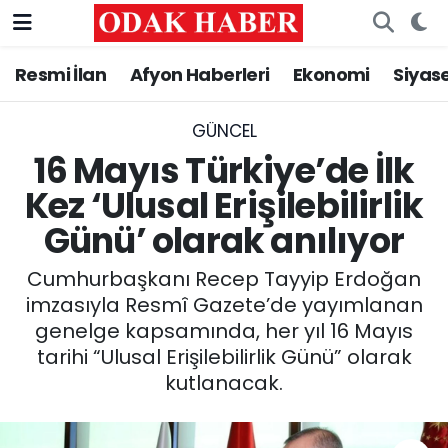
Resmi İlan
Afyon Haberleri
Ekonomi
Siyas
AFYONKARAHİSAR HABERLERİ
Nöbetçi Eczaneler
Resmi İlan
Hava Durumu
GÜNCEL
16 Mayıs Türkiye’de İlk
ASAYİŞ
Trafik Durumu
Kez ‘Ulusal Erişilebilirlik
Günü’ olarak anılıyor
GÜNCEL
Süper Lig Puan Durumu ve Fikstür
Cumhurbaşkanı Recep Tayyip Erdoğan
SİYASET
Tüm Manşetler
imzasıyla Resmî Gazete’de yayımlanan
genelge kapsamında, her yıl 16 Mayıs
EĞİTİM
Son Dakika Haberleri
tarihi “Ulusal Erişilebilirlik Günü” olarak
kutlanacak.
MAGAZİN
Haber Arşivi
SAĞLIK