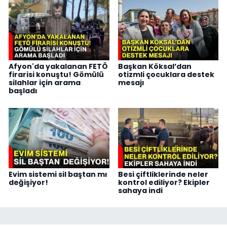
Afyon'da yakalanan FETÖ
Başkan Köksal’dan
firarisi konuştu! Gömülü
otizmli çocuklara destek
silahlar için arama
mesajı
başladı
Evim sistemi sil baştan mı
Besi çiftliklerinde neler
değişiyor!
kontrol ediliyor? Ekipler
sahaya indi