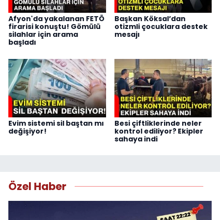
Afyon'da yakalanan FETÖ
Başkan Köksal’dan
firarisi konuştu! Gömülü
otizmli çocuklara destek
silahlar için arama
mesajı
başladı
Evim sistemi sil baştan mı
Besi çiftliklerinde neler
değişiyor!
kontrol ediliyor? Ekipler
sahaya indi
Özel Haber