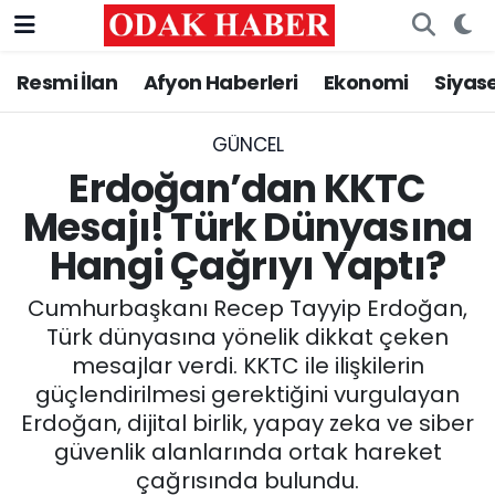
Resmi İlan
Afyon Haberleri
Ekonomi
Siyas
AFYONKARAHİSAR HABERLERİ
Nöbetçi Eczaneler
Resmi İlan
Hava Durumu
GÜNCEL
Erdoğan’dan KKTC
ASAYİŞ
Trafik Durumu
Mesajı! Türk Dünyasına
Hangi Çağrıyı Yaptı?
GÜNCEL
Süper Lig Puan Durumu ve Fikstür
Cumhurbaşkanı Recep Tayyip Erdoğan,
SİYASET
Tüm Manşetler
Türk dünyasına yönelik dikkat çeken
mesajlar verdi. KKTC ile ilişkilerin
EĞİTİM
Son Dakika Haberleri
güçlendirilmesi gerektiğini vurgulayan
Erdoğan, dijital birlik, yapay zeka ve siber
MAGAZİN
Haber Arşivi
güvenlik alanlarında ortak hareket
SAĞLIK
çağrısında bulundu.