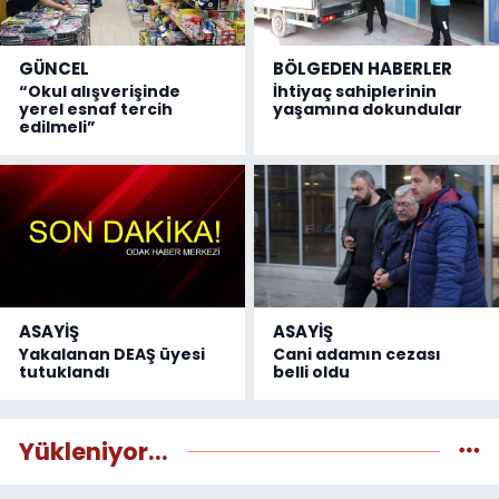
GÜNCEL
BÖLGEDEN HABERLER
“Okul alışverişinde
İhtiyaç sahiplerinin
yerel esnaf tercih
yaşamına dokundular
edilmeli”
ASAYİŞ
ASAYİŞ
Yakalanan DEAŞ üyesi
Cani adamın cezası
tutuklandı
belli oldu
Yükleniyor...