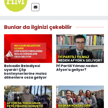
Bunlar da ilginizi çekebilir
Bolvadin Belediyesi
İYİ Partili Yılmaz neden
uyardı! Çöp
Afyon’a geliyor?
konteynerlerine moloz
dökenlere ceza geliyor