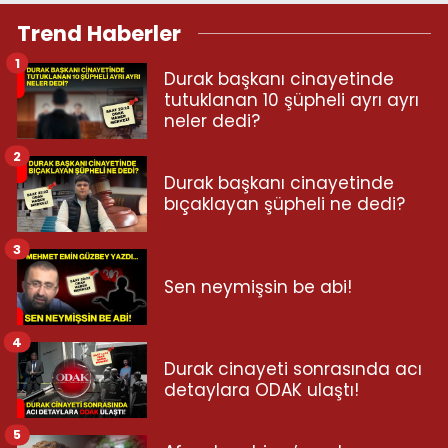
Trend Haberler
1
Durak başkanı cinayetinde
tutuklanan 10 şüpheli ayrı ayrı
neler dedi?
2
Durak başkanı cinayetinde
bıçaklayan şüpheli ne dedi?
3
Sen neymişsin be abi!
4
Durak cinayeti sonrasında acı
detaylara ODAK ulaştı!
5