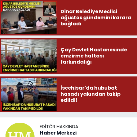
Dinar Belediye Meclisi
ağustos gündemini karara
bağladı
Çay Devlet Hastanesinde
emzirme haftası
farkındalığı
İscehisar’da hububat
hasadı yakından takip
edildi!
EDITÖR HAKKINDA
Haber Merkezi