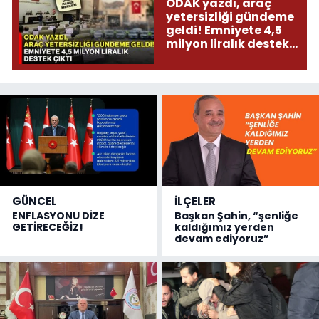
ODAK yazdı, araç
yetersizliği gündeme
geldi! Emniyete 4,5
milyon liralık destek
çıktı
GÜNCEL
İLÇELER
ENFLASYONU DİZE
Başkan Şahin, “şenliğe
GETİRECEĞİZ!
kaldığımız yerden
devam ediyoruz”