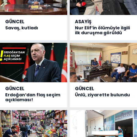
GÜNCEL
ASAYİŞ
Savaş, kutladı
Nur Elif’in ölümüyle ilgili
ilk duruşma görüldü
GÜNCEL
GÜNCEL
Erdoğan’dan flaş seçim
Ünlü, ziyarette bulundu
açıklaması!