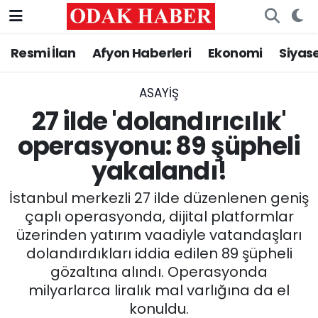
Resmi İlan
Afyon Haberleri
Ekonomi
Siyas
AFYONKARAHİSAR HABERLERİ
Afyonkarahisar Nöbetçi Eczaneler
Resmi İlan
Afyonkarahisar Hava Durumu
ASAYİŞ
27 ilde 'dolandırıcılık'
ASAYİŞ
Afyonkarahisar Namaz Vakitleri
operasyonu: 89 şüpheli
yakalandı!
GÜNCEL
Afyonkarahisar Trafik Yoğunluk Haritası
İstanbul merkezli 27 ilde düzenlenen geniş
SİYASET
Süper Lig Puan Durumu ve Fikstür
çaplı operasyonda, dijital platformlar
üzerinden yatırım vaadiyle vatandaşları
EĞİTİM
Tüm Manşetler
dolandırdıkları iddia edilen 89 şüpheli
gözaltına alındı. Operasyonda
MAGAZİN
Son Dakika Haberleri
milyarlarca liralık mal varlığına da el
SAĞLIK
Haber Arşivi
konuldu.