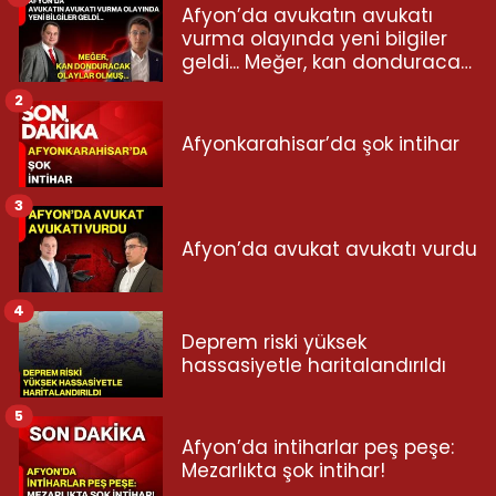
Afyon’da avukatın avukatı
vurma olayında yeni bilgiler
geldi... Meğer, kan donduracak
olaylar olmuş...
2
Afyonkarahisar’da şok intihar
3
Afyon’da avukat avukatı vurdu
4
Deprem riski yüksek
hassasiyetle haritalandırıldı
5
Afyon’da intiharlar peş peşe:
Mezarlıkta şok intihar!