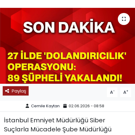
SPOR
11:11 MANŞET
Paylaş
-
+
A
A
Cemile Kaytan
02.06.2026 - 08:58
İstanbul Emniyet Müdürlüğü Siber
Suçlarla Mücadele Şube Müdürlüğü