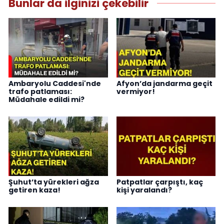
Bunlar da ilginizi çekebilir
Ambaryolu Caddesi'nde
Afyon’da jandarma geçit
trafo patlaması:
vermiyor!
Müdahale edildi mi?
Şuhut’ta yürekleri ağza
Patpatlar çarpıştı, kaç
getiren kaza!
kişi yaralandı?