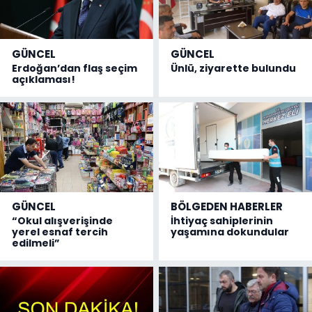
GÜNCEL
GÜNCEL
Erdoğan’dan flaş seçim
Ünlü, ziyarette bulundu
açıklaması!
GÜNCEL
BÖLGEDEN HABERLER
“Okul alışverişinde
İhtiyaç sahiplerinin
yerel esnaf tercih
yaşamına dokundular
edilmeli”