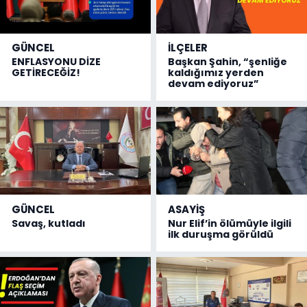
GÜNCEL
İLÇELER
ENFLASYONU DİZE
Başkan Şahin, “şenliğe
GETİRECEĞİZ!
kaldığımız yerden
devam ediyoruz”
GÜNCEL
ASAYİŞ
Savaş, kutladı
Nur Elif’in ölümüyle ilgili
ilk duruşma görüldü