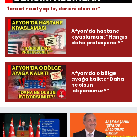
“İcraat nasıl yapılır, dersini alsınlar”
Afyon’da hastane
kıyaslaması: “Hangisi
daha profesyonel?”
Afyon’da o bölge
ayağa kalktı: “Daha
ne olsun
istiyorsunuz?”