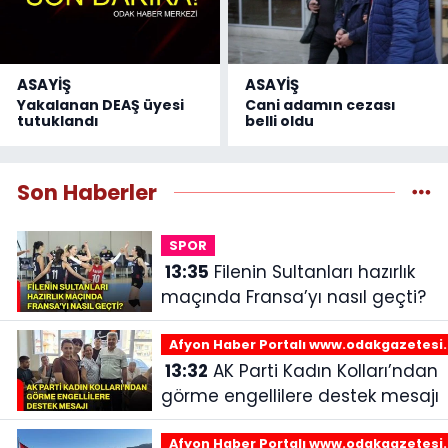
ASAYİŞ
ASAYİŞ
Yakalanan DEAŞ üyesi
Cani adamın cezası
tutuklandı
belli oldu
Son Haberler
SPOR
13:35
Filenin Sultanları hazırlık
maçında Fransa’yı nasıl geçti?
Afyon Haber Portalı www.odakgazetesi
13:32
AK Parti Kadın Kolları’ndan
görme engellilere destek mesajı
Afyon Haber Portalı www.odakgazetesi