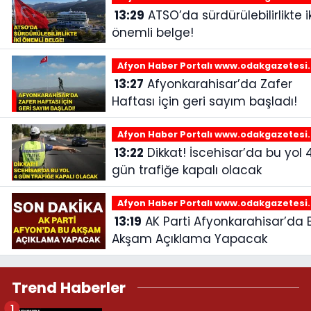
13:29
ATSO’da sürdürülebilirlikte iki
önemli belge!
Afyon Haber Portalı www.odakgazetesi
13:27
Afyonkarahisar’da Zafer
Haftası için geri sayım başladı!
Afyon Haber Portalı www.odakgazetesi
13:22
Dikkat! İscehisar’da bu yol 4
gün trafiğe kapalı olacak
Afyon Haber Portalı www.odakgazetesi
13:19
AK Parti Afyonkarahisar’da Bu
Akşam Açıklama Yapacak
Trend Haberler
1